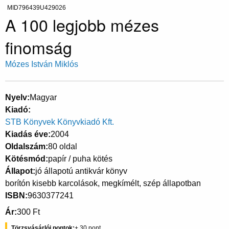
MID796439U429026
A 100 legjobb mézes
finomság
Mózes István Miklós
Nyelv
Magyar
Kiadó
STB Könyvek Könyvkiadó Kft.
Kiadás éve
2004
Oldalszám
80 oldal
Kötésmód
papír / puha kötés
Állapot
jó állapotú antikvár könyv
borítón kisebb karcolások, megkímélt, szép állapotban
ISBN
9630377241
Ár
300 Ft
Törzsvásárlói pontok
30