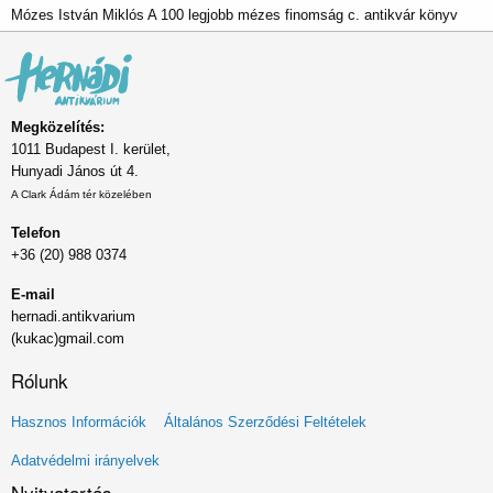
Mózes István Miklós A 100 legjobb mézes finomság c. antikvár könyv
Megközelítés:
1011 Budapest I. kerület,
Hunyadi János út 4.
A Clark Ádám tér közelében
Telefon
+36 (20) 988 0374
E-mail
hernadi.antikvarium
(kukac)gmail.com
Rólunk
Lábléc
Hasznos Információk
Általános Szerződési Feltételek
menü
Adatvédelmi irányelvek
Nyitvatartás