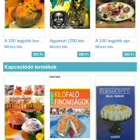
A 100 legjobb burgonyás recept
Agyteszt (200 kérdés-1200 válasz)
A 100 legjobb aprósütemény
Mózes István Miklós
Mózes István Miklós
Mózes István Miklós
300 Ft
990 Ft
300 Ft
Kapcsolódó termékek
PARTNER