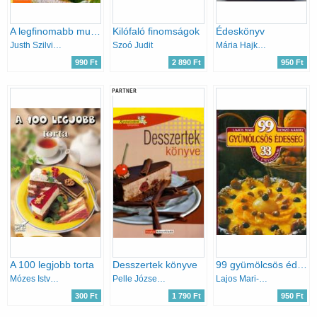
A legfinomabb muffinok
Kilófaló finomságok
Édeskönyv
Justh Szilvia (szerk.)
Szoó Judit
Mária Hajková
990 Ft
2 890 Ft
950 Ft
PARTNER
A 100 legjobb torta
Desszertek könyve
99 gyümölcsös édesség 33 színes ételfotóval
Mózes István Miklós
Pelle Józsefné
Lajos Mari- Hemző Károly
300 Ft
1 790 Ft
950 Ft