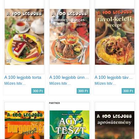
A 100 legjobb torta
A 100 legjobb ünnepi fogás
A 100 legjobb távol-keleti recept
Mózes István Miklós
Mózes István Miklós
Mózes István Miklós
300 Ft
300 Ft
300 Ft
PARTNER