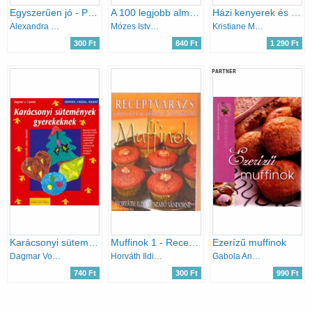
Egyszerűen jó - Palacsinta-és crépes-receptek
A 100 legjobb almás finomság
Házi kenyerek és péksütemények
Alexandra Kiadó
Mózes István Miklós Bártfai László
Kristiane Müller-Urban
300 Ft
840 Ft
1 290 Ft
PARTNER
Karácsonyi sütemények gyerekeknek (könnyen, gyorsan, finomat)
Muffinok 1 - Receptvarázs
Ezerízű muffinok
Dagmar Von Cramm
Horváth Ildikó; Szabó Sándorné
Gabola András Halmos Mónika
740 Ft
300 Ft
990 Ft