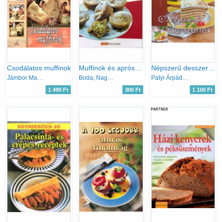
Csodálatos muffinok
Muffinok és aprósütemények könyve
Népszerű desszertek
Jámbor Mariann; Kiss Szilvia
Boda; Nagy; Halmos Monika
Patyi Árpád; Korpádi Péter
1 490 Ft
300 Ft
1 100 Ft
PARTNER