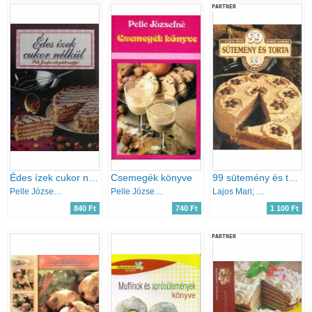
PARTNER
Édes ízek cukor nélkül
Csemegék könyve
99 sütemény és torta 33 színes ételfotóval
Pelle Józsefné
Pelle Józsefné
Lajos Mari; Hemző Károly
840 Ft
740 Ft
1 100 Ft
PARTNER