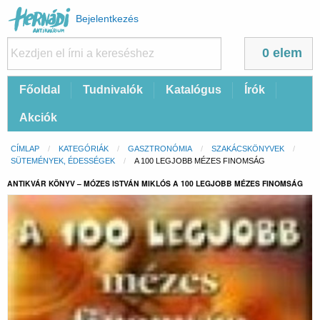
Felhasználói
Bejelentkezés
fiók
menüje
0 elem
Fő
Főoldal
Tudnivalók
Katalógus
Írók
navigáció
Akciók
Morzsa
CÍMLAP
KATEGÓRIÁK
GASZTRONÓMIA
SZAKÁCSKÖNYVEK
SÜTEMÉNYEK, ÉDESSÉGEK
CURRENT:
A 100 LEGJOBB MÉZES FINOMSÁG
ANTIKVÁR KÖNYV – MÓZES ISTVÁN MIKLÓS A 100 LEGJOBB MÉZES FINOMSÁG