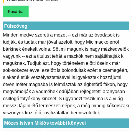
Fülszöveg
Minden medve szereti a mézet -- ezt már az óvodások is
tudják, és tudták már jóval azelőtt, hogy Micimackó erről
bárkinek énekelt volna. Sőt mi magunk is nagy mézkedvelők
vagyunk -- ezt a titulust tehát a mackók nem sajátíthatják ki
maguknak. Tudjuk azt, hogy történelem előtti őseink már
sok-sokezer évvel ezelőtt is bolondultak ezért a csemegéért,
s akár életük veszélyeztetésével is igyekeztek hozzájutni:
ötven méter magasba is felmásztak az égbetörő fákon, hogy
megvámolják a vadméhek odújában rejtegetett, aranyosan
csillogó folyékony kincset. S ugyanezt teszik ma is a világ
messzi tájain élő természeti népek, a még mindig kőkorszaki
viszonyok közt élő, civilizálatlan bennszülöttek.
Mózes István Miklós további könyvei