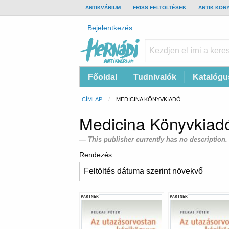
TOP
ANTIKVÁRIUM
FRISS FELTÖLTÉSEK
ANTIK KÖN
BAR
Felhasználói
Bejelentkezés
fiók
menüje
Hernádi
Fő
Főoldal
Tudnivalók
Katalógu
Antikvárium
navigáció
Online
Morzsa
CÍMLAP
CURRENT:
MEDICINA KÖNYVKIADÓ
antikvárium
Medicina Könyvkiad
This publisher currently has no description.
Rendezés
PARTNER
PARTNER