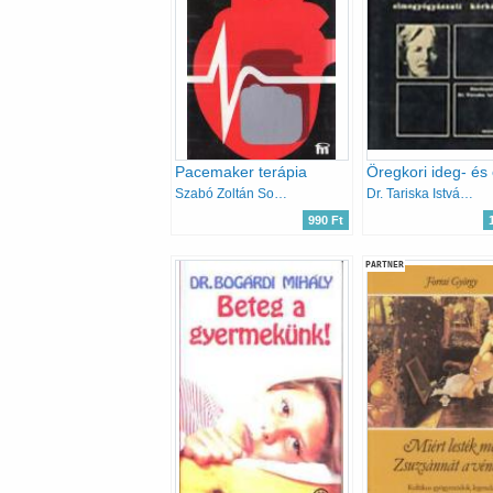
Pacemaker terápia
Szabó Zoltán Solti Ferenc
Dr. Tariska István (szerk.)
990 Ft
PARTNER