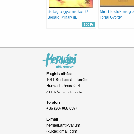
Beteg a gyermekünk!
Bogárdi Mihály dr.
Forrai György
300 Ft
Oldalszámozás
Megközelítés:
1011 Budapest I. kerület,
Hunyadi János út 4.
A Clark Ádám tér közelében
Telefon
+36 (20) 988 0374
E-mail
hernadi.antikvarium
(kukac)gmail.com