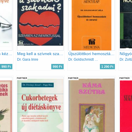
Az utazásorvostan kézikönyve
Meg kell a szívnek szakadni? - Szemben az infarktussal
Újszülöttkori hemosztázis és zavarai
Nőgyó
Dr. Gara Imre
Dr. Goldschmidt Béla
Dr. Zolt
990 Ft
990 Ft
1 290 Ft
PARTNER
PARTNER
PARTNER