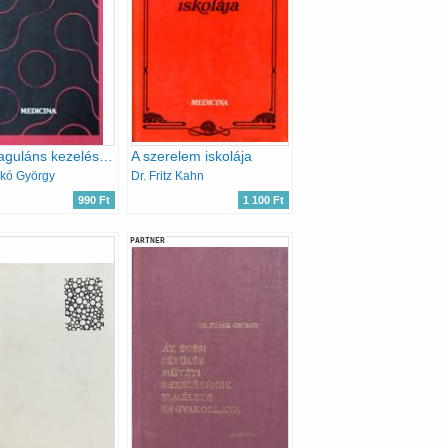
Antikoaguláns kezelés - fibrinolitikus therapia
A szerelem iskolája
skó György
Dr. Fritz Kahn
990 Ft
1 100 Ft
PARTNER