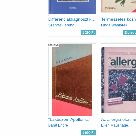
Differenciáldiagnosztikai kalauz
Szarvas Ferenc (szerkesztő)
Linda Waniorek
1 290 Ft
Előjeg
PARTNER
"Esküszöm Apollónra"
Barát Endre
Ellen Maushagen-Schnaas, Werner Waldmann
1 990 Ft