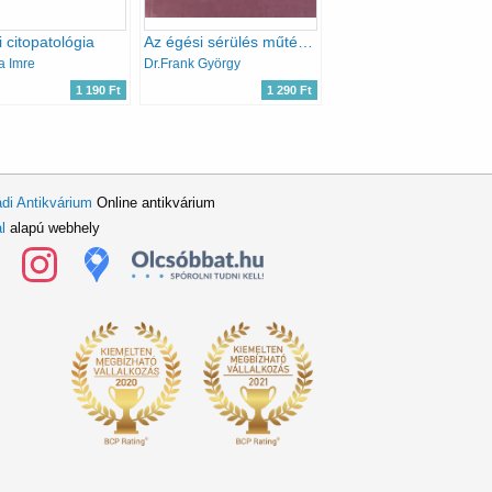
i citopatológia
Az égési sérülés műtéti kezelésének elmélete és gyakorlata
a Imre
Dr.Frank György
1 190 Ft
1 290 Ft
di Antikvárium
Online antikvárium
l
alapú webhely