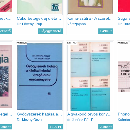
Természetes kozmetika mindenkinek
Cukorbetegek új diétáskönyve
Káma-szútra - A szerelem tankönyve
Dr. Fövényi-Papp R.
Vátszjájana
Dr. Tura
yezhető
Előjegyezhető
1 490 Ft
PARTNER
PARTNER
PARTNER
Az allergia okai, megelőzése és kezelése
Gyógyszerek hatása a klinikai kémiai vizsgálatok eredményeire
A gyakorló orvos könyvtára 155, 157, 161, 164 (4 kötet)
Dr. Mezey Géza Dr.Morvay József
dr. Juhász Pál, Pertorini Dr.-Horváth Dr., Dr. Kajtor Ferenc
300 Ft
1 100 Ft
2 490 Ft