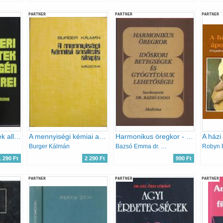
PARTNER
PARTNER
PARTNER
Az emberi vérsejtek alloantigén-rendszerei
A mennyiségi kémiai analízis alapja
Harmonikus öregkor - Időskori betegségek és gyógyításuk lehetőségei
Burger Kálmán
Bazsó Emma dr. (szerk.)
Robyn 
1 290 Ft
2 290 Ft
990 Ft
PARTNER
PARTNER
PARTNER