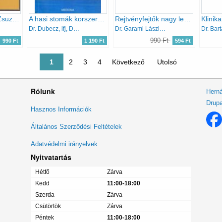
Miért lesték meg Zsuzsannát a vének?
A hasi stomák korszerű ellátása
Rejtvényfejtők nagy lexikona III.
Klinika
Dr. Dubecz, ifj, Dr. Dubecz, Dr. Szállási
Dr. Garami László-Dr. Garami Lászlóné
Dr. Bart
990 Ft
990 Ft
1 190 Ft
594 Ft
Jelenlegi oldal
1
Oldal
2
Oldal
3
Oldal
4
Következő oldal
Következő
Utolsó oldal
Utolsó
Rólunk
Herná
Drupa
Lábléc
Hasznos Információk
menü
Általános Szerződési Feltételek
Adatvédelmi irányelvek
Nyitvatartás
Hétfő
Zárva
Kedd
11:00-18:00
Szerda
Zárva
Csütörtök
Zárva
Péntek
11:00-18:00