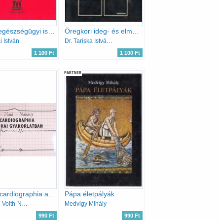
Sugáregészségügyi ismeretek
Öregkori ideg- és elmegyógyászati kórképek
i István
Dr. Tariska István (szerk.)
1 100 Ft
1 100 Ft
PARTNER
Phonocardiographia a klinikai gyakorlatban
Pápa életpályák
Kálmán-Voith-Nánássy
Medvigy Mihály
990 Ft
990 Ft