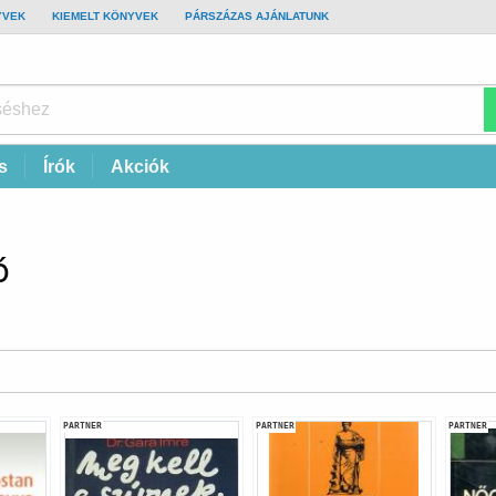
YVEK
KIEMELT KÖNYVEK
PÁRSZÁZAS AJÁNLATUNK
s
Írók
Akciók
ó
PARTNER
PARTNER
PARTNER