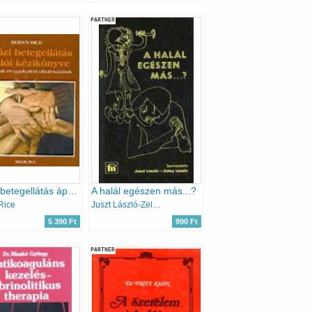
PARTNER
A házi betegellátás ápolói kézikönyve
A halál egészen más...?
Rice
Juszt László-Zeley László
5 390 Ft
990 Ft
PARTNER