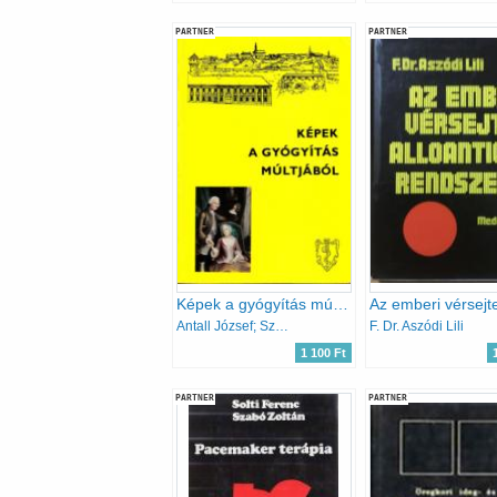
PARTNER
PARTNER
Képek a gyógyítás múltjából (A Semmelweis Orvostörténeti Múzeum, Könyvtár és Levéltár)
Antall József; Szebellédy Géza
F. Dr. Aszódi Lili
1 100 Ft
PARTNER
PARTNER