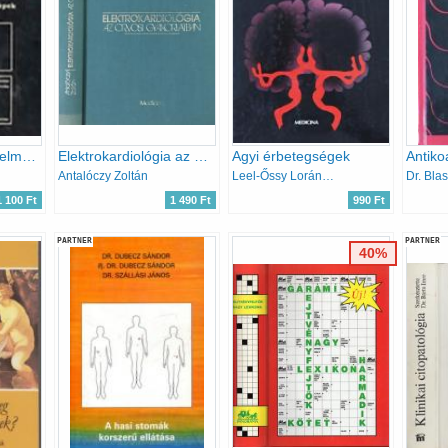
Öregkori ideg- és elmegyógyászati kórképek
Elektrokardiológia az orvosi gyakorlatban
Agyi érbetegségek
Antalóczy Zoltán
Leel-Őssy Loránt dr.
Dr. Bla
1 100 Ft
1 490 Ft
990 Ft
PARTNER
PARTNER
40%