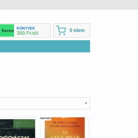
KÖNYVEK
0 elem
300 Ft-tól
PARTNER