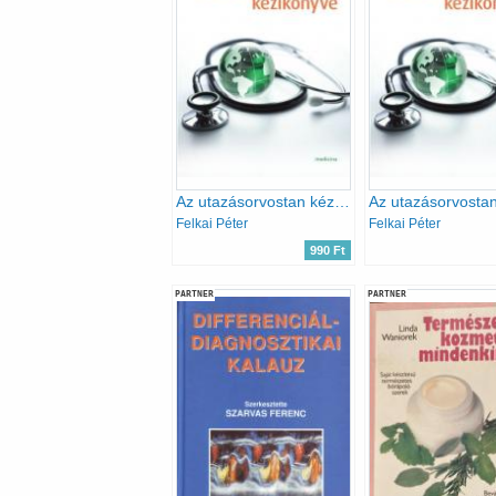
Az utazásorvostan kézikönyve
Felkai Péter
Felkai Péter
990 Ft
PARTNER
PARTNER