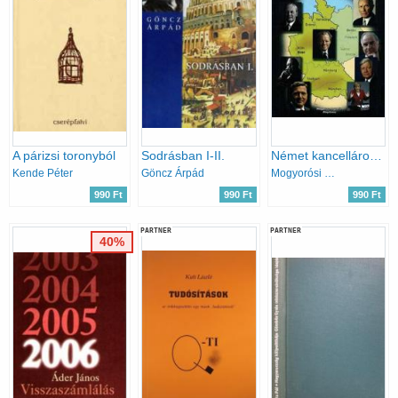
A párizsi toronyból
Sodrásban I-II.
Német kancellárok (1949-től napjainkig)
Kende Péter
Göncz Árpád
Mogyorósi Géza
990 Ft
990 Ft
990 Ft
PARTNER
PARTNER
40%