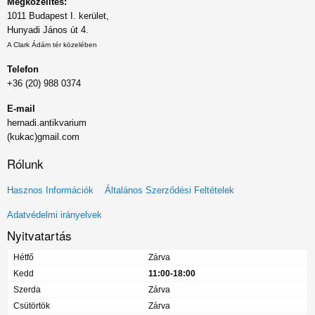
Megközelítés:
1011 Budapest I. kerület,
Hunyadi János út 4.
A Clark Ádám tér közelében
Telefon
+36 (20) 988 0374
E-mail
hernadi.antikvarium
(kukac)gmail.com
Rólunk
Lábléc
Hasznos Információk
Általános Szerződési Feltételek
menü
Adatvédelmi irányelvek
Nyitvatartás
Hétfő
Zárva
Kedd
11:00-18:00
Szerda
Zárva
Csütörtök
Zárva