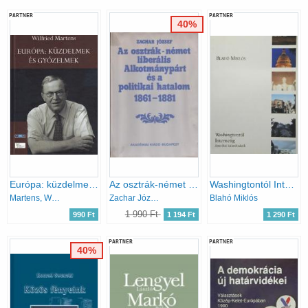
PARTNER
PARTNER
40%
Európa: küzdelmek és győzelmek
Az osztrák-német liberális Alkotmánypárt és a politikai hatalom 1861-1881
Washingtontól Internetig - Ameriai kalandozások
Martens, Wilfried
Zachar József
Blahó Miklós
1 990 Ft
990 Ft
1 194 Ft
1 290 Ft
PARTNER
PARTNER
40%