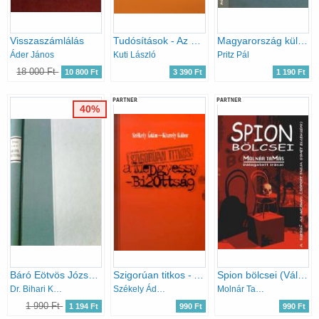
Visszaszámlálás
Tudósítások - Az érdekegyeztetés egy másik "hadszintérről"
Magyarország külpolitikája Gömbös Gyula miniszterelnöksége idején 1932-1936.
Áder János
Kuti László
Pritz Pál
18 000 Ft
10 800 Ft
3 390 Ft
1 190 Ft
PARTNER
PARTNER
40%
Báró Eötvös József politikája
Szigorúan titkos - A Medgyessy-bizottság
Spion bölcsei (Válogatás a Magyar Nemzetnek és az asztalfióknak írt publicisztikákból)
Dr. Bihari Károly
Székely Ádám; Kiszely Gábor
Molnár Tamás
1 990 Ft
1 194 Ft
990 Ft
990 Ft