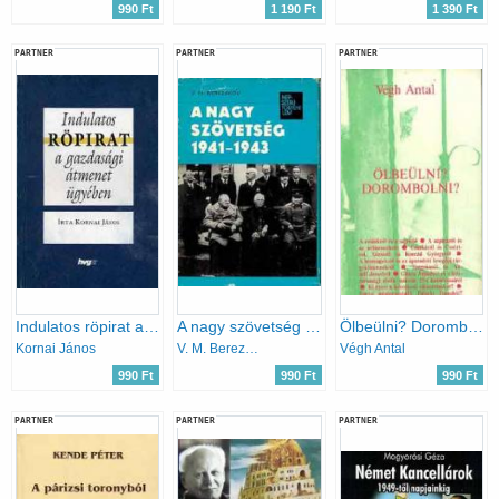
990 Ft
1 190 Ft
1 390 Ft
PARTNER
PARTNER
PARTNER
Indulatos röpirat a gazdasági átmenet ügyében
A nagy szövetség 1941-1943
Ölbeülni? Dorombolni?
Kornai János
V. M. Berezskov
Végh Antal
990 Ft
990 Ft
990 Ft
PARTNER
PARTNER
PARTNER