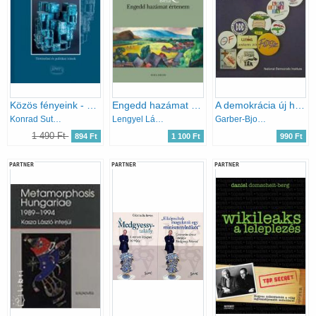
Közös fényeink - Lengyel-magyar történelmi és politikai írások
Engedd hazámat értenem
A demokrácia új határvidékei
Konrad Sutarski
Lengyel László; Markó Béla
Garber-Bjornlund (szerk.)
1 490 Ft
894 Ft
1 100 Ft
990 Ft
PARTNER
PARTNER
PARTNER