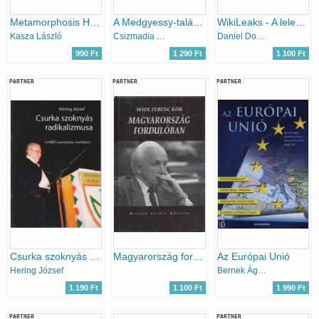
Metamorphosis Hungariae 1989-1994 - Kasza László interjúi
A Medgyessy-talány - 'Elképzeltek maguknak egy miniszterelnököt' I-II.
WikiLeaks - A leleplezés
Kasza László
Csizmadia Ervin (Szerk.)
Daniel Domscheit-Berg
990 Ft
1 290 Ft
1 100 Ft
PARTNER
PARTNER
PARTNER
Csurka szoknyás radikalizmusa (a MIÉP a pereputty markában)
Magyarország fordulóban
Az Európai Unió
Hering József
Bernek Ágnes - Kondorosi Ferenc - Nemerkényi Antal - Szabó Pál
1 190 Ft
1 100 Ft
1 990 Ft
PARTNER
PARTNER