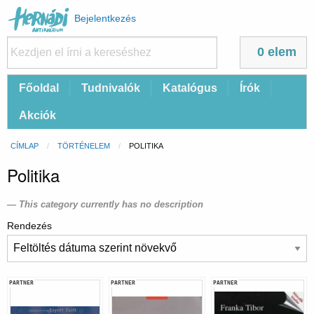
Felhasználói
Bejelentkezés
fiók
menüje
0 elem
Fő
Főoldal
Tudnivalók
Katalógus
Írók
navigáció
Akciók
Morzsa
CÍMLAP
TÖRTÉNELEM
CURRENT:
POLITIKA
Politika
This category currently has no description
Rendezés
PARTNER
PARTNER
PARTNER