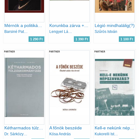
Mérnök a politikában
Korunkba zárva + Magyar alakok (2 db Lengyel László-kötet)
Légió mindhalálig(?)
Barsiné Pataky Etelka
Lengyel László
Szűrös István
1 290 Ft
1 390 Ft
1 100 Ft
PARTNER
PARTNER
PARTNER
Kétharmados túlzáskormányzás
A főnök beszéde
Kell-e nekünk népszavazás? (Elrendelt népszavazások Magyarországon 1989-2019) (Retörki Könyvek 41.)
Dr. Sárközy Tamás
Kósa András
Kukorelli István