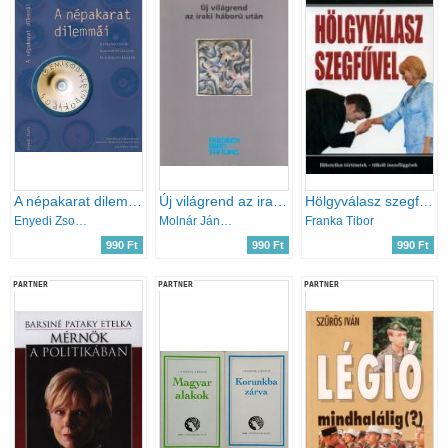
A népakarat dilemmái - Népszavazások Magyarországon és a nagyvilágban
Új világrend az iraki háború után
Hölgyválasz szegfűvel
Enyedi Zsolt (szerk.)
Molnár János (szerk.)
Franka Tibor
990 Ft
990 Ft
990 Ft
PARTNER
PARTNER
PARTNER