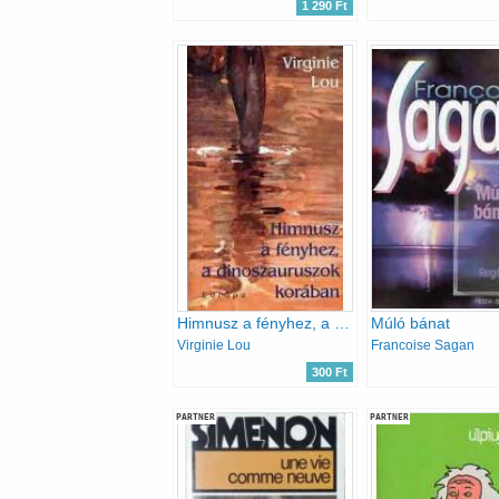
1 290 Ft
Himnusz a fényhez, a dinoszauruszok korában
Múló bánat
Virginie Lou
Francoise Sagan
300 Ft
PARTNER
PARTNER