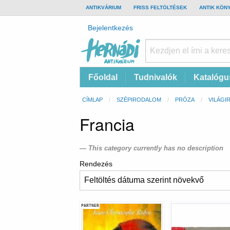
TOP
ANTIKVÁRIUM
FRISS FELTÖLTÉSEK
ANTIK KÖN
BAR
Felhasználói
Bejelentkezés
fiók
menüje
Hernádi
Fő
Főoldal
Tudnivalók
Katalógu
Antikvárium
navigáció
Online
Morzsa
CÍMLAP
SZÉPIRODALOM
PRÓZA
VILÁGI
antikvárium
Francia
This category currently has no description
Rendezés
PARTNER