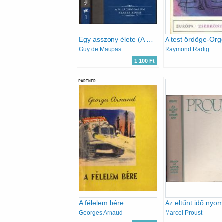
Egy asszony élete (A Világirodalom Klasszikusai 1.)
Guy de Maupassant
Raymond Radiguet
1 100 Ft
PARTNER
A félelem bére
Georges Arnaud
Marcel Proust