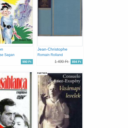
on
Jean-Christophe
ise Sagan
Romain Rolland
1 490 Ft
990 Ft
894 Ft
PARTNER