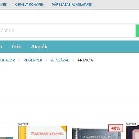
YVEK
KIEMELT KÖNYVEK
PÁRSZÁZAS AJÁNLATUNK
s
Írók
Akciók
RODALOM
REGÉNYEK
20. SZÁZAD
CURRENT:
FRANCIA
PARTNER
PARTNER
40%