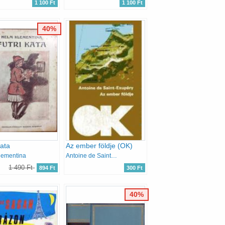
1 100 Ft
1 100 Ft
40%
Kata
Az ember földje (OK)
lementina
Antoine de Saint-Exupéry
1 490 Ft
894 Ft
300 Ft
40%