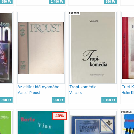
950 Ft
1 490 Ft
950 Ft
PARTNER
Az eltűnt idő nyomában II. - Bimbózó lányok árnyékában
Tropi-komédia
Futri 
Marcel Proust
Vercors
Helm K
300 Ft
950 Ft
1 100 Ft
PARTNER
40%