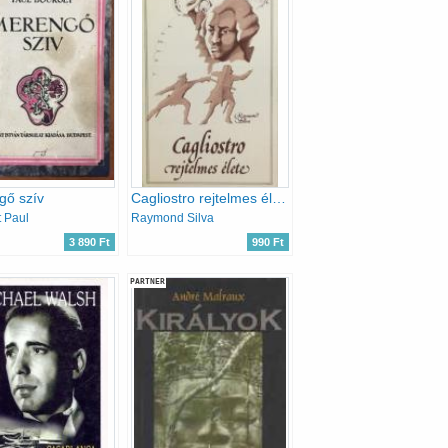
gő szív
Cagliostro rejtelmes élete
 Paul
Raymond Silva
3 890 Ft
990 Ft
PARTNER