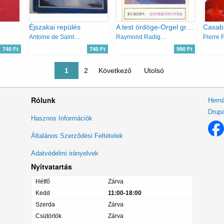
Éjszakai repülés
A test ördöge-Orgel gróf bálja
Casab
Antoine de Saint-Exupéry
Raymond Radiguet
Pierre 
740 Ft
740 Ft
990 Ft
Jelenlegi oldal
1
Oldal
2
Következő oldal
Következő
Utolsó oldal
Utolsó
Rólunk
Herná
Drupa
Lábléc
Hasznos Információk
menü
Általános Szerződési Feltételek
Adatvédelmi irányelvek
Nyitvatartás
Hétfő
Zárva
Kedd
11:00-18:00
Szerda
Zárva
Csütörtök
Zárva