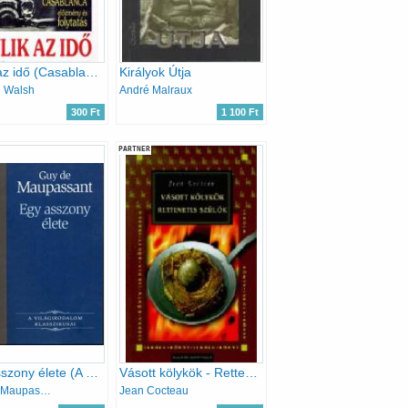
Múlik az idő (Casablanca előzmény és folytatás)
Királyok Útja
l Walsh
André Malraux
300 Ft
1 100 Ft
PARTNER
Egy asszony élete (A Világirodalom Klasszikusai 1.)
Vásott kölykök - Rettenetes szülők
Guy de Maupassant
Jean Cocteau