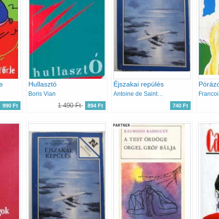
e
Hullasztó
Éjszakai repülés
Póráz
Boris Vian
Antoine de Saint-Exupéry
Franco
1 490 Ft
990 Ft
894 Ft
740 Ft
PARTNER