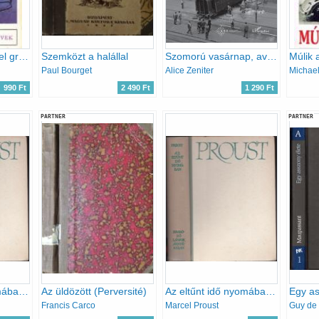
A test ördöge-Orgel gróf bálja
Szemközt a halállal
Szomorú vasárnap, avagy a semmi ágán
Paul Bourget
Alice Zeniter
Michae
990 Ft
2 490 Ft
1 290 Ft
PARTNER
PARTNER
Az eltűnt idő nyomában II. - Bimbózó lányok árnyékában
Az üldözött (Perversité)
Az eltűnt idő nyomában II. - Bimbózó lányok árnyékában
Francis Carco
Marcel Proust