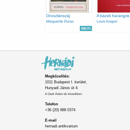
Oroszlánszáj
A bázeli harangok
Marguerite Duras
Louis Aragon
990 Ft
Oldalszámozás
Megközelítés:
1011 Budapest I. kerület,
Hunyadi János út 4.
A Clark Ádám tér közelében
Telefon
+36 (20) 988 0374
E-mail
hernadi.antikvarium