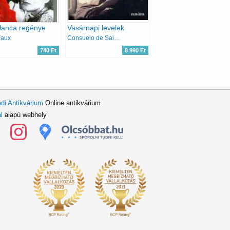
lanca regénye
Vasárnapi levelek
Faux
Consuelo de Saint-Exupéry
740 Ft
8 990 Ft
di Antikvárium
Online antikvárium
l
alapú webhely