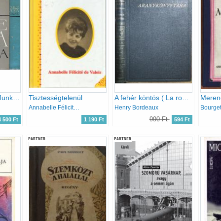
Termékenység - Munka - Igazság / A Négy evangélium c. regényciklus mindhárom kötete /
Tisztességtelenül
A fehér köntös ( La robe de laine)
Meren
Annabelle Félicité de Valois
Henry Bordeaux
Bourget
990 Ft
4 500 Ft
1 190 Ft
594 Ft
PARTNER
PARTNER