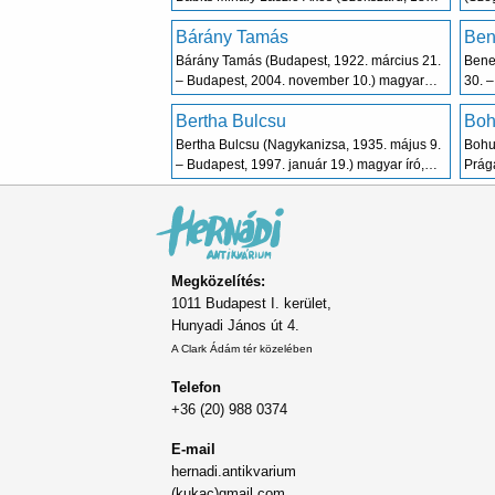
november 26. – Budapest, Krisztinaváros,
Józse
Bárány Tamás
Ben
1941.
Bárány Tamás (Budapest, 1922. március 21.
Bene
– Budapest, 2004. november 10.) magyar
30. –
író, költő.
Bertha Bulcsu
Boh
Bertha Bulcsu (Nagykanizsa, 1935. május 9.
Bohum
– Budapest, 1997. január 19.) magyar író,
Prága
publicista.
Megközelítés:
1011 Budapest I. kerület,
Hunyadi János út 4.
A Clark Ádám tér közelében
Telefon
+36 (20) 988 0374
E-mail
hernadi.antikvarium
(kukac)gmail.com