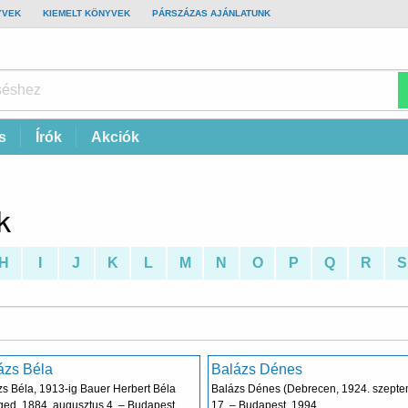
YVEK
KIEMELT KÖNYVEK
PÁRSZÁZAS AJÁNLATUNK
s
Írók
Akciók
k
H
I
J
K
L
M
N
O
P
Q
R
S
ázs Béla
Balázs Dénes
s Béla, 1913-ig Bauer Herbert Béla
Balázs Dénes (Debrecen, 1924. szept
ged, 1884. augusztus 4. – Budapest,
17. – Budapest, 1994.