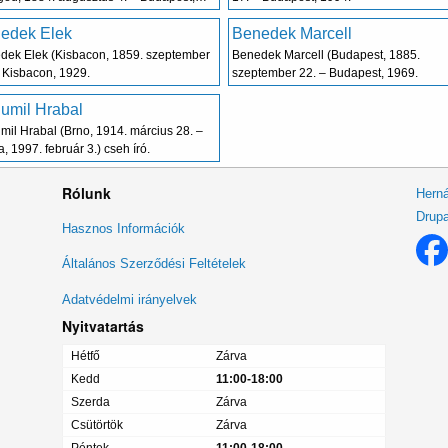
fváros, 1949.
edek Elek
Benedek Marcell
dek Elek (Kisbacon, 1859. szeptember
Benedek Marcell (Budapest, 1885.
 Kisbacon, 1929.
szeptember 22. – Budapest, 1969.
umil Hrabal
il Hrabal (Brno, 1914. március 28. –
, 1997. február 3.) cseh író.
Rólunk
Herná
Drupa
Lábléc
Hasznos Információk
menü
Általános Szerződési Feltételek
Adatvédelmi irányelvek
Nyitvatartás
Hétfő
Zárva
Kedd
11:00-18:00
Szerda
Zárva
Csütörtök
Zárva
Péntek
11:00-18:00