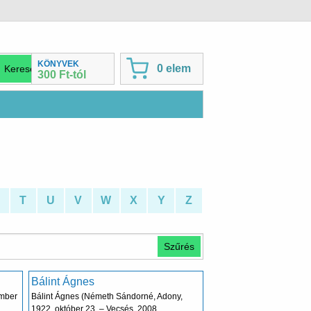
KÖNYVEK
0 elem
300 Ft-tól
T
U
V
W
X
Y
Z
Bálint Ágnes
ember
Bálint Ágnes (Németh Sándorné, Adony,
1922. október 23. – Vecsés, 2008.