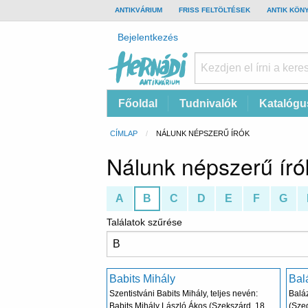
TOP
ANTIKVÁRIUM
FRISS FELTÖLTÉSEK
ANTIK KÖN
BAR
Felhasználói
Bejelentkezés
fiók
menüje
Hernádi
Fő
Főoldal
Tudnivalók
Katalógu
Antikvárium
navigáció
Online
Morzsa
CÍMLAP
CURRENT:
NÁLUNK NÉPSZERŰ ÍRÓK
antikvárium
Nálunk népszerű író
A
B
C
D
E
F
G
Találatok szűrése
Babits Mihály
Bal
Szentistváni Babits Mihály, teljes nevén:
Baláz
Babits Mihály László Ákos (Szekszárd, 1883.
(Sze