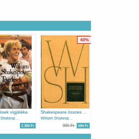
40%
sek vígjátéka
Shakespeare összes művei VII. - Versek
William Shakespeare
William Shakespeare
990 Ft
1 390 Ft
594 Ft