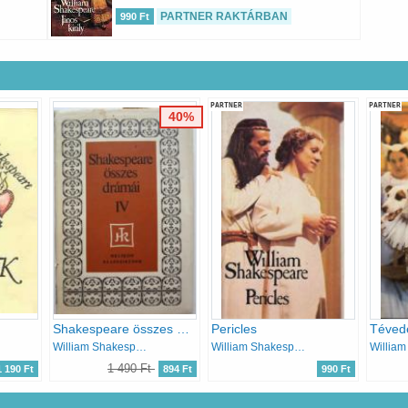
PARTNER RAKTÁRBAN
990 Ft
PARTNER
PARTNER
40%
Shakespeare összes drámái IV. Színművek
Pericles
Tévedé
William Shakespeare
William Shakespeare
1 490 Ft
1 190 Ft
894 Ft
990 Ft