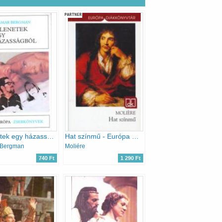
PARTNER
Jelenetek egy házasságból
Hat színmű - Európa Diákkönyvtár
 Bergman
Moliére
740 Ft
1 290 Ft