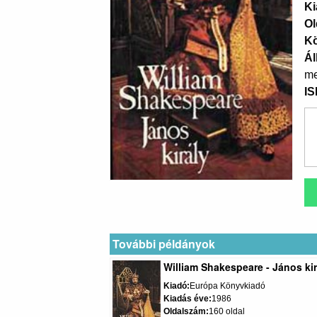
Ki
Ol
K
Ál
me
I
További példányok
William Shakespeare - János kir
Kiadó
Európa Könyvkiadó
Kiadás éve
1986
Oldalszám
160 oldal