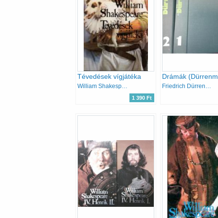
Tévedések vígjátéka
William Shakespeare
Friedrich Dürrenmatt
1 390 Ft