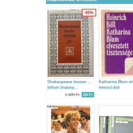
40%
Shakespeare összes drámái IV. Színművek
William Shakespeare
Heinrich Böll
1 490 Ft
894 Ft
PARTNER