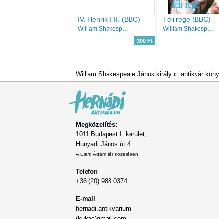
IV. Henrik I-II. (BBC)
Téli rege (BBC)
William Shakespeare
William Shakespeare
300 Ft
William Shakespeare János király c. antikvár kön
Megközelítés:
1011 Budapest I. kerület,
Hunyadi János út 4.
A Clark Ádám tér közelében
Telefon
+36 (20) 988 0374
E-mail
hernadi.antikvarium
(kukac)gmail.com