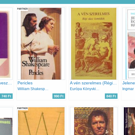
PARTNER
Katharina Blum elveszett tisztessége
Pericles
A vén szerelmes (Régi olasz komédiák)
William Shakespeare
Európa Könyvkiadó
Ingmar
740 Ft
990 Ft
840 Ft
PARTNER