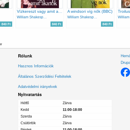
Vízkereszt vagy amit akartok (BBC)
A windsori víg nők (BBC)
Troilu
William Shakespeare
William Shakespeare
840 Ft
840 Ft
840 Ft
yv
Rólunk
Herná
Drupa
Lábléc
Hasznos Információk
menü
Általános Szerződési Feltételek
Adatvédelmi irányelvek
Nyitvatartás
Hétfő
Zárva
Kedd
11:00-18:00
Szerda
Zárva
Csütörtök
Zárva
Péntek
11:00-18:00