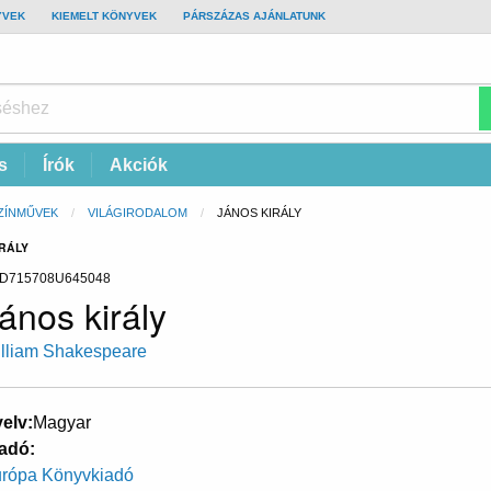
YVEK
KIEMELT KÖNYVEK
PÁRSZÁZAS AJÁNLATUNK
s
Írók
Akciók
ZÍNMŰVEK
VILÁGIRODALOM
CURRENT:
JÁNOS KIRÁLY
RÁLY
D715708U645048
ános király
lliam Shakespeare
elv
Magyar
adó
rópa Könyvkiadó