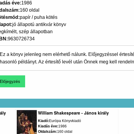
adás éve
1986
dalszám
160 oldal
ötésmód
papír / puha kötés
lapot
jó állapotú antikvár könyv
gkímélt, szép állapotban
SBN
9630726734
Ez a könyv jelenleg nem elérhető nálunk. Előjegyzéssel értesít
hasonló példányt. Az értesítő levél után Önnek meg kell rendeln
ály
William Shakespeare - János király
Kiadó
Európa Könyvkiadó
Kiadás éve
1986
Oldalszám
160 oldal