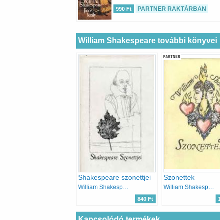
PARTNER RAKTÁRBAN
990 Ft
William Shakespeare további könyvei
PARTNER
Shakespeare szonettjei
Szonettek
William Shakespeare
William Shakespeare
840 Ft
Kapcsolódó termékek