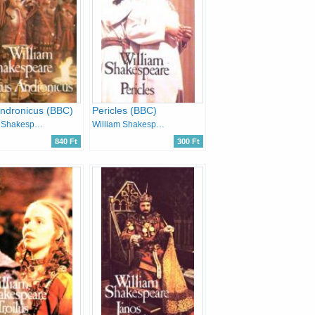
Andronicus (BBC)
Pericles (BBC)
William Shakespeare
William Shakespeare
840 Ft
300 Ft