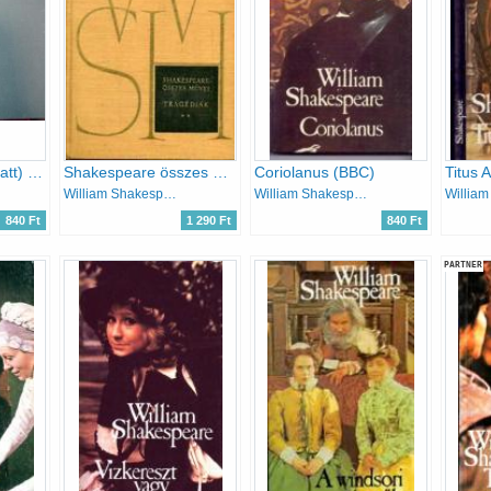
Drámák (Dürrenmatt) I-II.
Shakespeare összes művei V. Tragédiák II.
Coriolanus (BBC)
Titus 
William Shakespeare
William Shakespeare
840 Ft
1 290 Ft
840 Ft
PARTNER