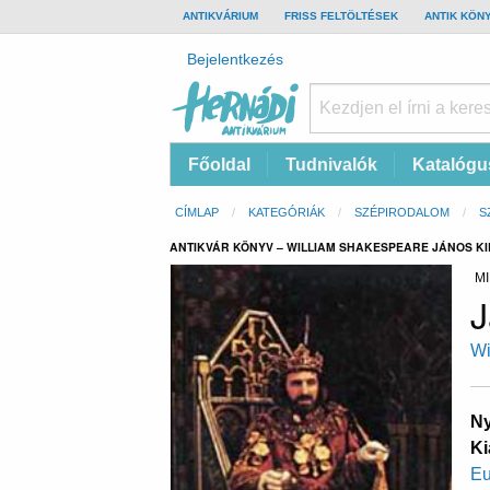
TOP
ANTIKVÁRIUM
FRISS FELTÖLTÉSEK
ANTIK KÖN
BAR
Felhasználói
Bejelentkezés
fiók
menüje
Hernádi
Fő
Főoldal
Tudnivalók
Katalógu
Antikvárium
navigáció
Online
Morzsa
CÍMLAP
KATEGÓRIÁK
SZÉPIRODALOM
S
antikvárium
ANTIKVÁR KÖNYV – WILLIAM SHAKESPEARE JÁNOS KI
MI
J
Wi
Ny
Ki
Eu