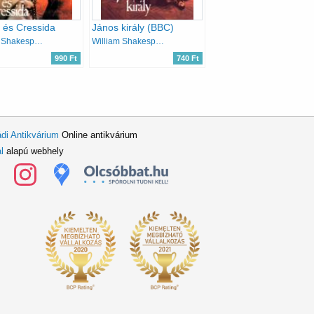
s és Cressida
János király (BBC)
William Shakespeare
William Shakespeare
990 Ft
740 Ft
di Antikvárium
Online antikvárium
l
alapú webhely