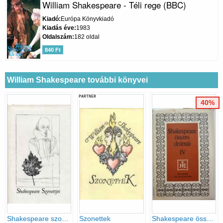
William Shakespeare - Téli rege (BBC)
Kiadó
Európa Könyvkiadó
Kiadás éve
1983
Oldalszám
182 oldal
840 Ft
William Shakespeare további könyvei
PARTNER
40%
Shakespeare szonettjei
Szonettek
Shakespeare összes drámái IV. Színművek