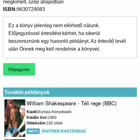
megkímélt, szép állapotban
ISBN
9630729083
Ez a könyv jelenleg nem elérhető nálunk.
Előjegyzéssel értesítést kérhet, ha sikerül
beszereznünk egy hasonló példányt. Az értesítő levél
után Önnek meg kell rendelnie a könyvet.
További példányok
William Shakespeare - Téli rege (BBC)
Kiadó
Európa Könyvkiadó
Kiadás éve
1983
Oldalszám
182 oldal
PARTNER RAKTÁRBAN
990 Ft