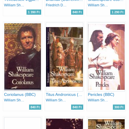
William Shakespeare
Friedrich Dürrenmatt
William Shakespeare
1 390 Ft
840 Ft
1 290 Ft
Coriolanus (BBC)
Titus Andronicus (BBC)
Pericles (BBC)
William Shakespeare
William Shakespeare
William Shakespeare
840 Ft
840 Ft
300 Ft