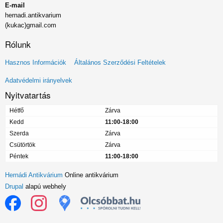
E-mail
hernadi.antikvarium
(kukac)gmail.com
Rólunk
Lábléc
Hasznos Információk
Általános Szerződési Feltételek
menü
Adatvédelmi irányelvek
Nyitvatartás
Hétfő
Zárva
Kedd
11:00-18:00
Szerda
Zárva
Csütörtök
Zárva
Péntek
11:00-18:00
Hernádi Antikvárium
Online antikvárium
Drupal
alapú webhely