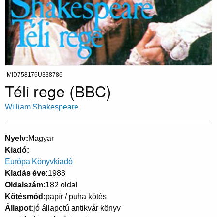
MID758176U338786
Téli rege (BBC)
William Shakespeare
Nyelv
Magyar
Kiadó
Európa Könyvkiadó
Kiadás éve
1983
Oldalszám
182 oldal
Kötésmód
papír / puha kötés
Állapot
jó állapotú antikvár könyv