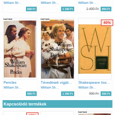
William Shakespeare
William Shakespeare
William Shakespeare
1 490 Ft
840 Ft
1 190 Ft
894 Ft
PARTNER
PARTNER
40%
Pericles
Tévedések vígjátéka
Shakespeare összes művei VII. - Versek
William Shakespeare
William Shakespeare
William Shakespeare
990 Ft
990 Ft
1 390 Ft
594 Ft
Kapcsolódó termékek
PARTNER