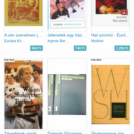
A vén szerelmes (Régi olasz komédiák)
Jelenetek egy házasságból
Hat színmű - Európa Diákkönyvtár
Európa Könyvkiadó
Ingmar Bergman
Moliére
840 Ft
740 Ft
1 290 Ft
PARTNER
PARTNER
Tévedések vígjátéka
Drámák (Dürrenmatt) I-II.
Shakespeare összes művei V. Tragédiák II.