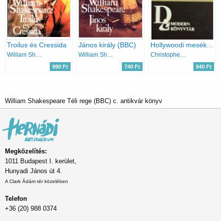
Troilus és Cressida
János király (BBC)
Hollywoodi mesék (Három színmű)
William Shakespeare
William Shakespeare
Christopher Hampton
990 Ft
740 Ft
840 Ft
William Shakespeare Téli rege (BBC) c. antikvár könyv
Megközelítés:
1011 Budapest I. kerület,
Hunyadi János út 4.
A Clark Ádám tér közelében
Telefon
+36 (20) 988 0374