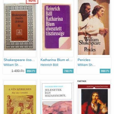
40%
Shakespeare összes drámái IV. Színművek
Katharina Blum elveszett tisztessége
Pericles
William Shakespeare
Heinrich Böll
William Shakespeare
1 490 Ft
894 Ft
740 Ft
990 Ft
PARTNER