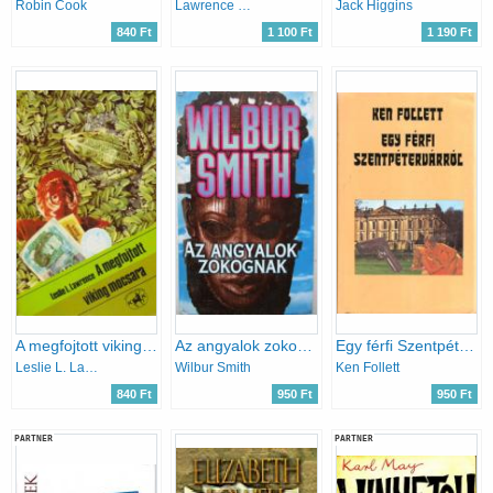
Robin Cook
Lawrence Sanders
Jack Higgins
840 Ft
1 100 Ft
1 190 Ft
A megfojtott viking mocsara
Az angyalok zokognak
Egy férfi Szentpétervárról
Leslie L. Lawrence
Wilbur Smith
Ken Follett
840 Ft
950 Ft
950 Ft
PARTNER
PARTNER