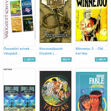
Összetört szívek szállodája - A kétperces szabály - A dupla sas - A zongorista
Kincsvadászok
Winnetou 3. - Old Firehand
Válogatott könyvek
Elizabeth Lowell
Karl May
1 100 Ft
950 Ft
1 490 Ft
PARTNER