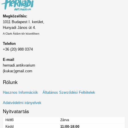
Megközelítés:
1011 Budapest I. kerület,
Hunyadi János út 4.
A Clark Ádám tér közelében
Telefon
+36 (20) 988 0374
E-mail
hernadi.antikvarium
(kukac)gmail.com
Rólunk
Lábléc
Hasznos Információk
Általános Szerződési Feltételek
menü
Adatvédelmi irányelvek
Nyitvatartás
Hétfő
Zárva
Kedd
11:00-18:00