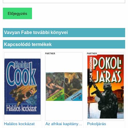
Vavyan Fabe további könyvei
Kapcsolódó termékek
PARTNER
PARTNER
Halálos kockázat
Az afrikai kapitány + Az afrikai kapitány visszatér
Pokoljárás