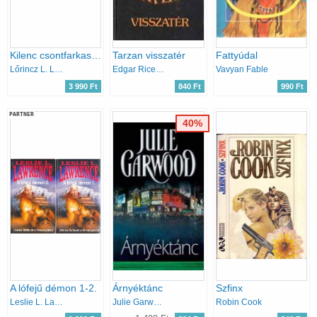
Kilenc csontfarkas 1-2.
Tarzan visszatér
Fattyúdal
Lőrincz L. László
Edgar Rice Burroughs
Vavyan Fable
3 990 Ft
840 Ft
990 Ft
PARTNER
40%
A lófejű démon 1-2.
Árnyéktánc
Szfinx
Leslie L. Lawrence
Julie Garwood
Robin Cook