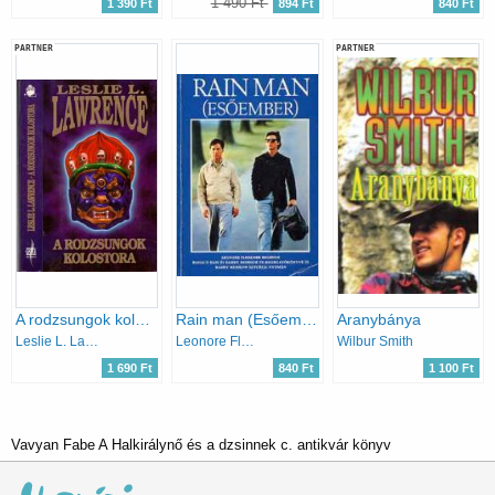
1 490 Ft
1 390 Ft
894 Ft
840 Ft
PARTNER
PARTNER
A rodzsungok kolostora
Rain man (Esőember)
Aranybánya
Leslie L. Lawrence
Leonore Fleischer
Wilbur Smith
1 690 Ft
840 Ft
1 100 Ft
Vavyan Fabe A Halkirálynő és a dzsinnek c. antikvár könyv