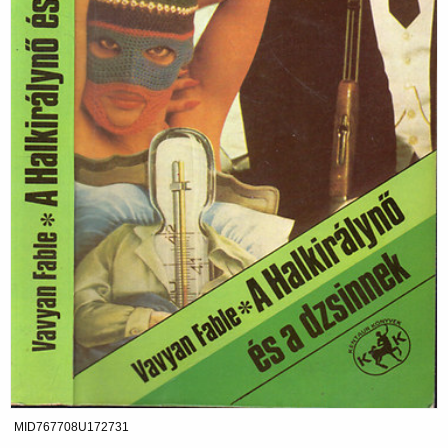
MID767708U172731