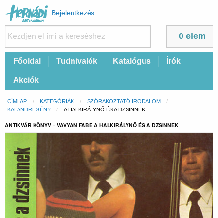
Felhasználói
Bejelentkezés
fiók
menüje
0 elem
Fő
Főoldal
Tudnivalók
Katalógus
Írók
navigáció
Akciók
Morzsa
CÍMLAP
KATEGÓRIÁK
SZÓRAKOZTATÓ IRODALOM
KALANDREGÉNY
CURRENT:
A HALKIRÁLYNŐ ÉS A DZSINNEK
ANTIKVÁR KÖNYV – VAVYAN FABE A HALKIRÁLYNŐ ÉS A DZSINNEK