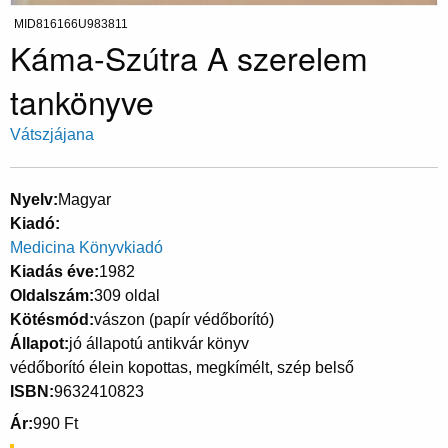
MID816166U983811
Káma-Szútra A szerelem
tankönyve
Vátszjájana
Nyelv
Magyar
Kiadó
Medicina Könyvkiadó
Kiadás éve
1982
Oldalszám
309 oldal
Kötésmód
vászon (papír védőborító)
Állapot
jó állapotú antikvár könyv
védőborító élein kopottas, megkímélt, szép belső
ISBN
9632410823
Ár
990 Ft