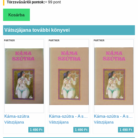
Törzsvásárlói pontok
99
Vátszjájana további könyvei
PARTNER
PARTNER
PARTNER
Káma-szútra
Káma-szútra - A szerelem tankönyve
Káma-szútra - A szerelem tankönyve
Vátszjájana
Vátszjájana
Vátszjájana
1 490 Ft
1 490 Ft
1 490 Ft