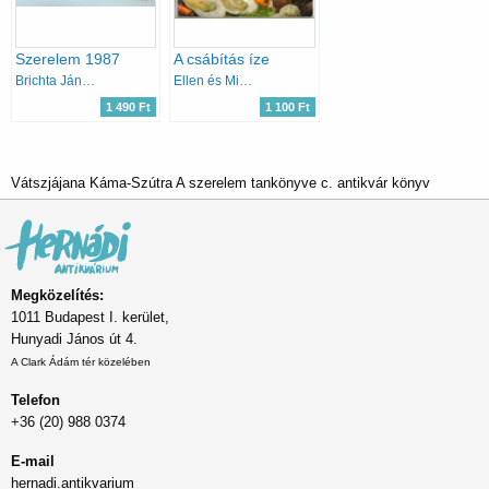
Szerelem 1987
A csábítás íze
Brichta János (szerk.)
Ellen és Michael Albertson
1 490 Ft
1 100 Ft
Vátszjájana Káma-Szútra A szerelem tankönyve c. antikvár könyv
Megközelítés:
1011 Budapest I. kerület,
Hunyadi János út 4.
A Clark Ádám tér közelében
Telefon
+36 (20) 988 0374
E-mail
hernadi.antikvarium