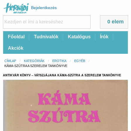
Felhasználói
Bejelentkezés
fiók
menüje
0 elem
Fő
Főoldal
Tudnivalók
Katalógus
Írók
navigáció
Akciók
Morzsa
CÍMLAP
KATEGÓRIÁK
EROTIKA
EGYÉB
CURRENT:
KÁMA-SZÚTRA A SZERELEM TANKÖNYVE
ANTIKVÁR KÖNYV – VÁTSZJÁJANA KÁMA-SZÚTRA A SZERELEM TANKÖNYVE