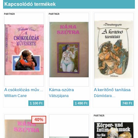
Kapcsolódó termékek
PARTNER
PARTNER
A csókolózás művészete
Káma-szútra
A kerítőnő tanítása
William Cane
Vátszjájana
Dámódaragupta
1 100 Ft
1 490 Ft
740 Ft
PARTNER
40%