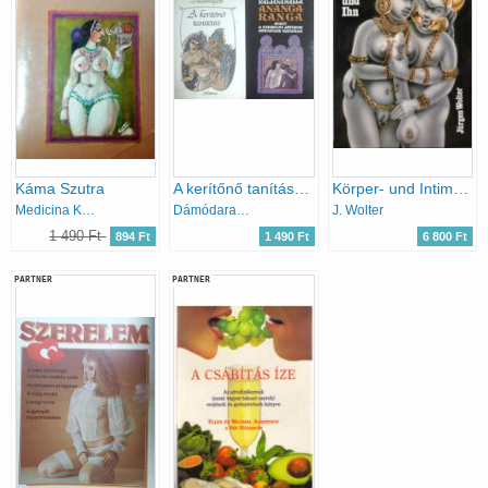
Káma Szutra
A kerítőnő tanítása + Anangaranga avagy a szerelmi játékok istenének színpada
Körper- und Intim-Schmuck
Medicina Kiadó
Dámódaragupta; Kaljánamalla
J. Wolter
1 490 Ft
894 Ft
1 490 Ft
6 800 Ft
PARTNER
PARTNER