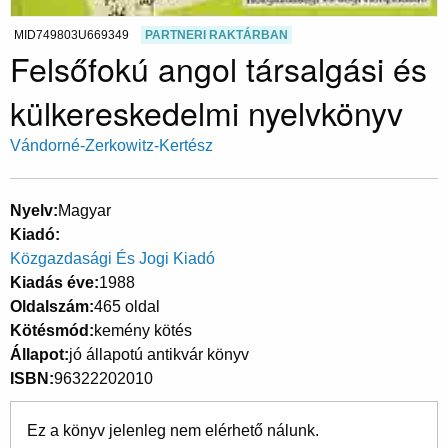
MID749803U669349
PARTNERI RAKTÁRBAN
Felsőfokú angol társalgási és
külkereskedelmi nyelvkönyv
Vándorné-Zerkowitz-Kertész
Nyelv
Magyar
Kiadó
Közgazdasági És Jogi Kiadó
Kiadás éve
1988
Oldalszám
465 oldal
Kötésmód
kemény kötés
Állapot
jó állapotú antikvár könyv
ISBN
96322202010
Ez a könyv jelenleg nem elérhető nálunk.