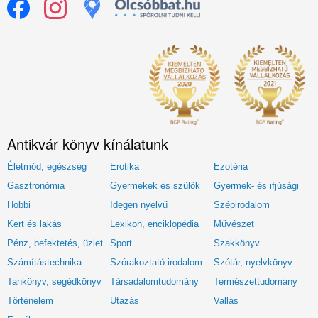
Antikvár könyv kínálatunk
Életmód, egészség
Erotika
Ezotéria
Gasztronómia
Gyermekek és szülők
Gyermek- és ifjúsági
Hobbi
Idegen nyelvű
Szépirodalom
Kert és lakás
Lexikon, enciklopédia
Művészet
Pénz, befektetés, üzlet
Sport
Szakkönyv
Számítástechnika
Szórakoztató irodalom
Szótár, nyelvkönyv
Tankönyv, segédkönyv
Társadalomtudomány
Természettudomány
Történelem
Utazás
Vallás