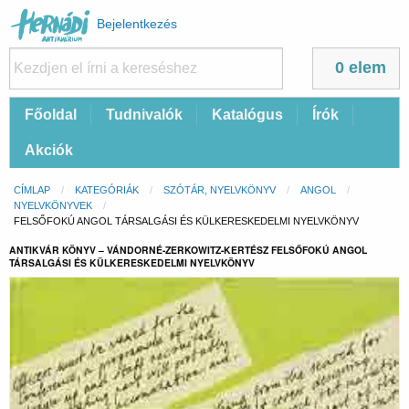
Felhasználói
Bejelentkezés
fiók
menüje
0 elem
Fő
Főoldal
Tudnivalók
Katalógus
Írók
navigáció
Akciók
Morzsa
CÍMLAP
KATEGÓRIÁK
SZÓTÁR, NYELVKÖNYV
ANGOL
NYELVKÖNYVEK
CURRENT:
FELSŐFOKÚ ANGOL TÁRSALGÁSI ÉS KÜLKERESKEDELMI NYELVKÖNYV
ANTIKVÁR KÖNYV – VÁNDORNÉ-ZERKOWITZ-KERTÉSZ FELSŐFOKÚ ANGOL
TÁRSALGÁSI ÉS KÜLKERESKEDELMI NYELVKÖNYV