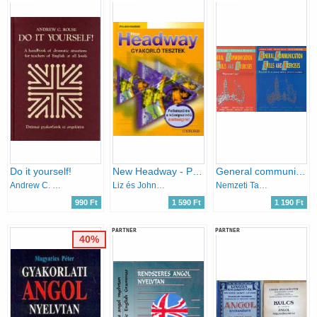
Do it yourself!
New Headway - Pre-Intermediate Középszintű Gyakorló Tesztek
General communication skills and exercises + munkafüzet
Andrew C. Rouse
Liz és John Soars
Nemzeti Tankönyvkiadó
990 Ft
1 590 Ft
1 190 Ft
PARTNER
PARTNER
40%