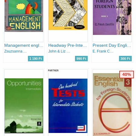
Management english
Headway Pre-Intermediate ( Workbook with Key)
Present Day English for Foreign Students (book 3)
Zsuzsanna Ardó
John & Liz Soars
E. Frank Candlin
1 190 Ft
990 Ft
300 Ft
PARTNER
40%