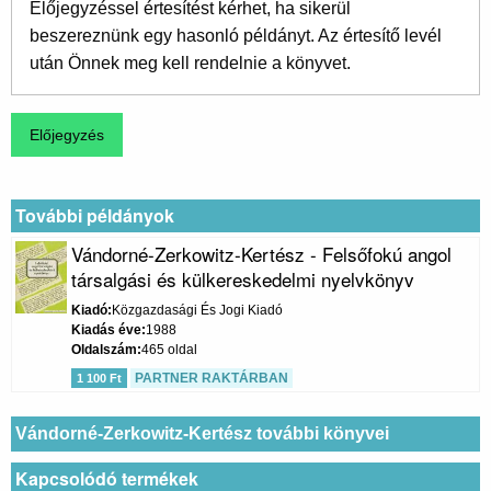
Előjegyzéssel értesítést kérhet, ha sikerül
beszereznünk egy hasonló példányt. Az értesítő levél
után Önnek meg kell rendelnie a könyvet.
További példányok
Vándorné-Zerkowitz-Kertész - Felsőfokú angol
társalgási és külkereskedelmi nyelvkönyv
Kiadó
Közgazdasági És Jogi Kiadó
Kiadás éve
1988
Oldalszám
465 oldal
PARTNER RAKTÁRBAN
1 100 Ft
Vándorné-Zerkowitz-Kertész további könyvei
Kapcsolódó termékek