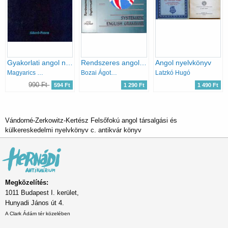
Gyakorlati angol nyelvtan
Rendszeres angol nyelvtan - Systematic English Grammar
Angol nyelvkönyv
Magyarics Péter
Bozai Ágota (szerk.)
Latzkó Hugó
990 Ft
594 Ft
1 290 Ft
1 490 Ft
Vándorné-Zerkowitz-Kertész Felsőfokú angol társalgási és
külkereskedelmi nyelvkönyv c. antikvár könyv
Megközelítés:
1011 Budapest I. kerület,
Hunyadi János út 4.
A Clark Ádám tér közelében