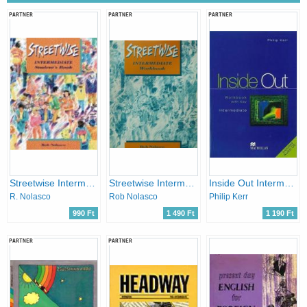
PARTNER
PARTNER
PARTNER
Streetwise Intermediate Student's Book
Streetwise Intermediate Workbook
Inside Out Intermediate - Workbook with Key + CD
R. Nolasco
Rob Nolasco
Philip Kerr
990 Ft
1 490 Ft
1 190 Ft
PARTNER
PARTNER