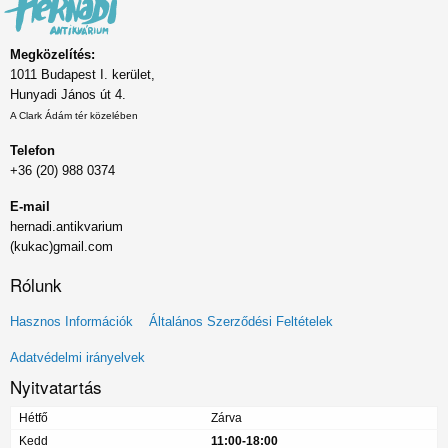
Megközelítés:
1011 Budapest I. kerület,
Hunyadi János út 4.
A Clark Ádám tér közelében
Telefon
+36 (20) 988 0374
E-mail
hernadi.antikvarium
(kukac)gmail.com
Rólunk
Lábléc
Hasznos Információk
Általános Szerződési Feltételek
menü
Adatvédelmi irányelvek
Nyitvatartás
Hétfő
Zárva
Kedd
11:00-18:00