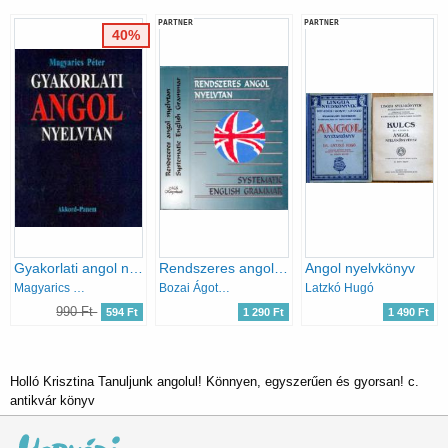
PARTNER
PARTNER
40%
Gyakorlati angol nyelvtan
Rendszeres angol nyelvtan - Systematic English Grammar
Angol nyelvkönyv
Magyarics Péter
Bozai Ágota (szerk.)
Latzkó Hugó
990 Ft
594 Ft
1 290 Ft
1 490 Ft
Holló Krisztina Tanuljunk angolul! Könnyen, egyszerűen és gyorsan! c.
antikvár könyv