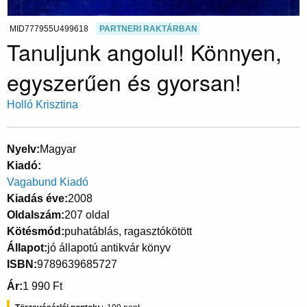
MID777955U499618
PARTNERI RAKTÁRBAN
Tanuljunk angolul! Könnyen,
egyszerűen és gyorsan!
Holló Krisztina
Nyelv
Magyar
Kiadó
Vagabund Kiadó
Kiadás éve
2008
Oldalszám
207 oldal
Kötésmód
puhatáblás, ragasztókötött
Állapot
jó állapotú antikvár könyv
ISBN
9789639685727
Ár
1 990 Ft