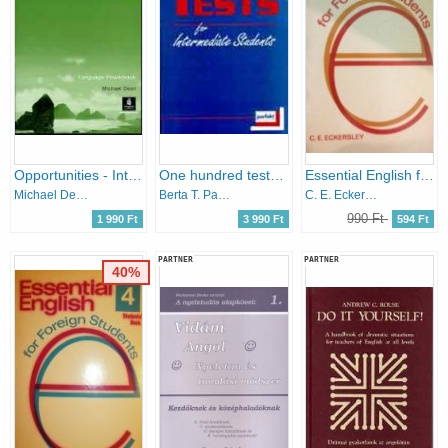
Opportunities - Intermediate (Language Powerbook) LM-1206
One hundred tests for intermediate students
Essential English for Foreign Students Book 3.
Michael Dean
Berta T. Pappné Haron I.
C. E. Eckersley
990 Ft
1 990 Ft
3 990 Ft
594 Ft
PARTNER
PARTNER
40%