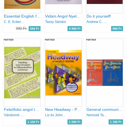
Essential English for Foreign Students Book 4
Vidám Angol Nyelvtan és tanulási módszer - Kezdőknek és középhaladóknak
Do it yourself!
C. E. Eckersley
Tassy Sándor
Andrew C. Rouse
990 Ft
594 Ft
9 990 Ft
990 Ft
PARTNER
PARTNER
PARTNER
Felsőfokú angol társalgási és külkereskedelmi nyelvkönyv
New Headway - Pre-Intermediate Középszintű Gyakorló Tesztek
General communication skills and exercises + munkafüzet
Vándorné-Zerkowitz-Kertész
Liz és John Soars
Nemzeti Tankönyvkiadó
1 100 Ft
1 590 Ft
1 190 Ft