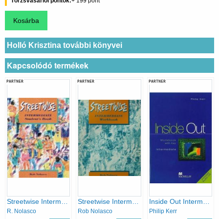
Törzsvásárlói pontok
199
Holló Krisztina további könyvei
Kapcsolódó termékek
PARTNER
PARTNER
PARTNER
Streetwise Intermediate Student's Book
Streetwise Intermediate Workbook
Inside Out Intermediate - Workbook with Key + CD
R. Nolasco
Rob Nolasco
Philip Kerr