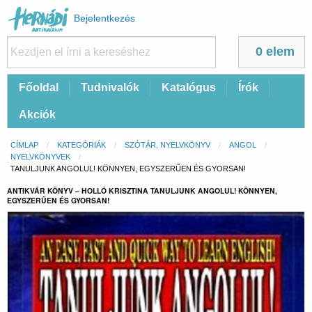
Felhasználói
Bejelentkezés
fiók
menüje
0 elem
Fő
Főoldal
Tudnivalók
Katalógus
Írók
navigáció
Akciók
Morzsa
CÍMLAP
KATEGÓRIÁK
SZÓTÁR, NYELVKÖNYV
ANGOL
NYELVKÖNYVEK
CURRENT:
TANULJUNK ANGOLUL! KÖNNYEN, EGYSZERŰEN ÉS GYORSAN!
ANTIKVÁR KÖNYV – HOLLÓ KRISZTINA TANULJUNK ANGOLUL! KÖNNYEN,
EGYSZERŰEN ÉS GYORSAN!