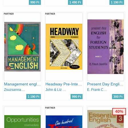
990 Ft
1 490 Ft
1 190 Ft
PARTNER
PARTNER
Management english
Headway Pre-Intermediate ( Workbook with Key)
Present Day English for Foreign Students (book 3)
Zsuzsanna Ardó
John & Liz Soars
E. Frank Candlin
1 190 Ft
990 Ft
300 Ft
PARTNER
40%