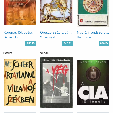
Koronás fők botrányos élete
Oroszország a cárok uralma alatt
Naptári rendszerek és időszámítás (gondolat zsebkönyvek)
Daniel Florion
Sztyepnyak-Kravcsinszkij
Hahn István
950 Ft
840 Ft
840 Ft
PARTNER
PARTNER