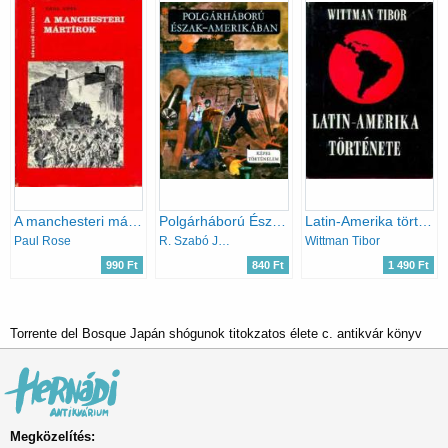
A manchesteri mártírok
Polgárháború Észak-Amerikában (Képes történelem)
Latin-Amerika története
Paul Rose
R. Szabó Jenő
Wittman Tibor
990 Ft
840 Ft
1 490 Ft
Torrente del Bosque Japán shógunok titokzatos élete c. antikvár könyv
Megközelítés: