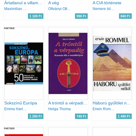
Ártatlanul a villamosszékben
A vég
A CIA története
Maximilian Scheer
Oltványi Ottó-Oltványi Tamás
Nemere István
1 100 Ft
990 Ft
840 Ft
PARTNER
Sokszínű Európa
A tróntól a vérpadig (koronás fők a vesztőhelyen)
Háború gyűlölet nélkül
Emma Hartley
Helga Thoma
Erwin Rommel
1 290 Ft
740 Ft
1 490 Ft
PARTNER