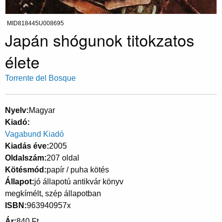
MID818445U008695
Japán shógunok titokzatos
élete
Torrente del Bosque
Nyelv
Magyar
Kiadó
Vagabund Kiadó
Kiadás éve
2005
Oldalszám
207 oldal
Kötésmód
papír / puha kötés
Állapot
jó állapotú antikvár könyv
megkímélt, szép állapotban
ISBN
963940957x
Ár
840 Ft