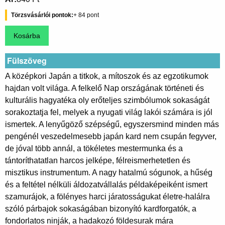
Törzsvásárlói pontok
84
Fülszöveg
A középkori Japán a titkok, a mítoszok és az egzotikumok
hajdan volt világa. A felkelő Nap országának történeti és
kulturális hagyatéka oly erőteljes szimbólumok sokaságát
sorakoztatja fel, melyek a nyugati világ lakói számára is jól
ismertek. A lenyűgöző szépségű, egyszersmind minden más
pengénél veszedelmesebb japán kard nem csupán fegyver,
de jóval több annál, a tökéletes mestermunka és a
tántoríthatatlan harcos jelképe, félreismerhetetlen és
misztikus instrumentum. A nagy hatalmú sógunok, a hűség
és a feltétel nélküli áldozatvállalás példaképeiként ismert
szamurájok, a fölényes harci járatosságukat életre-halálra
szóló párbajok sokaságában bizonyító kardforgatók, a
fondorlatos ninják, a hadakozó földesurak mára