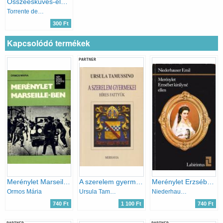
Összeesküvés-elméletek
Torrente del Bosque
300 Ft
Kapcsolódó termékek
PARTNER
Merénylet Marseille-ben (népszerű történelem)
A szerelem gyermekei (híres fattyúk)
Merénylet Erzsébet királyné ellen
Ormos Mária
Ursula Tamussino
Niederhauser Emil
740 Ft
1 100 Ft
740 Ft