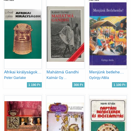
PARTNER
PARTNER
Afrikai királyságok (A múlt születése)
Mahátmá Gandhi
Menjünk betlehembe! - Adventi és karácsonyi gondolatok
Peter Garlake
Kalmár György
György Attila
1 190 Ft
300 Ft
1 100 Ft