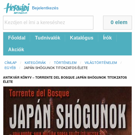
Felhasználói
Bejelentkezés
fiók
menüje
0 elem
Fő
Főoldal
Tudnivalók
Katalógus
Írók
navigáció
Akciók
Morzsa
CÍMLAP
KATEGÓRIÁK
TÖRTÉNELEM
VILÁGTÖRTÉNELEM
EGYÉB
CURRENT:
JAPÁN SHÓGUNOK TITOKZATOS ÉLETE
ANTIKVÁR KÖNYV – TORRENTE DEL BOSQUE JAPÁN SHÓGUNOK TITOKZATOS
ÉLETE