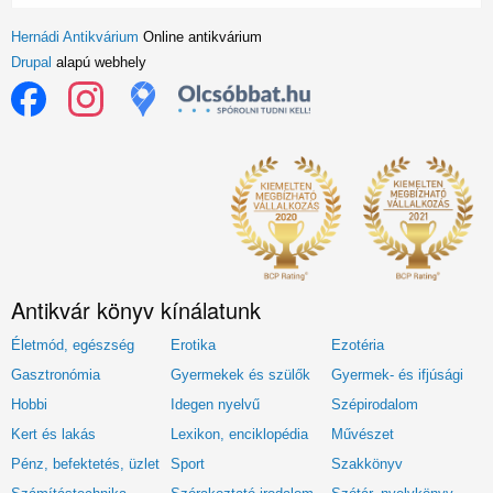
Hernádi Antikvárium
Online antikvárium
Drupal
alapú webhely
Antikvár könyv kínálatunk
Életmód, egészség
Erotika
Ezotéria
Gasztronómia
Gyermekek és szülők
Gyermek- és ifjúsági
Hobbi
Idegen nyelvű
Szépirodalom
Kert és lakás
Lexikon, enciklopédia
Művészet
Pénz, befektetés, üzlet
Sport
Szakkönyv