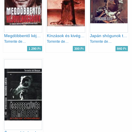
Megdöbbentő kéjgyilkosságok
Kínzások és kivégzések története
Japán shógunok titokzatos élete (Uralkodók, akik milliók sorsa felett ítélkeztek)
Torrente del Bosque
Torrente del Bosque
Torrente del Bosque
1 290 Ft
300 Ft
840 Ft