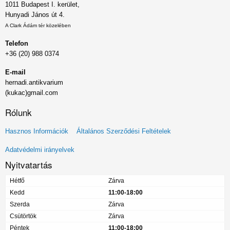
1011 Budapest I. kerület,
Hunyadi János út 4.
A Clark Ádám tér közelében
Telefon
+36 (20) 988 0374
E-mail
hernadi.antikvarium
(kukac)gmail.com
Rólunk
Lábléc
Hasznos Információk
Általános Szerződési Feltételek
menü
Adatvédelmi irányelvek
Nyitvatartás
Hétfő
Zárva
Kedd
11:00-18:00
Szerda
Zárva
Csütörtök
Zárva
Péntek
11:00-18:00