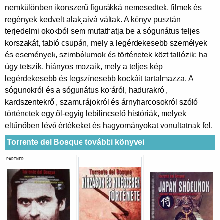
nemkülönben ikonszerű figurákká nemesedtek, filmek és
regények kedvelt alakjaivá váltak. A könyv pusztán
terjedelmi okokból sem mutathatja be a sógunátus teljes
korszakát, tabló csupán, mely a legérdekesebb személyek
és események, szimbólumok és történetek közt tallózik; ha
úgy tetszik, hiányos mozaik, mely a teljes kép
legérdekesebb és legszínesebb kockáit tartalmazza. A
sógunokról és a sógunátus koráról, hadurakról,
kardszentekről, szamurájokról és árnyharcosokról szóló
történetek egytől-egyig lebilincselő históriák, melyek
eltűnőben lévő értékeket és hagyományokat vonultatnak fel.
Torrente del Bosque további könyvei
PARTNER