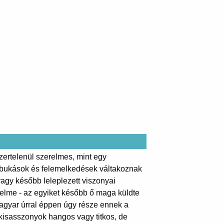
zertelenül szerelmes, mint egy
y bukások és felemelkedések váltakoznak
 vagy később leleplezett viszonyai
relme - az egyiket később ő maga küldte
magyar úrral éppen úgy része ennek a
lykisasszonyok hangos vagy titkos, de