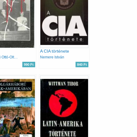
A CIA története
Oltványi Ottó-Oltványi Tamás
Nemere István
990 Ft
840 Ft