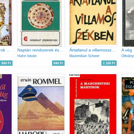
Oroszország a cárok uralma alatt
Naptári rendszerek és időszámítás (gondolat zsebkönyvek)
Ártatlanul a villamosszékben
A vég
Hahn István
Maximilian Scheer
840 Ft
840 Ft
1 100 Ft
PARTNER