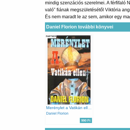
mindig szenzációs szerelmei. A férfifaló
való" fiának megszületésétől Viktória an
És nem maradt le az sem, amikor egy mag
Daniel Florion további könyvei
PARTNER
Merénylet a Vatikán ellen
Daniel Florion
990 Ft