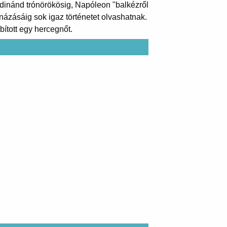
rdinánd trónörökösig, Napóleon "balkézről
názásáig sok igaz történetet olvashatnak.
ított egy hercegnőt.