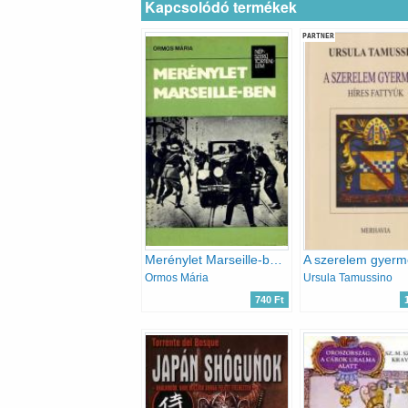
Kapcsolódó termékek
PARTNER
Merénylet Marseille-ben (népszerű történelem)
Ormos Mária
Ursula Tamussino
740 Ft