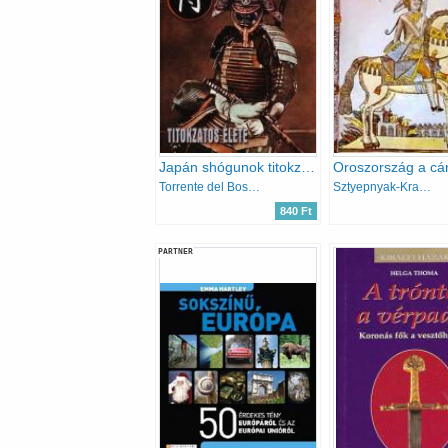
Japán shógunok titokzatos élete
Torrente del Bosque
Sztyepnyak-Kravcsinszkij
840 Ft
PARTNER