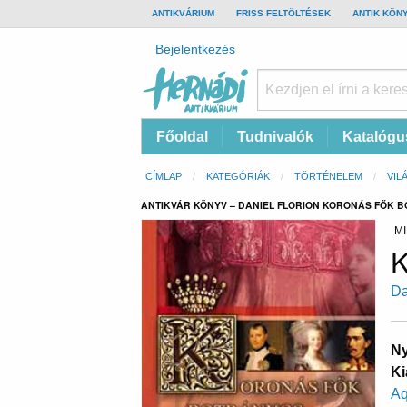
TOP
ANTIKVÁRIUM
FRISS FELTÖLTÉSEK
ANTIK KÖN
BAR
Felhasználói
Bejelentkezés
fiók
menüje
Hernádi
Fő
Főoldal
Tudnivalók
Katalógu
Antikvárium
navigáció
Online
Morzsa
CÍMLAP
KATEGÓRIÁK
TÖRTÉNELEM
VIL
antikvárium
ANTIKVÁR KÖNYV – DANIEL FLORION KORONÁS FŐK 
MI
K
Da
Ny
Ki
Aq