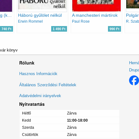
A tróntól a vérpadig (koronás fők a vesztőhelyen)
Háború gyűlölet nélkül
A manchesteri mártírok
Erwin Rommel
Paul Rose
R. Sza
740 Ft
1 490 Ft
990 Ft
kvár könyv
Rólunk
Herná
Drupa
Lábléc
Hasznos Információk
menü
Általános Szerződési Feltételek
Adatvédelmi irányelvek
Nyitvatartás
Hétfő
Zárva
Kedd
11:00-18:00
Szerda
Zárva
Csütörtök
Zárva