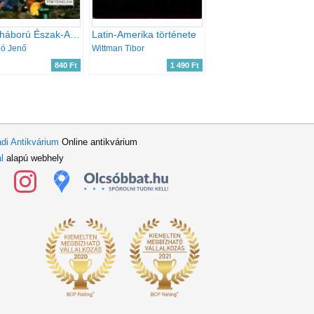
Polgárháború Észak-Amerikában (Képes történelem)
Latin-Amerika története
bó Jenő
Wittman Tibor
840 Ft
1 490 Ft
di Antikvárium
Online antikvárium
l
alapú webhely