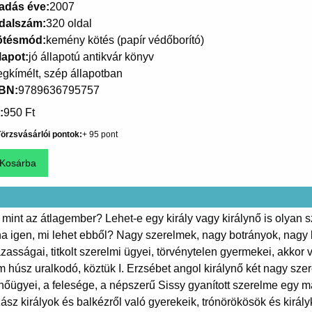
adás éve
2007
dalszám
320 oldal
ötésmód
kemény kötés (papír védőborító)
lapot
jó állapotú antikvár könyv
gkímélt, szép állapotban
SBN
9789636795757
950 Ft
örzsvásárlói pontok
95
int az átlagember? Lehet-e egy király vagy királynő is olyan s
ha igen, mi lehet ebből? Nagy szerelmek, nagy botrányok, nag
ázasságai, titkolt szerelmi ügyei, törvénytelen gyermekei, akkor
húsz uralkodó, köztük I. Erzsébet angol királynő két nagy sze
t nőügyei, a felesége, a népszerű Sissy gyanított szerelme egy 
zász királyok és balkézről való gyerekeik, trónörökösök és kirá