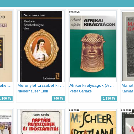
PARTNER
A szerelem gyermekei (híres fattyúk)
Merénylet Erzsébet királyné ellen
Afrikai királyságok (A múlt születése)
Mahát
Niederhauser Emil
Peter Garlake
Kalmár
1 100 Ft
740 Ft
1 190 Ft
PARTNER
PARTNER