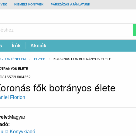
YVEK
KIEMELT KÖNYVEK
PÁRSZÁZAS AJÁNLATUNK
s
Írók
Akciók
ÁGTÖRTÉNELEM
EGYÉB
CURRENT:
KORONÁS FŐK BOTRÁNYOS ÉLETE
BOTRÁNYOS ÉLETE
D816572U004352
oronás fők botrányos élete
niel Florion
elv
Magyar
adó
uila Könyvkiadó