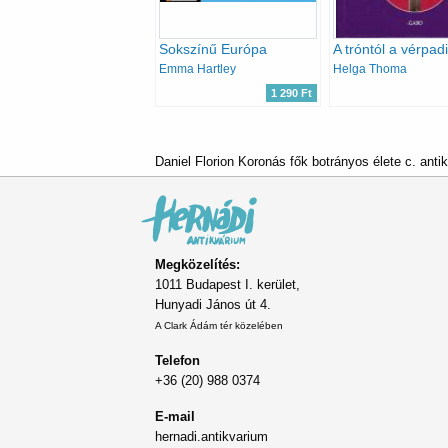
Sokszínű Európa
Emma Hartley
Helga Thoma
1 290 Ft
Daniel Florion Koronás fők botrányos élete c. anti
Megközelítés:
1011 Budapest I. kerület,
Hunyadi János út 4.
A Clark Ádám tér közelében
Telefon
+36 (20) 988 0374
E-mail
hernadi.antikvarium