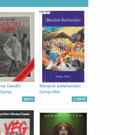
PARTNER
má Gandhi
Menjünk betlehembe! - Adventi és karácsonyi gondolatok
 György
György Attila
300 Ft
1 100 Ft