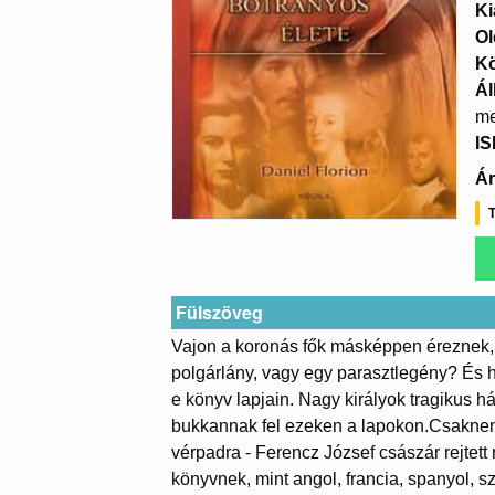
Ki
Ol
K
Ál
me
I
Ár
T
Fülszöveg
Vajon a koronás fők másképpen éreznek, m
polgárlány, vagy egy parasztlegény? És 
e könyv lapjain. Nagy királyok tragikus h
bukkannak fel ezeken a lapokon.Csaknem 
vérpadra - Ferencz József császár rejtet
könyvnek, mint angol, francia, spanyol, s