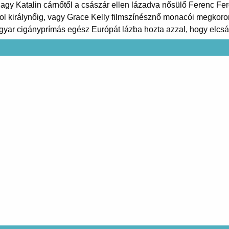
 Nagy Katalin cárnőtől a császár ellen lázadva nősülő Ferenc Fe
gol királynőig, vagy Grace Kelly filmszínésznő monacói megkoro
yar cigányprímás egész Európát lázba hozta azzal, hogy elcsáb