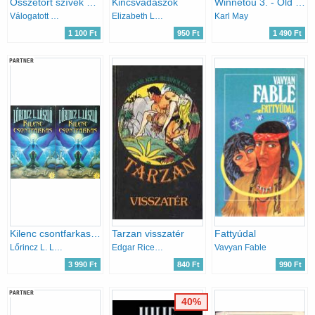
Összetört szívek szállodája - A kétperces szabály - A dupla sas - A zongorista
Kincsvadászok
Winnetou 3. - Old Firehand
Válogatott könyvek
Elizabeth Lowell
Karl May
1 100 Ft
950 Ft
1 490 Ft
PARTNER
Kilenc csontfarkas 1-2.
Tarzan visszatér
Fattyúdal
Lőrincz L. László
Edgar Rice Burroughs
Vavyan Fable
3 990 Ft
840 Ft
990 Ft
PARTNER
40%