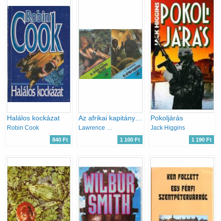
Halálos kockázat
Az afrikai kapitány + Az afrikai kapitány visszatér
Pokoljárás
Robin Cook
Lawrence Sanders
Jack Higgins
840 Ft
1 100 Ft
1 190 Ft