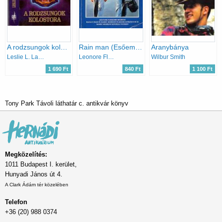
A rodzsungok kolostora
Rain man (Esőember)
Aranybánya
Leslie L. Lawrence
Leonore Fleischer
Wilbur Smith
1 690 Ft
840 Ft
1 100 Ft
Tony Park Távoli láthatár c. antikvár könyv
Megközelítés:
1011 Budapest I. kerület,
Hunyadi János út 4.
A Clark Ádám tér közelében
Telefon
+36 (20) 988 0374