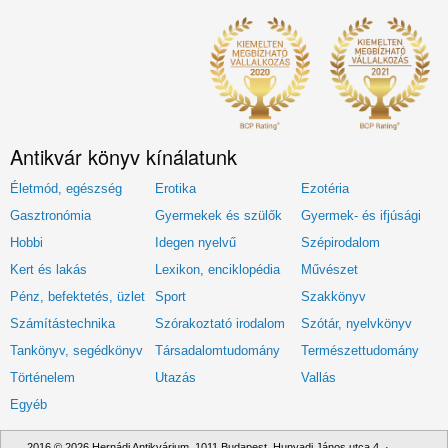
Antikvár könyv kínálatunk
Életmód, egészség
Erotika
Ezotéria
Gasztronómia
Gyermekek és szülők
Gyermek- és ifjúsági
Hobbi
Idegen nyelvű
Szépirodalom
Kert és lakás
Lexikon, enciklopédia
Művészet
Pénz, befektetés, üzlet
Sport
Szakkönyv
Számítástechnika
Szórakoztató irodalom
Szótár, nyelvkönyv
Tankönyv, segédkönyv
Társadalomtudomány
Természettudomány
Történelem
Utazás
Vallás
Egyéb
2016 © 2026 Hernádi Antikvárium. 1011 Budapest, Hunyadi János utca 4. ·