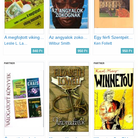
A megfojtott viking mocsara
Az angyalok zokognak
Egy férfi Szentpétervárról
Leslie L. Lawrence
Wilbur Smith
Ken Follett
840 Ft
950 Ft
950 Ft
PARTNER
PARTNER