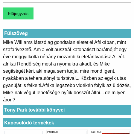
Fülszöveg
Mike Williams látszólag gondtalan életet él Afrikában, mint
szafarivezető. Ám a volt ausztrál katonatiszt barátnőjét egy
éve meggyilkolta néhány mozambiki elefántvadász.A Dél-
afrikai Rendőrség most a nyomukra akadt, és Mike
segítségét kéri, aki maga sem tudja, mire mond igent,
nyakában a teherautónyi turistával... Közben az egyik utas
gyanúját is felkelti.Afrika legszebb vidékén folyik az üldözés,
Mike-nak végül lehetősége nyílik bosszút állni... de milyen
áron?
Tony Park további könyvei
Kapcsolódó termékek
PARTNER
PARTNER