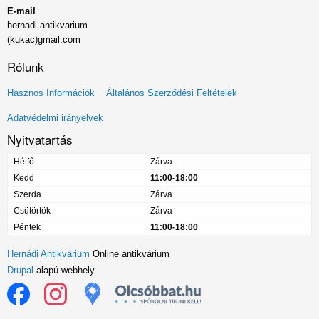
E-mail
hernadi.antikvarium
(kukac)gmail.com
Rólunk
Lábléc
Hasznos Információk
Általános Szerződési Feltételek
menü
Adatvédelmi irányelvek
Nyitvatartás
Hétfő
Zárva
Kedd
11:00-18:00
Szerda
Zárva
Csütörtök
Zárva
Péntek
11:00-18:00
Hernádi Antikvárium
Online antikvárium
Drupal
alapú webhely