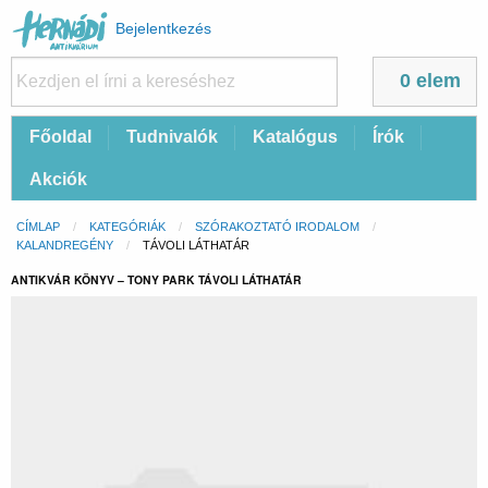
Felhasználói
Bejelentkezés
fiók
menüje
0 elem
Fő
Főoldal
Tudnivalók
Katalógus
Írók
navigáció
Akciók
Morzsa
CÍMLAP
KATEGÓRIÁK
SZÓRAKOZTATÓ IRODALOM
KALANDREGÉNY
CURRENT:
TÁVOLI LÁTHATÁR
ANTIKVÁR KÖNYV – TONY PARK TÁVOLI LÁTHATÁR