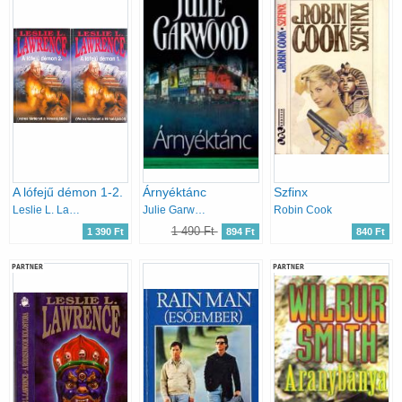
A lófejű démon 1-2.
Árnyéktánc
Szfinx
Leslie L. Lawrence
Julie Garwood
Robin Cook
1 490 Ft
1 390 Ft
894 Ft
840 Ft
PARTNER
PARTNER