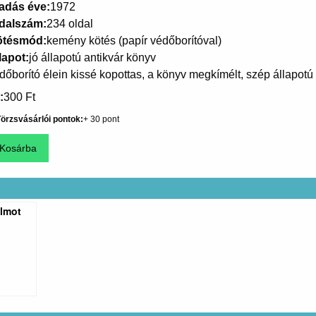
adás éve
1972
dalszám
234 oldal
ötésmód
kemény kötés (papír védőborítóval)
lapot
jó állapotú antikvár könyv
dőborító élein kissé kopottas, a könyv megkímélt, szép állapotú
300 Ft
örzsvásárlói pontok
30
álmot