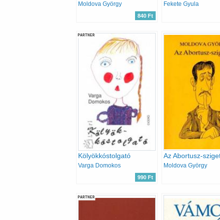
Moldova György
Fekete Gyula
840 Ft
PARTNER
Kölyökkóstolgató
Az Abortusz-szige
Varga Domokos
Moldova György
990 Ft
PARTNER