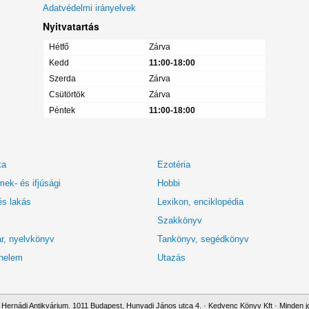
Adatvédelmi irányelvek
Nyitvatartás
Hétfő
Zárva
Kedd
11:00-18:00
Szerda
Zárva
Csütörtök
Zárva
Péntek
11:00-18:00
ka
Ezotéria
ek- és ifjúsági
Hobbi
és lakás
Lexikon, enciklopédia
Szakkönyv
r, nyelvkönyv
Tankönyv, segédkönyv
nelem
Utazás
Hernádi Antikvárium. 1011 Budapest, Hunyadi János utca 4. · Kedvenc Könyv Kft · Minden jo