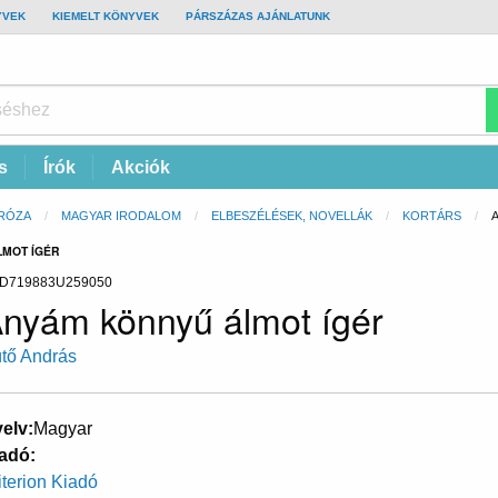
YVEK
KIEMELT KÖNYVEK
PÁRSZÁZAS AJÁNLATUNK
s
Írók
Akciók
RÓZA
MAGYAR IRODALOM
ELBESZÉLÉSEK, NOVELLÁK
KORTÁRS
LMOT ÍGÉR
D719883U259050
nyám könnyű álmot ígér
tő András
elv
Magyar
adó
iterion Kiadó