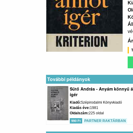
Ki
Ol
K
Ál
vé
Ár
T
További példányok
Sütő András - Anyám könnyű 
ígér
Kiadó
Szépirodalmi Könyvkiadó
Kiadás éve
1981
Oldalszám
225 oldal
PARTNER RAKTÁRBAN
990 Ft