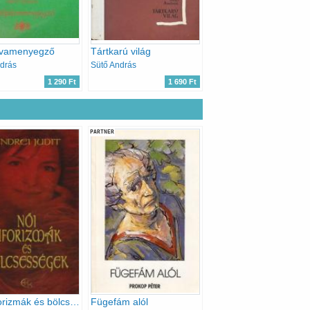
vamenyegző
Tártkarú világ
drás
Sütő András
1 290 Ft
1 690 Ft
PARTNER
Női aforizmák és bölcsességek
Fügefám alól