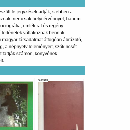
zült feljegyzések adják, s ebben a
koznak, nemcsak helyi érvénnyel, hanem
ociográfia, emlékirat és regény
ű történetek váltakoznak bennük,
ai magyar társadalmat átfogóan ábrázoló,
ag, a népnyelv leleményeit, szókincsét
tt tartják számon, könyvének
t.
PARTNER