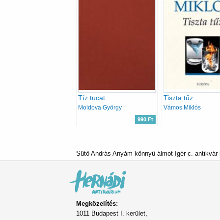
Tíz tucat
Tiszta tűz
Moldova György
Vámos Miklós
990 Ft
Sütő András Anyám könnyű álmot ígér c. antikvár
Megközelítés:
1011 Budapest I. kerület,