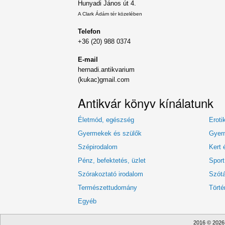
Hunyadi János út 4.
A Clark Ádám tér közelében
Telefon
+36 (20) 988 0374
E-mail
hernadi.antikvarium
(kukac)gmail.com
Antikvár könyv kínálatunk
Életmód, egészség
Eroti
Gyermekek és szülők
Gyerm
Szépirodalom
Kert 
Pénz, befektetés, üzlet
Sport
Szórakoztató irodalom
Szótá
Természettudomány
Törté
Egyéb
2016 © 2026 