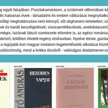
 egyik falujában, Pusztakamaráson, a szüleinek otthonában kés
 és hatvanas évek - társadalmi és emberi változásai megnyilat
 műfaji meghatározása nem könnyű, sőt alighanem lehetetlen; sz
evelek és baráti beszélgetések, visszaemlékezések, anekdotaszer
 mégis, lazának látszó szerkezete ellenére is, az egész románi
kröző, költőien ihletett regény elsősorban. Nyelve tömör, gazd
 a legújabb kori magyar irodalom legjelentősebb alkotásai közö
sóközönség, mind a kritika részéről - valóságos diadalmenet vol
PARTNER
PARTNER
PARTNER