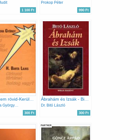
Judit
Prokop Péter
1 100 Ft
990 Ft
Az életem rövid-Kerüld a nőket-Cirkuszi történet-Boldog vagy?
Ábrahám és Izsák - Biblia-regény
Moldova György-H. Barta Lajos
Dr. Bitó László
300 Ft
300 Ft
PARTNER