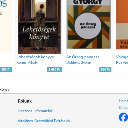
Lehetőségek könyve
Az Őrség panasza
Váloga
Kornis Mihály
Moldova György
Réz An
950 Ft
1 690 Ft
950 Ft
 könyv
Rólunk
Herná
Drupa
Lábléc
Hasznos Információk
menü
Általános Szerződési Feltételek