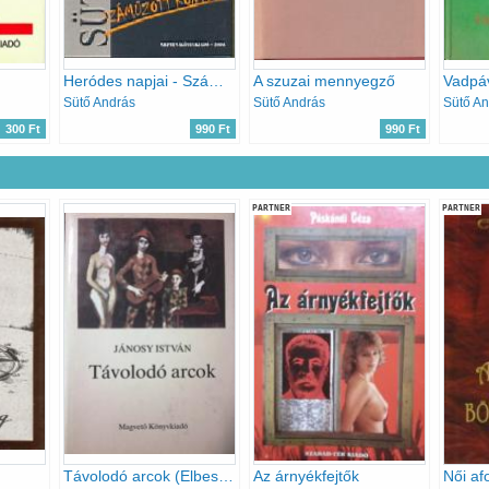
Heródes napjai - Száműzött könyvek-
A szuzai mennyegző
Vadpá
Sütő András
Sütő András
Sütő An
300 Ft
990 Ft
990 Ft
PARTNER
PARTNER
Távolodó arcok (Elbeszélések, emlékezések)
Az árnyékfejtők