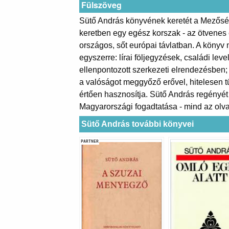
Fülszöveg
Sütő András könyvének keretét a Mezőség
keretben egy egész korszak - az ötvenes
országos, sőt európai távlatban. A könyv
egyszerre: lírai följegyzések, családi l
ellenpontozott szerkezeti elrendezésben;
a valóságot meggyőző erővel, hitelesen tü
értően hasznosítja. Sütő András regényét
Magyarországi fogadtatása - mind az olva
Sütő András további könyvei
PARTNER