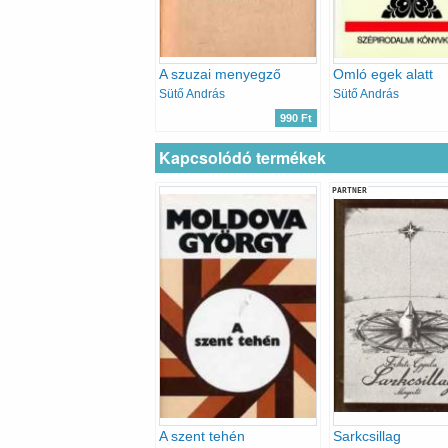
A szuzai menyegző
Omló egek alatt
Sütő András
Sütő András
990 Ft
Kapcsolódó termékek
PARTNER
A szent tehén
Sarkcsillag