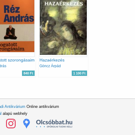
tott szorongásaim
Hazaérkezés
drás
Göncz Árpád
840 Ft
1 100 Ft
di Antikvárium
Online antikvárium
l
alapú webhely