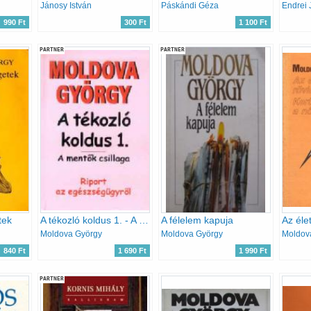
Jánosy István
Páskándi Géza
Endrei 
990 Ft
300 Ft
1 100 Ft
PARTNER
PARTNER
tek
A tékozló koldus 1. - A mentők csillaga
A félelem kapuja
Moldova György
Moldova György
840 Ft
1 690 Ft
1 990 Ft
PARTNER