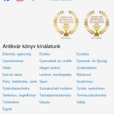
Antikvár könyv kínálatunk
Életmód, egészség
Erotika
Ezotéria
Gasztronómia
Gyermekek és szülők
Gyermek- és ifjúsági
Hobbi
Idegen nyelvű
Szépirodalom
Kert és lakás
Lexikon, enciklopédia
Művészet
Pénz, befektetés, üzlet
Sport
Szakkönyv
Számítástechnika
Szórakoztató irodalom
Szótár, nyelvkönyv
Tankönyv, segédkönyv
Társadalomtudomány
Természettudomány
Történelem
Utazás
Vallás
Egyéb