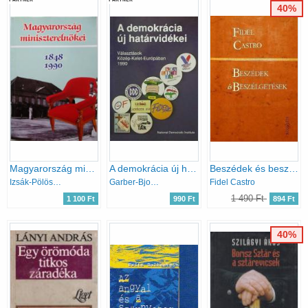
40%
Magyarország miniszterelnökei 1848-1990
A demokrácia új határvidékei
Beszédek és beszélgetések
Izsák-Pölöskei-Romsics-...
Garber-Bjornlund (szerk.)
Fidel Castro
1 490 Ft
1 100 Ft
990 Ft
894 Ft
40%