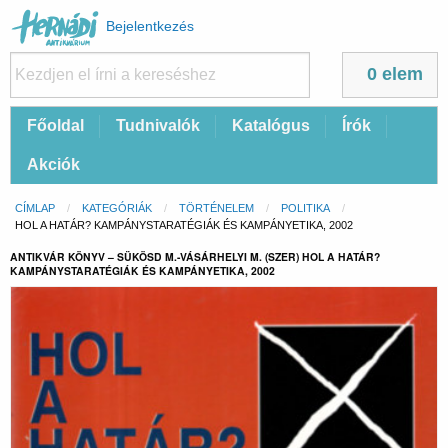
Felhasználói
Bejelentkezés
fiók
menüje
0 elem
Fő
Főoldal
Tudnivalók
Katalógus
Írók
navigáció
Akciók
Morzsa
CÍMLAP
KATEGÓRIÁK
TÖRTÉNELEM
POLITIKA
CURRENT:
HOL A HATÁR? KAMPÁNYSTARATÉGIÁK ÉS KAMPÁNYETIKA, 2002
ANTIKVÁR KÖNYV – SÜKÖSD M.-VÁSÁRHELYI M. (SZER) HOL A HATÁR?
KAMPÁNYSTARATÉGIÁK ÉS KAMPÁNYETIKA, 2002