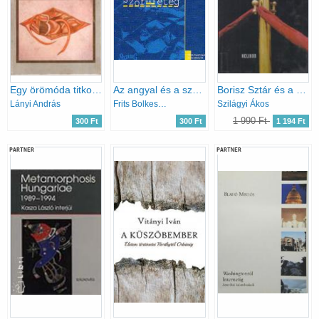
Egy örömóda titkos záradéka
Az angyal és a szörnyeteg
Borisz Sztár és a sztárevicsek
Lányi András
Frits Bolkestein
Szilágyi Ákos
1 990 Ft
300 Ft
300 Ft
1 194 Ft
PARTNER
PARTNER