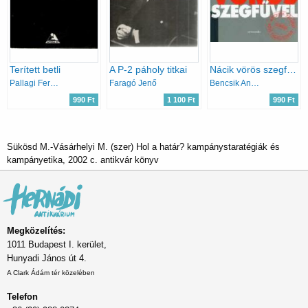
Terített betli
A P-2 páholy titkai
Nácik vörös szegfűvel
Pallagi Ferenc
Faragó Jenő
Bencsik András
990 Ft
1 100 Ft
990 Ft
Sükösd M.-Vásárhelyi M. (szer) Hol a határ? kampánystaratégiák és
kampányetika, 2002 c. antikvár könyv
Megközelítés:
1011 Budapest I. kerület,
Hunyadi János út 4.
A Clark Ádám tér közelében
Telefon