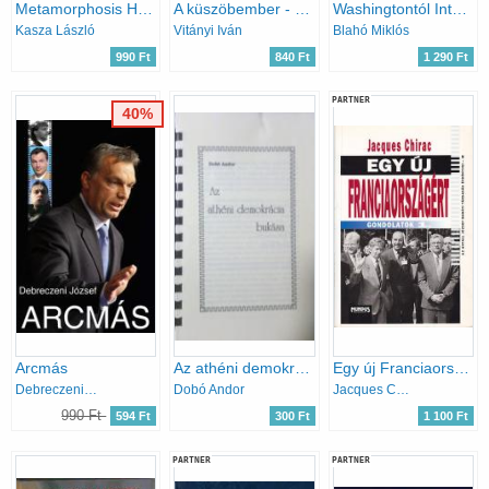
Metamorphosis Hungariae 1989-1994 - Kasza László interjúi
A küszöbember - Életem történetei Horthytól Orbánig
Washingtontól Internetig - Ameriai kalandozások
Kasza László
Vitányi Iván
Blahó Miklós
990 Ft
840 Ft
1 290 Ft
PARTNER
40%
Arcmás
Az athéni demokrácia bukása
Egy új Franciaországért (Gondolatok 1.)
Debreczeni József
Dobó Andor
Jacques Chirac
990 Ft
594 Ft
300 Ft
1 100 Ft
PARTNER
PARTNER