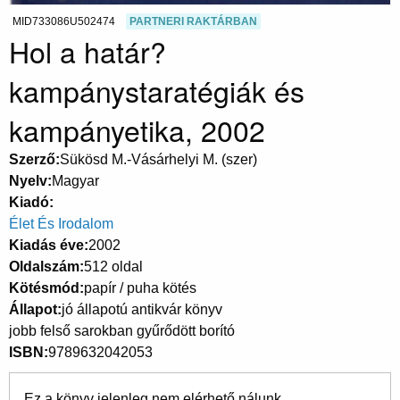
MID733086U502474
PARTNERI RAKTÁRBAN
Hol a határ?
kampánystaratégiák és
kampányetika, 2002
Szerző
Sükösd M.-Vásárhelyi M. (szer)
Nyelv
Magyar
Kiadó
Élet És Irodalom
Kiadás éve
2002
Oldalszám
512 oldal
Kötésmód
papír / puha kötés
Állapot
jó állapotú antikvár könyv
jobb felső sarokban gyűrődött borító
ISBN
9789632042053
Ez a könyv jelenleg nem elérhető nálunk.