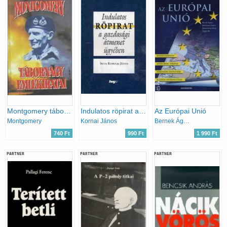
Montgomery tábornagy emlékiratai
Indulatos röpirat a gazdasági átmenet ügyében
Az Európai Unió
Montgomery
Kornai János
Bernek Ágnes - Kondorosi Ferenc - Nemerkényi Antal - Szabó Pál
740 Ft
990 Ft
1 990 Ft
PARTNER
PARTNER
PARTNER