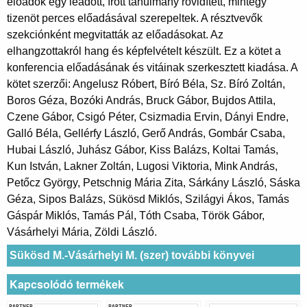
előadók egy leadott, írott tanulmány rövidített, mintegy
tizenöt perces előadásával szerepeltek. A résztvevők
szekciónként megvitatták az előadásokat. Az
elhangzottakról hang és képfelvételt készült. Ez a kötet a
konferencia előadásának és vitáinak szerkesztett kiadása. A
kötet szerzői: Angelusz Róbert, Bíró Béla, Sz. Bíró Zoltán,
Boros Géza, Bozóki András, Bruck Gábor, Bujdos Attila,
Czene Gábor, Csigó Péter, Csizmadia Ervin, Dányi Endre,
Galló Béla, Gellérfy László, Gerő András, Gombár Csaba,
Hubai László, Juhász Gábor, Kiss Balázs, Koltai Tamás,
Kun István, Lakner Zoltán, Lugosi Viktoria, Mink András,
Petőcz György, Petschnig Mária Zita, Sárkány László, Sáska
Géza, Sipos Balázs, Sükösd Miklós, Szilágyi Ákos, Tamás
Gáspár Miklós, Tamás Pál, Tóth Csaba, Török Gábor,
Vásárhelyi Mária, Zöldi László.
Sükösd M.-Vásárhelyi M. (szer) további könyvei
Kapcsolódó termékek
PARTNER
PARTNER