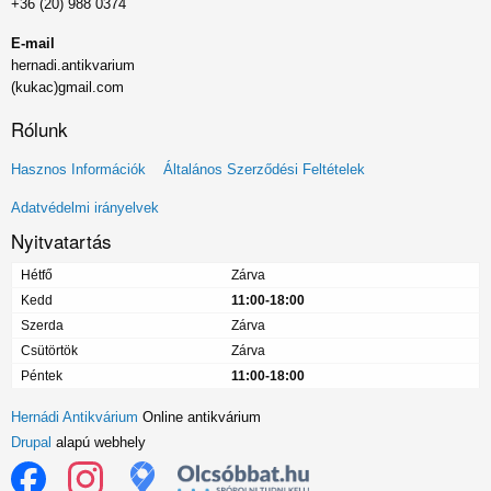
+36 (20) 988 0374
E-mail
hernadi.antikvarium
(kukac)gmail.com
Rólunk
Lábléc
Hasznos Információk
Általános Szerződési Feltételek
menü
Adatvédelmi irányelvek
Nyitvatartás
Hétfő
Zárva
Kedd
11:00-18:00
Szerda
Zárva
Csütörtök
Zárva
Péntek
11:00-18:00
Hernádi Antikvárium
Online antikvárium
Drupal
alapú webhely