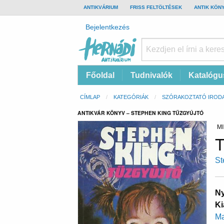
TOP
ANTIKVÁRIUM
FRISS FELTÖLTÉSEK
ANTIK KÖN
BAR
Felhasználói
Bejelentkezés
fiók
menüje
Hernádi
Fő
Főoldal
Tudnivalók
Katalógu
Antikvárium
navigáció
Online
Morzsa
CÍMLAP
KATEGÓRIÁK
SZÓRAKOZTATÓ IROD
antikvárium
ANTIKVÁR KÖNYV – STEPHEN KING TŰZGYÚJTÓ
MI
T
St
Ny
Ki
Ma