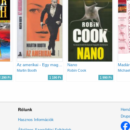
Az amerikai - Egy magának való úriember
Nano
Martin Booth
Robin Cook
2 290 Ft
1 190 Ft
1 990 Ft
Rólunk
Herná
Drupa
Lábléc
Hasznos Információk
menü
Általános Szerződési Feltételek