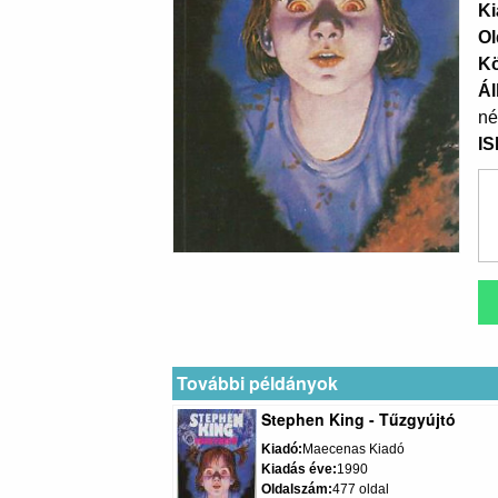
Ki
Ol
K
Ál
né
I
További példányok
Stephen King - Tűzgyújtó
Kiadó
Maecenas Kiadó
Kiadás éve
1990
Oldalszám
477 oldal