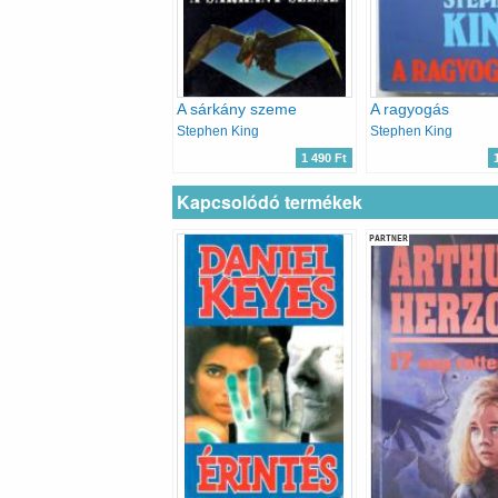
A sárkány szeme
A ragyogás
Stephen King
Stephen King
1 490 Ft
Kapcsolódó termékek
PARTNER