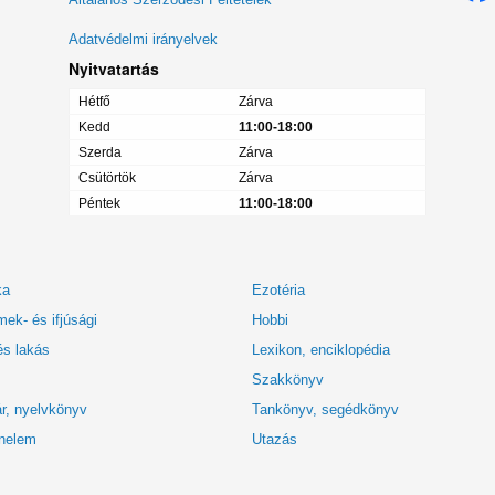
Adatvédelmi irányelvek
Nyitvatartás
Hétfő
Zárva
Kedd
11:00-18:00
Szerda
Zárva
Csütörtök
Zárva
Péntek
11:00-18:00
ka
Ezotéria
ek- és ifjúsági
Hobbi
és lakás
Lexikon, enciklopédia
Szakkönyv
r, nyelvkönyv
Tankönyv, segédkönyv
nelem
Utazás