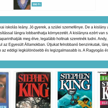
990 Ft
i iskolás leány. Jó gyerek, a szülei szemefénye. De a kislány 
tással lángra lobbanthatja környezetét. A kislányra ezért van
aparinthatják meg élve, legalább holtnak szeretnék tudni. Andy,
sul az Egyesült Államokban. Útjukat felrobbanó benzinkutak, l
n az eddigi legkülönösebb és legizgalmasabb is. A Ragyogás és
PARTNER