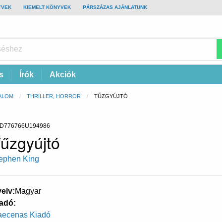
YVEK
KIEMELT KÖNYVEK
PÁRSZÁZAS AJÁNLATUNK
s
Írók
Akciók
ALOM
THRILLER, HORROR
CURRENT:
TŰZGYÚJTÓ
D776766U194986
űzgyújtó
ephen King
elv
Magyar
adó
ecenas Kiadó