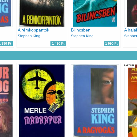
A rémkoppantók
Bilincsben
Stephen King
Stephen King
Stephe
1 990 Ft
1 490 Ft
1 990 Ft
PARTNER