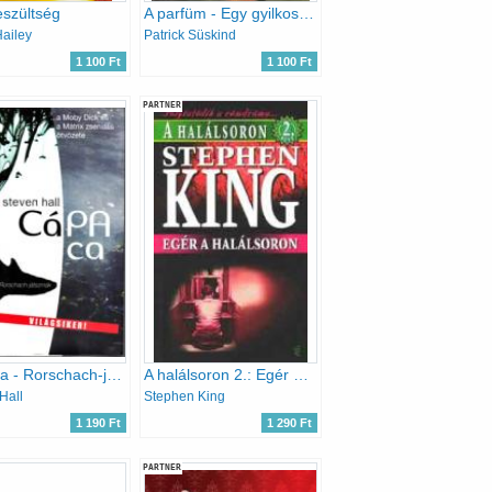
szültség
A parfüm - Egy gyilkos története
Hailey
Patrick Süskind
1 100 Ft
1 100 Ft
PARTNER
CáPAca - Rorschach-játszmák
A halálsoron 2.: Egér a halálsoron
Hall
Stephen King
1 190 Ft
1 290 Ft
PARTNER