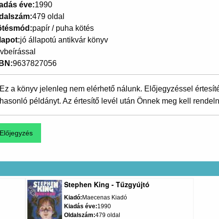
adás éve
1990
dalszám
479 oldal
ötésmód
papír / puha kötés
lapot
jó állapotú antikvár könyv
vbeírással
SBN
9637827056
Ez a könyv jelenleg nem elérhető nálunk. Előjegyzéssel értesít
hasonló példányt. Az értesítő levél után Önnek meg kell rendeln
Stephen King - Tűzgyújtó
Kiadó
Maecenas Kiadó
Kiadás éve
1990
Oldalszám
479 oldal