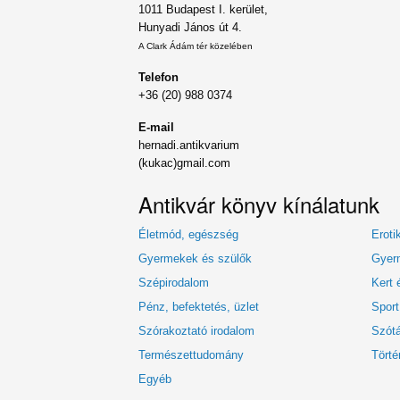
1011 Budapest I. kerület,
Hunyadi János út 4.
A Clark Ádám tér közelében
Telefon
+36 (20) 988 0374
E-mail
hernadi.antikvarium
(kukac)gmail.com
Antikvár könyv kínálatunk
Életmód, egészség
Eroti
Gyermekek és szülők
Gyerm
Szépirodalom
Kert 
Pénz, befektetés, üzlet
Sport
Szórakoztató irodalom
Szótá
Természettudomány
Törté
Egyéb