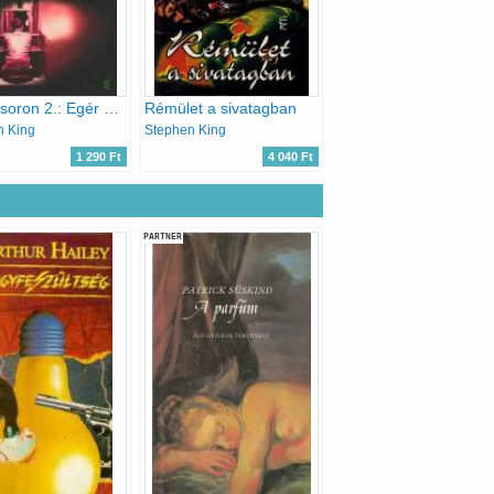
A halálsoron 2.: Egér a halálsoron
Rémület a sivatagban
n King
Stephen King
1 290 Ft
4 040 Ft
PARTNER