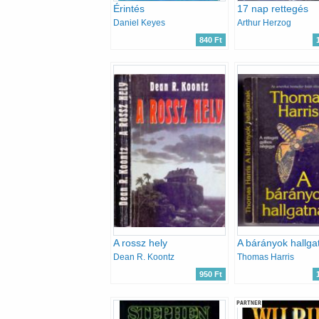
Érintés
17 nap rettegés
Daniel Keyes
Arthur Herzog
840 Ft
A rossz hely
A bárányok hallga
Dean R. Koontz
Thomas Harris
950 Ft
PARTNER