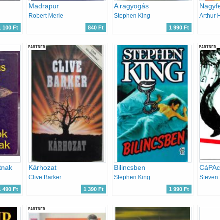
Madrapur
A ragyogás
Nagyfe
Robert Merle
Stephen King
Arthur 
1 100 Ft
840 Ft
1 990 Ft
PARTNER
PARTNER
tnak
Kárhozat
Bilincsben
Clive Barker
Stephen King
Steven 
1 490 Ft
1 390 Ft
1 990 Ft
PARTNER