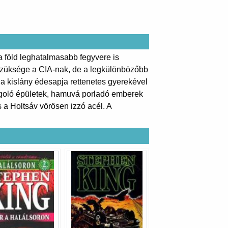
a föld leghatalmasabb fegyvere is
 szüksége a CIA-nak, de a legkülönbözőbb
 a kislány édesapja rettenetes gyerekével
ángoló épületek, hamuvá porladó emberek
 a Holtsáv vörösen izzó acél. A