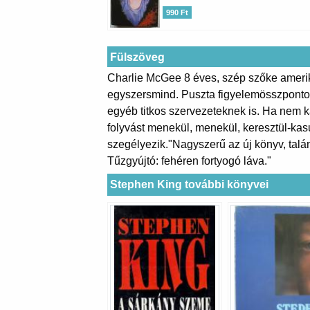
990 Ft
Fülszöveg
Charlie McGee 8 éves, szép szőke amerika
egyszersmind. Puszta figyelemösszpontosí
egyéb titkos szervezeteknek is. Ha nem k
folyvást menekül, menekül, keresztül-ka
szegélyezik."Nagyszerű az új könyv, talá
Tűzgyújtó: fehéren fortyogó láva."
Stephen King további könyvei