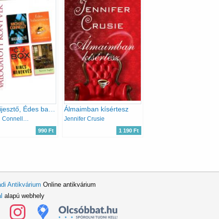
Madárijesztő, Édes balszerencse, Nincs menekvés, Egy ír falusi románc (Reader's Digest válogatott könyvek)
Álmaimban kísértesz
Michael Connelly, Kevin Alan Milne, C. J. Box, Patrick Taylor
Jennifer Crusie
990 Ft
1 190 Ft
di Antikvárium
Online antikvárium
l
alapú webhely