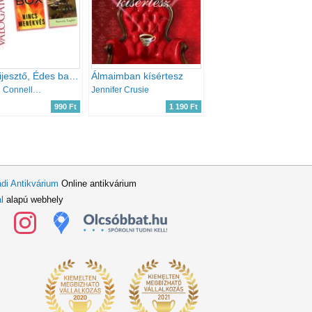
Madárijesztő, Édes balszerencse, Nincs menekvés, Egy ír falusi románc (Reader's Digest válogatott könyvek)
Álmaimban kísértesz
Michael Connelly, Kevin Alan Milne, C. J. Box, Patrick Taylor
Jennifer Crusie
990 Ft
1 190 Ft
di Antikvárium
Online antikvárium
l
alapú webhely