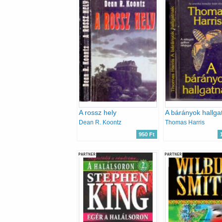
A rossz hely
A bárányok hallga
Dean R. Koontz
Thomas Harris
950 Ft
PARTNER
PARTNER