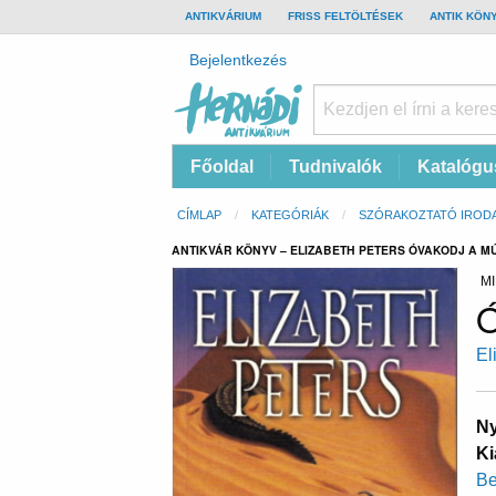
TOP
ANTIKVÁRIUM
FRISS FELTÖLTÉSEK
ANTIK KÖN
BAR
Felhasználói
Bejelentkezés
fiók
menüje
Hernádi
Fő
Főoldal
Tudnivalók
Katalógu
Antikvárium
navigáció
Online
Morzsa
CÍMLAP
KATEGÓRIÁK
SZÓRAKOZTATÓ IROD
antikvárium
ANTIKVÁR KÖNYV – ELIZABETH PETERS ÓVAKODJ A M
MI
Ó
El
Ny
Ki
Be