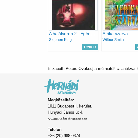
A halálsoron 2.: Egér a halálsoron
Afrika szarva
Stephen King
Wilbur Smith
1 290 Ft
Elizabeth Peters Óvakodj a múmiától! c. antikvár
Megközelítés:
1011 Budapest I. kerület,
Hunyadi János út 4.
A Clark Ádám tér közelében
Telefon
+36 (20) 988 0374