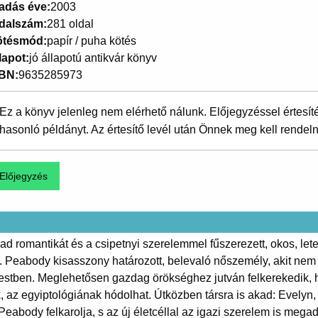
adás éve
2003
dalszám
281 oldal
ötésmód
papír / puha kötés
lapot
jó állapotú antikvár könyv
SBN
9635285973
Ez a könyv jelenleg nem elérhető nálunk. Előjegyzéssel értesít
hasonló példányt. Az értesítő levél után Önnek meg kell rendeln
 vad romantikát és a csipetnyi szerelemmel fűszerezett, okos, let
 Peabody kisasszony határozott, belevaló nőszemély, akit nem ke
testben. Meglehetősen gazdag örökséghez jutván felkerekedik,
z egyiptológiának hódolhat. Útközben társra is akad: Evelyn, a
eabody felkarolja, s az új életcéllal az igazi szerelem is megad