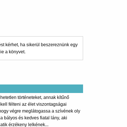
ést kérhet, ha sikerül beszereznünk egy
ie a könyvet.
ehetetlen történeteket, annak kítűnő
ll félteni az élet viszontagságai
 hogy végre meglátogassa a szívének oly
 bályos és kedves fiatal lány, aki
atik érzékeny lelkének...