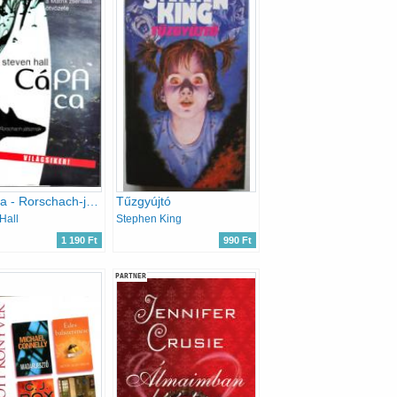
CáPAca - Rorschach-játszmák
Tűzgyújtó
Hall
Stephen King
1 190 Ft
990 Ft
PARTNER