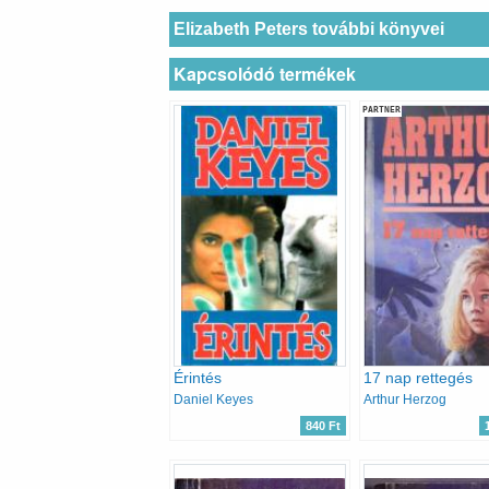
Elizabeth Peters további könyvei
Kapcsolódó termékek
PARTNER
Érintés
17 nap rettegés
Daniel Keyes
Arthur Herzog
840 Ft