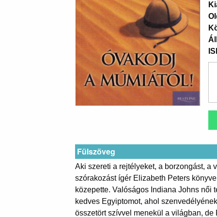
Ki
Ol
K
Ál
I
Fülszöveg
Aki szereti a rejtélyeket, a borzongást, a
szórakozást ígér Elizabeth Peters könyve.
közepette. Valóságos Indiana Johns női 
kedves Egyiptomot, ahol szenvedélyének, a
összetört szívvel menekül a világban, de P