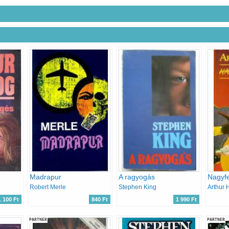
Madrapur
A ragyogás
Nagyfe
Robert Merle
Stephen King
Arthur 
1 100 Ft
840 Ft
1 990 Ft
PARTNER
PARTNER