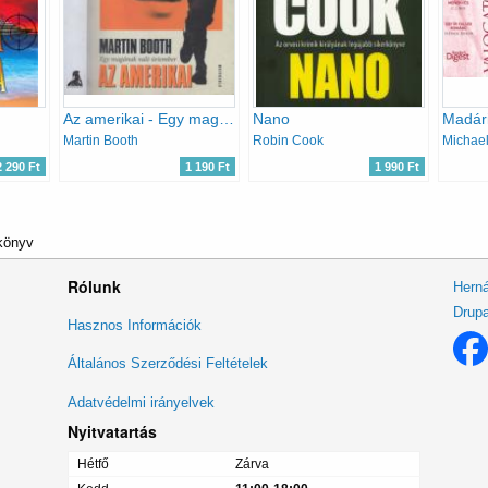
Az amerikai - Egy magának való úriember
Nano
Martin Booth
Robin Cook
2 290 Ft
1 190 Ft
1 990 Ft
 könyv
Rólunk
Herná
Drupa
Lábléc
Hasznos Információk
menü
Általános Szerződési Feltételek
Adatvédelmi irányelvek
Nyitvatartás
Hétfő
Zárva