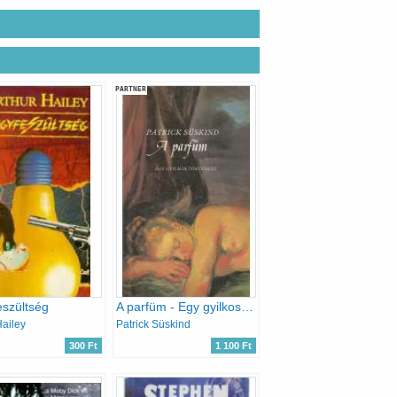
PARTNER
szültség
A parfüm - Egy gyilkos története
Hailey
Patrick Süskind
300 Ft
1 100 Ft