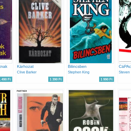
tnak
Kárhozat
Bilincsben
Clive Barker
Stephen King
Steven 
1 490 Ft
1 390 Ft
1 990 Ft
PARTNER