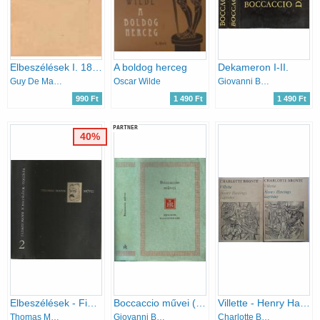
Elbeszélések I. 1875-1882
A boldog herceg
Dekameron I-II.
Guy De Maupassant
Oscar Wilde
Giovanni Boccaccio
990 Ft
1 490 Ft
1 490 Ft
PARTNER
40%
Elbeszélések - Fiorenza (Thomas Mann művei 2. )- számozott
Boccaccio művei (Helikon Klasszikusok)
Villette - Henry Hastings kapitány I-II.
Thomas Mann
Giovanni Boccaccio
Charlotte Brontë