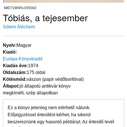
MID719895U259302
Tóbiás, a tejesember
Sólem Áléchem
Nyelv
Magyar
Kiadó
Európa Könyvkiadó
Kiadás éve
1974
Oldalszám
175 oldal
Kötésmód
vászon (papír védőborítóval)
Állapot
jó állapotú antikvár könyv
megkímélt, szép állapotban
Ez a könyv jelenleg nem elérhető nálunk.
Előjegyzéssel értesítést kérhet, ha sikerül
beszereznünk egy hasonló példányt. Az értesítő levél