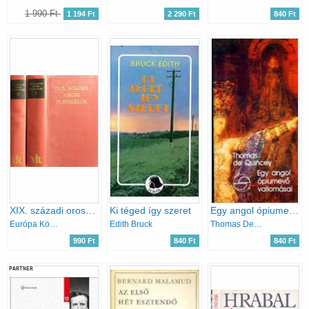
1 990 Ft
1 194 Ft
2 290 Ft
840 Ft
XIX. századi orosz elbeszélők I-II.
Ki téged így szeret
Egy angol ópiumevő vallomásai (mérleg)
Európa Könyvkiadó
Edith Bruck
Thomas De Quincey
990 Ft
840 Ft
840 Ft
PARTNER