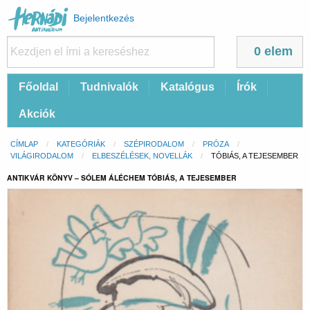
Felhasználói
Bejelentkezés
fiók
menüje
0 elem
Fő
Főoldal
Tudnivalók
Katalógus
Írók
navigáció
Akciók
Morzsa
CÍMLAP
KATEGÓRIÁK
SZÉPIRODALOM
PRÓZA
VILÁGIRODALOM
ELBESZÉLÉSEK, NOVELLÁK
CURRENT:
TÓBIÁS, A TEJESEMBER
ANTIKVÁR KÖNYV – SÓLEM ÁLÉCHEM TÓBIÁS, A TEJESEMBER