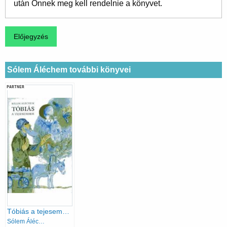
után Önnek meg kell rendelnie a könyvet.
Sólem Áléchem további könyvei
PARTNER
Tóbiás a tejesember
Sólem Áléchem