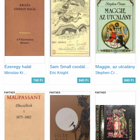
Ezeregy halál
Sam Small csodálatos élete
Maggie, az utcalány
Miroslav Krleza
Eric Knight
Stephen Crane
740 Ft
840 Ft
840 Ft
PARTNER
PARTNER
PARTNER