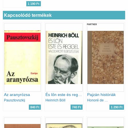
1 190 Ft
Kapcsolódó termékek
PARTNER
Az aranyrózsa
És lőn este és reggel Válogatott elbeszélések(1947-1981)
Pajzán históriák
Pausztovszkij
Heinrich Böll
Honoré de Balzac
840 Ft
740 Ft
1 290 Ft