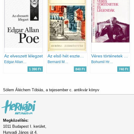
Az elveszett lélegzet
Az első hét esztendő
Véres történetek és legendák
Edgar Allan Poe
Bernard Malamud
Bohumil Hrabal
1 390 Ft
840 Ft
740 Ft
Sólem Áléchem Tóbiás, a tejesember c. antikvár könyv
Megközelítés:
1011 Budapest I. kerület,
Hunyadi János út 4.