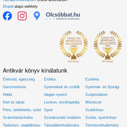
Drupal
alapú webhely
Antikvár könyv kínálatunk
Életmód, egészség
Erotika
Ezotéria
Gasztronómia
Gyermekek és szülők
Gyermek- és ifjúsági
Hobbi
Idegen nyelvű
Szépirodalom
Kert és lakás
Lexikon, enciklopédia
Művészet
Pénz, befektetés, üzlet
Sport
Szakkönyv
Számítástechnika
Szórakoztató irodalom
Szótár, nyelvkönyv
Tankönyv, segédkönyv
Társadalomtudomány
Természettudomány