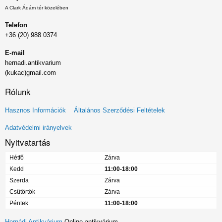
A Clark Ádám tér közelében
Telefon
+36 (20) 988 0374
E-mail
hernadi.antikvarium
(kukac)gmail.com
Rólunk
Lábléc
Hasznos Információk
Általános Szerződési Feltételek
menü
Adatvédelmi irányelvek
Nyitvatartás
Hétfő
Zárva
Kedd
11:00-18:00
Szerda
Zárva
Csütörtök
Zárva
Péntek
11:00-18:00
Hernádi Antikvárium
Online antikvárium