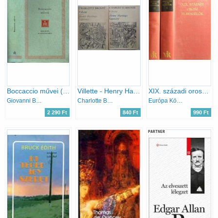
Boccaccio művei (Helikon Klasszikusok)
Villette - Henry Hastings kapitány I-II.
XIX. századi orosz elbeszélők I-II.
Giovanni Boccaccio
Charlotte Brontë
Európa Könyvkiadó
2 290 Ft
840 Ft
990 Ft
PARTNER