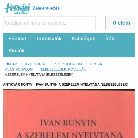
Felhasználói
Bejelentkezés
fiók
menüje
0 elem
Fő
Főoldal
Tudnivalók
Katalógus
Írók
navigáció
Akciók
Morzsa
CÍMLAP
KATEGÓRIÁK
SZÉPIRODALOM
PRÓZA
VILÁGIRODALOM
ELBESZÉLÉSEK, NOVELLÁK
CURRENT:
A SZERELEM NYELVTANA (ELBESZÉLÉSEK)
ANTIKVÁR KÖNYV – IVAN BUNYIN A SZERELEM NYELVTANA (ELBESZÉLÉSEK)