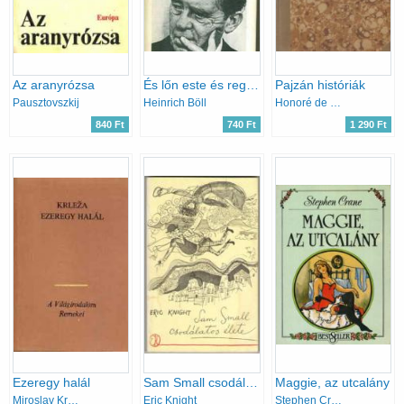
Az aranyrózsa
És lőn este és reggel Válogatott elbeszélések(1947-1981)
Pajzán históriák
Pausztovszkij
Heinrich Böll
Honoré de Balzac
840 Ft
740 Ft
1 290 Ft
Ezeregy halál
Sam Small csodálatos élete
Maggie, az utcalány
Miroslav Krleza
Eric Knight
Stephen Crane