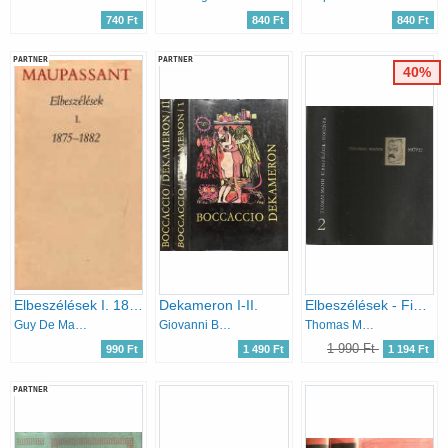
740 Ft
840 Ft
840 Ft
PARTNER
PARTNER
40%
Elbeszélések I. 1875-1882
Dekameron I-II.
Elbeszélések - Fiorenza (Thomas Mann művei 2. )- számozott
Guy De Maupassant
Giovanni Boccaccio
Thomas Mann
1 990 Ft
990 Ft
1 490 Ft
1 194 Ft
PARTNER