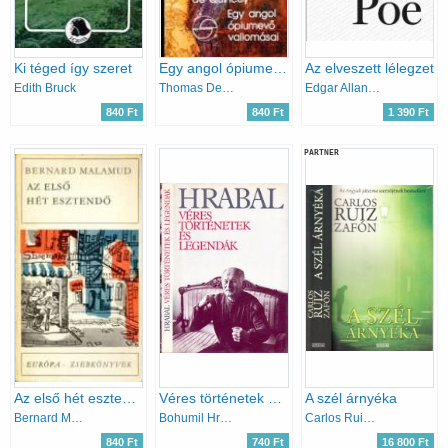
Ki téged így szeret
Egy angol ópiumevő vallomásai (mérleg)
Az elveszett lélegzet
Edith Bruck
Thomas De Quincey
Edgar Allan Poe
840 Ft
840 Ft
1 390 Ft
PARTNER
Az első hét esztendő
Véres történetek és legendák
A szél árnyéka
Bernard Malamud
Bohumil Hrabal
Carlos Ruiz Zafón
840 Ft
740 Ft
16 800 Ft