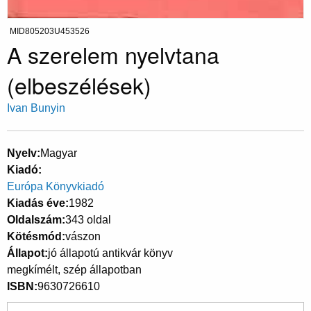
MID805203U453526
A szerelem nyelvtana
(elbeszélések)
Ivan Bunyin
Nyelv
Magyar
Kiadó
Európa Könyvkiadó
Kiadás éve
1982
Oldalszám
343 oldal
Kötésmód
vászon
Állapot
jó állapotú antikvár könyv
megkímélt, szép állapotban
ISBN
9630726610