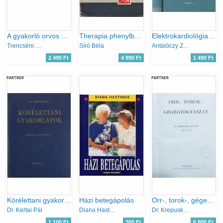
A gyakorló orvos enciklopédiája I-IV.
Therapia phenylbutazon-tartalmú készítményekkel
Elektrokardiológia az orvosi gyakorlatban
Trencséni Tibor szerk.
Síró Béla
Antalóczy Zoltán
2 490 Ft
4 990 Ft
1 490 Ft
PARTNER
PARTNER
Kórélettani gyakorlatok (Egyetemi segédtankönyv)
Házi betegápolás
Orr-, torok-, gégegyógyászat
Dr. Kertai Pál
Diana Hastings
Dr. Krepuska István
1 100 Ft
300 Ft
6 800 Ft