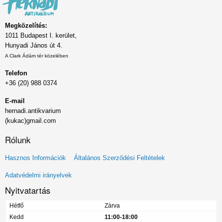
Megközelítés:
1011 Budapest I. kerület,
Hunyadi János út 4.
A Clark Ádám tér közelében
Telefon
+36 (20) 988 0374
E-mail
hernadi.antikvarium
(kukac)gmail.com
Rólunk
Lábléc
Hasznos Információk
Általános Szerződési Feltételek
menü
Adatvédelmi irányelvek
Nyitvatartás
Hétfő
Zárva
Kedd
11:00-18:00