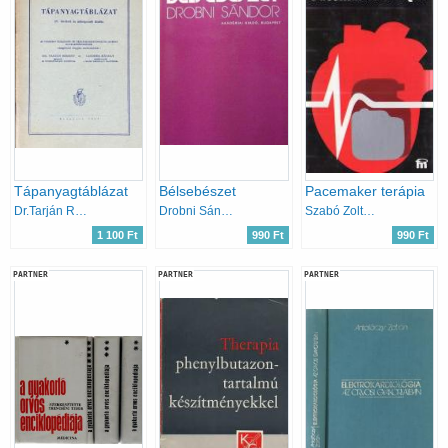
Tápanyagtáblázat
Bélsebészet
Pacemaker terápia
Dr.Tarján R.-Dr.Linner K.
Drobni Sándor
Szabó Zoltán Solti Ferenc
1 100 Ft
990 Ft
990 Ft
PARTNER
PARTNER
PARTNER