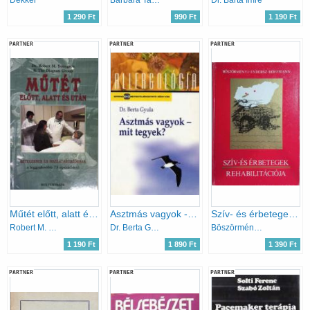
1 290 Ft
990 Ft
1 190 Ft
PARTNER
PARTNER
PARTNER
Műtét előtt, alatt és után
Asztmás vagyok - mit tegyek?
Szív- és érbetegek rehabilitációja
Robert M. Dr.- Youngson
Dr. Berta Gyula
Böszörményi-Endersz-Hoffmann
1 190 Ft
1 890 Ft
1 390 Ft
PARTNER
PARTNER
PARTNER