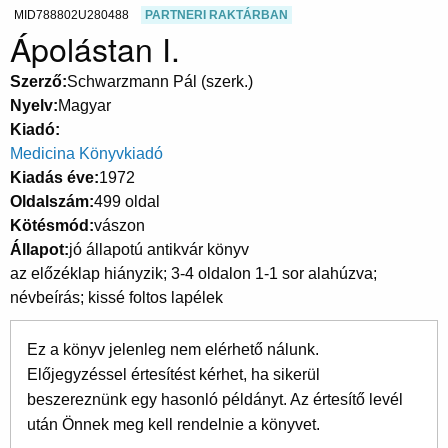
MID788802U280488
PARTNERI RAKTÁRBAN
Ápolástan I.
Szerző
Schwarzmann Pál (szerk.)
Nyelv
Magyar
Kiadó
Medicina Könyvkiadó
Kiadás éve
1972
Oldalszám
499 oldal
Kötésmód
vászon
Állapot
jó állapotú antikvár könyv
az előzéklap hiányzik; 3-4 oldalon 1-1 sor alahúzva;
névbeírás; kissé foltos lapélek
Ez a könyv jelenleg nem elérhető nálunk.
Előjegyzéssel értesítést kérhet, ha sikerül
beszereznünk egy hasonló példányt. Az értesítő levél
után Önnek meg kell rendelnie a könyvet.