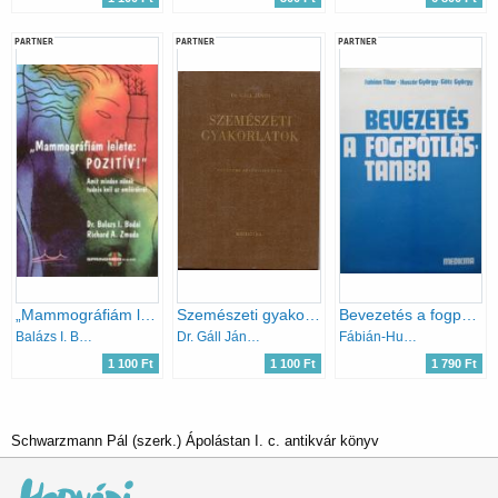
PARTNER
PARTNER
PARTNER
„Mammográfiám lelete: pozitív!” - Amit minden nőnek tudnia kell az emlőrákról
Szemészeti gyakorlatok
Bevezetés a fogpótlástanba
Balázs I. Bodai · Richard A. Zmuda
Dr. Gáll János
Fábián-Huszár-Götz
1 100 Ft
1 100 Ft
1 790 Ft
Schwarzmann Pál (szerk.) Ápolástan I. c. antikvár könyv