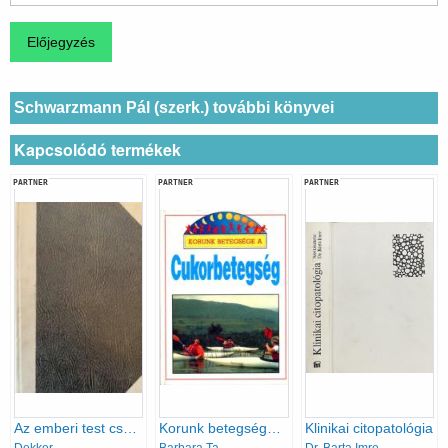
Schwarzmann Pál (szerk.) további könyvei
Kapcsolódó termékek
PARTNER
PARTNER
PARTNER
Az emberi test csodái
Korunk betegsége a cukorbetegség
Klinikai citopatológia
Dekker
Barbara Taylor
Dr. Barta Imre