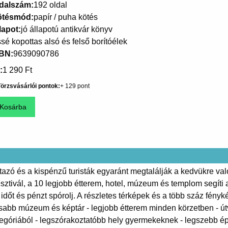
dalszám
192 oldal
ötésmód
papír / puha kötés
lapot
jó állapotú antikvár könyv
ssé kopottas alsó és felső borítóélek
SBN
9639090786
1 290 Ft
örzsvásárlói pontok
129
azó és a kispénzű turisták egyaránt megtalálják a kedvükre való
sztivál, a 10 legjobb étterem, hotel, múzeum és templom segíti 
 időt és pénzt spórolj. A részletes térképek és a több száz fén
tosabb múzeum és képtár - legjobb étterem minden körzetben - út
tegóriából - legszórakoztatóbb hely gyermekeknek - legszebb épü