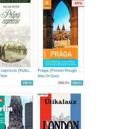
40%
Prágai capriccio (Kulturális útikalauz)
Prága (Pocket Rough Guides) (kivehető térképpel)
Péter
Marc Di Duca
990 Ft
740 Ft
594 Ft
PARTNER