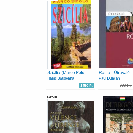
Szicília (Marco Polo)
Róma - Útravaló
Hams Bausenhardt
Paul Duncan
990 Ft
1 590 Ft
PARTNER