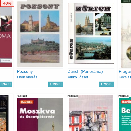
40%
Pozsony
Zürich (Panoráma)
Firon András
Vinkó József
Kocsis 
594 Ft
1 790 Ft
1 790 Ft
PARTNER
PARTNER
PARTNER