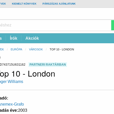
YVEK
KIEMELT KÖNYVEK
PÁRSZÁZAS AJÁNLATUNK
s
Írók
Akciók
VEK
EURÓPA
VÁROSOK
CURRENT:
TOP 10 - LONDON
N
D743715U631162
PARTNERI RAKTÁRBAN
op 10 - London
ger Williams
adó
nemex-Grafo
adás éve
2003