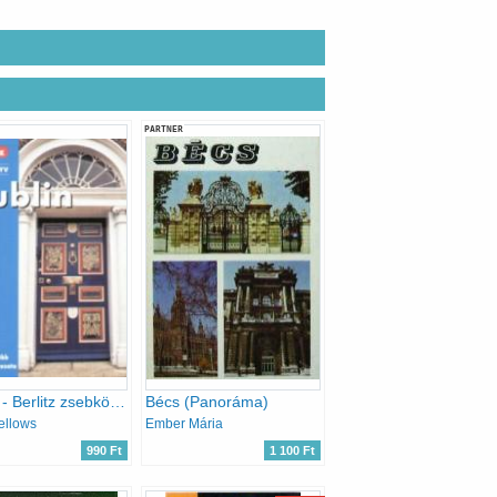
PARTNER
Dublin - Berlitz zsebkönyv
Bécs (Panoráma)
Fellows
Ember Mária
990 Ft
1 100 Ft