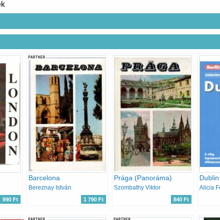
ek
PARTNER
Barcelona
Prága (Panoráma)
Bereznay István
Szombathy Viktor
Alicia 
990 Ft
1 790 Ft
840 Ft
PARTNER
PARTNER