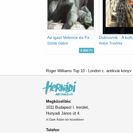
Az igazi Velence és Firenze közelről
Szinte Gábor
Antun Travirka
6 800 Ft
Roger Williams Top 10 - London c. antikvár könyv
Megközelítés:
1011 Budapest I. kerület,
Hunyadi János út 4.
A Clark Ádám tér közelében
Telefon