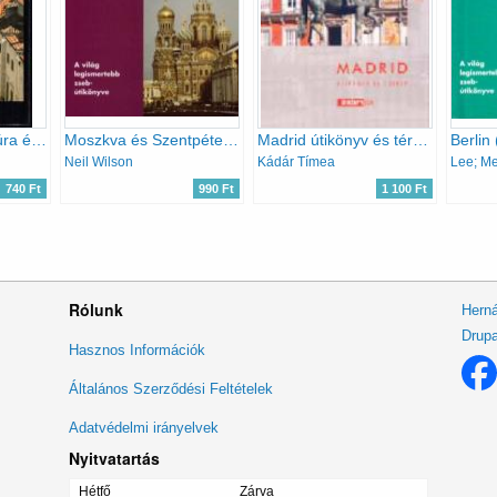
Dubrovnik - A kultúra és a művészet városa
Moszkva és Szentpétervár (Berlitz)
Madrid útikönyv és térkép (2004-2005)
Berlin 
Neil Wilson
Kádár Tímea
740 Ft
990 Ft
1 100 Ft
Rólunk
Herná
Drupa
Lábléc
Hasznos Információk
menü
Általános Szerződési Feltételek
Adatvédelmi irányelvek
Nyitvatartás
Hétfő
Zárva