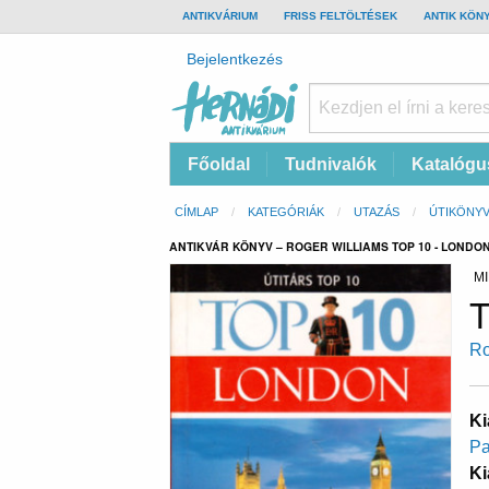
TOP
ANTIKVÁRIUM
FRISS FELTÖLTÉSEK
ANTIK KÖN
BAR
Felhasználói
Bejelentkezés
fiók
menüje
Hernádi
Fő
Főoldal
Tudnivalók
Katalógu
Antikvárium
navigáció
Online
Morzsa
CÍMLAP
KATEGÓRIÁK
UTAZÁS
ÚTIKÖNY
antikvárium
ANTIKVÁR KÖNYV – ROGER WILLIAMS TOP 10 - LONDO
MI
T
Ro
Ki
Pa
Ki