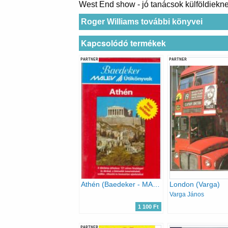
West End show - jó tanácsok külföldiekn
Roger Williams további könyvei
Kapcsolódó termékek
PARTNER
PARTNER
Athén (Baedeker - MALÉV Útikönyvek)
London (Varga)
Varga János
1 100 Ft
PARTNER