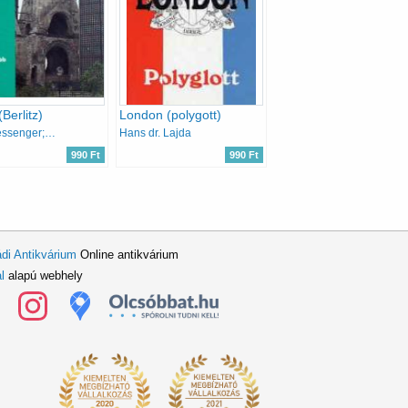
(Berlitz)
London (polygott)
Lee; Messenger; Altman
Hans dr. Lajda
990 Ft
990 Ft
di Antikvárium
Online antikvárium
l
alapú webhely