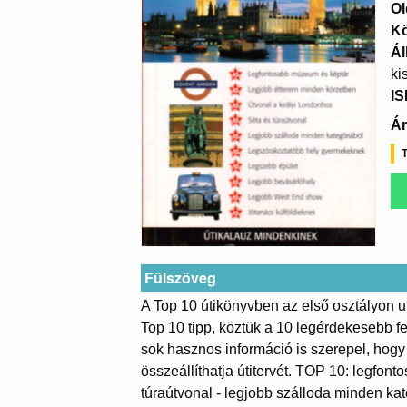
Ol
K
Ál
ki
I
Ár
T
Fülszöveg
A Top 10 útikönyvben az első osztályon ut
Top 10 tipp, köztük a 10 legérdekesebb fe
sok hasznos információ is szerepel, hogy
összeállíthatja útitervét. TOP 10: legfon
túraútvonal - legjobb szálloda minden ka