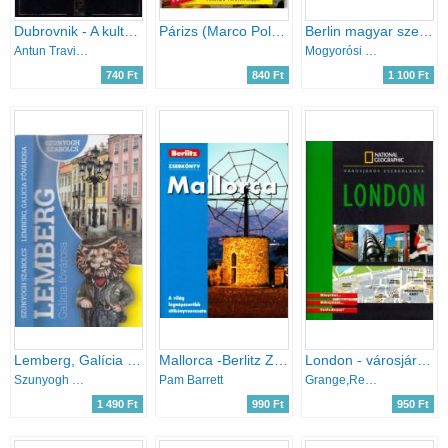
Dubrovnik - A kultúra és a művészet városa
Párizs (Marco Polo) - Plussz:Várostérképpel
Berlin magyar szemmel
Antun Travirka
Mogyorósi Géza
740 Ft
840 Ft
1 100 Ft
Lemberg, Galícia fővárosa
Mallorca -Berlitz Zsebkönyv
London - városjárók zsebkalauza
Szunyogh Szabolcs
Pam Barrett
Grange,Renard-Carraud,Nowakowski...
1 490 Ft
990 Ft
950 Ft