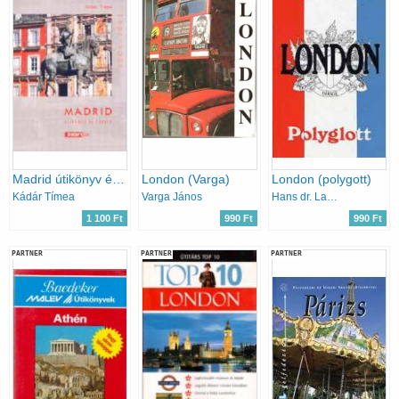
Madrid útikönyv és térkép (2004-2005)
London (Varga)
London (polygott)
Kádár Tímea
Varga János
Hans dr. Lajda
1 100 Ft
990 Ft
990 Ft
PARTNER
PARTNER
PARTNER