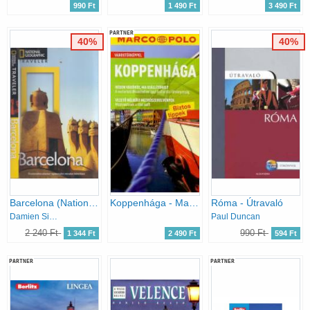
990 Ft
1 490 Ft
3 490 Ft
PARTNER
40%
40%
Barcelona (National Geographic Traveler) (magyar nyelvű)
Koppenhága - Marco Polo
Róma - Útravaló
Damien Simonis
Paul Duncan
2 240 Ft
990 Ft
1 344 Ft
2 490 Ft
594 Ft
PARTNER
PARTNER