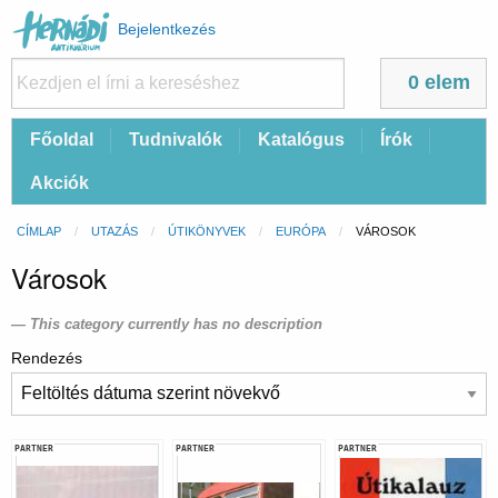
Felhasználói
Bejelentkezés
fiók
menüje
0 elem
Fő
Főoldal
Tudnivalók
Katalógus
Írók
navigáció
Akciók
Morzsa
CÍMLAP
UTAZÁS
ÚTIKÖNYVEK
EURÓPA
CURRENT:
VÁROSOK
Városok
This category currently has no description
Rendezés
PARTNER
PARTNER
PARTNER