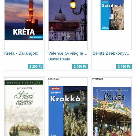
Kréta - Barangoló
Velence (A világ legszebb helyei)
Berlitz Zsebkönyv - Szicília
Danilo Reato
2 290 Ft
1 490 Ft
2 490 Ft
PARTNER
PARTNER