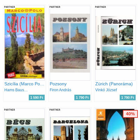
PARTNER
PARTNER
PARTNER
Szicília (Marco Polo)
Pozsony
Zürich (Panoráma)
Hams Bausenhardt
Firon András
Vinkó József
1 590 Ft
1 790 Ft
1 790 Ft
PARTNER
PARTNER
40%