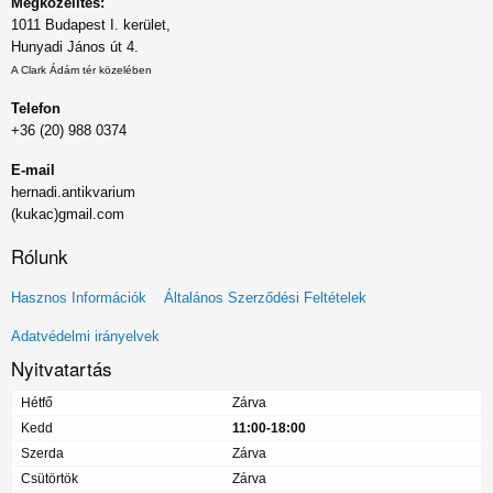
Megközelítés:
1011 Budapest I. kerület,
Hunyadi János út 4.
A Clark Ádám tér közelében
Telefon
+36 (20) 988 0374
E-mail
hernadi.antikvarium
(kukac)gmail.com
Rólunk
Lábléc
Hasznos Információk
Általános Szerződési Feltételek
menü
Adatvédelmi irányelvek
Nyitvatartás
Hétfő
Zárva
Kedd
11:00-18:00
Szerda
Zárva
Csütörtök
Zárva