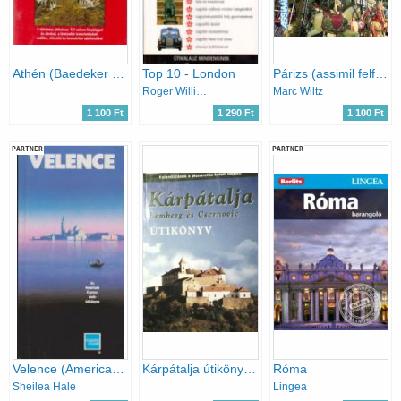
Athén (Baedeker - MALÉV Útikönyvek)
Top 10 - London
Párizs (assimil felfedezés)
Roger Williams
Marc Wiltz
1 100 Ft
1 290 Ft
1 100 Ft
PARTNER
PARTNER
Velence (American Express zsebútikönyv)
Kárpátalja útikönyv - Lemberg és Csernovic
Róma
Sheilea Hale
Lingea