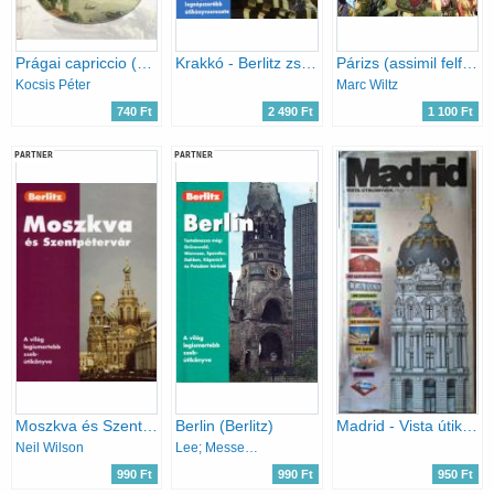
Prágai capriccio (Kulturális útikalauz)
Krakkó - Berlitz zsebkönyv
Párizs (assimil felfedezés)
Kocsis Péter
Marc Wiltz
740 Ft
2 490 Ft
1 100 Ft
PARTNER
PARTNER
Moszkva és Szentpétervár (Berlitz)
Berlin (Berlitz)
Madrid - Vista útikönyvek
Neil Wilson
Lee; Messenger; Altman
990 Ft
990 Ft
950 Ft