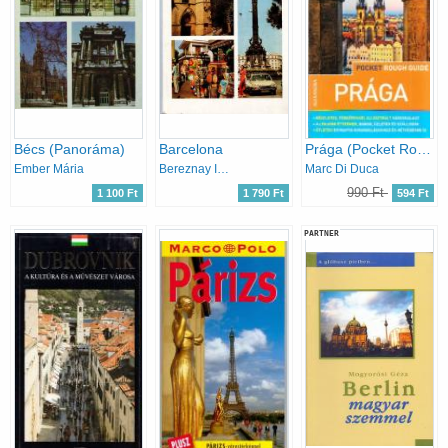
Bécs (Panoráma)
Barcelona
Prága (Pocket Rough Guides) (kivehető térképpel)
Ember Mária
Bereznay István
Marc Di Duca
990 Ft
1 100 Ft
1 790 Ft
594 Ft
PARTNER