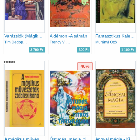
Varázslók (Mágikus történelmi utazás)
A démon -A sámán
Fantasztikus Kalendárium 1992 - Ufók, Fekete mágia, asztrológia
Tim Dedopulos
Frency V. Wizard
Murányi Ottó
3 790 Ft
300 Ft
1 100 Ft
PARTNER
40%
A mágikus művészetek zseblexikona (Az ókortól a 19. századig)
Őstudás, mágia, titkos társaságok
Angyal mágia - Kipróbált technikák, kreatív, hatékony módszerek