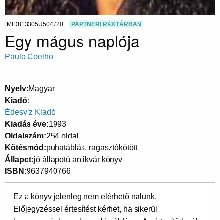
MID813305U504720
PARTNERI RAKTÁRBAN
Egy mágus naplója
Paulo Coelho
Nyelv
Magyar
Kiadó
Édesvíz Kiadó
Kiadás éve
1993
Oldalszám
254 oldal
Kötésmód
puhatáblás, ragasztókötött
Állapot
jó állapotú antikvár könyv
ISBN
9637940766
Ez a könyv jelenleg nem elérhető nálunk.
Előjegyzéssel értesítést kérhet, ha sikerül