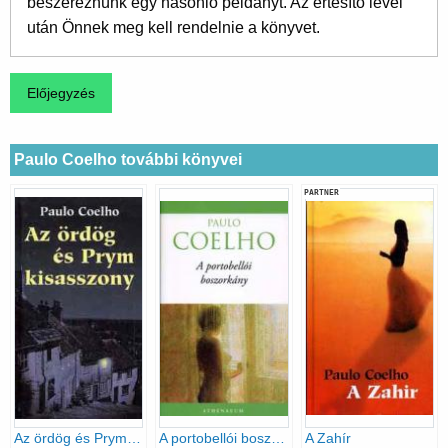
beszereznünk egy hasonló példányt. Az értesítő levél
után Önnek meg kell rendelnie a könyvet.
Paulo Coelho további könyvei
PARTNER
Az ördög és Prym kisasszony
A portobellói boszorkány
A Zahír