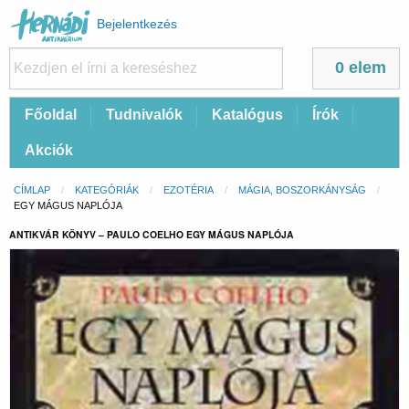
Felhasználói
Bejelentkezés
fiók
menüje
0 elem
Fő
Főoldal
Tudnivalók
Katalógus
Írók
navigáció
Akciók
Morzsa
CÍMLAP
KATEGÓRIÁK
EZOTÉRIA
MÁGIA, BOSZORKÁNYSÁG
CURRENT:
EGY MÁGUS NAPLÓJA
ANTIKVÁR KÖNYV – PAULO COELHO EGY MÁGUS NAPLÓJA