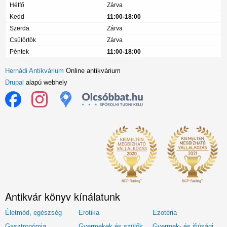
Hétfő
Zárva
Kedd
11:00-18:00
Szerda
Zárva
Csütörtök
Zárva
Péntek
11:00-18:00
Hernádi Antikvárium
Online antikvárium
Drupal
alapú webhely
Antikvár könyv kínálatunk
Életmód, egészség
Erotika
Ezotéria
Gasztronómia
Gyermekek és szülők
Gyermek- és ifjúsági