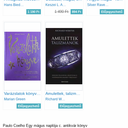
Hans Biedermann
Keszei L. András Szabó Péter
Silver RavenWolf
1 490 Ft
1 190 Ft
894 Ft
Előjegyezhető
Varázslatok könyve II.
Amulettek, talizmánok - Hogyan válasszunk, készítsünk és használjunk mágikus tárgyakat?
Marian Green
Richard Webster
Előjegyezhető
Előjegyezhető
Paulo Coelho Egy mágus naplója c. antikvár könyv