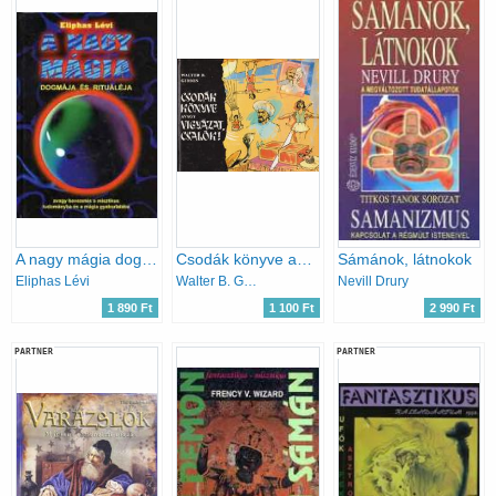
A nagy mágia dogmája és rituáléja
Csodák könyve avagy vigyázat, csalók!
Sámánok, látnokok
Eliphas Lévi
Walter B. Gibson
Nevill Drury
1 890 Ft
1 100 Ft
2 990 Ft
PARTNER
PARTNER