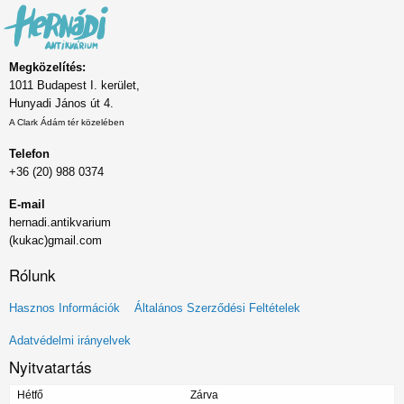
Megközelítés:
1011 Budapest I. kerület,
Hunyadi János út 4.
A Clark Ádám tér közelében
Telefon
+36 (20) 988 0374
E-mail
hernadi.antikvarium
(kukac)gmail.com
Rólunk
Lábléc
Hasznos Információk
Általános Szerződési Feltételek
menü
Adatvédelmi irányelvek
Nyitvatartás
Hétfő
Zárva