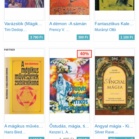
Varázslók (Mágikus történelmi utazás)
A démon -A sámán
Fantasztikus Kalendárium 1992 - Ufók, Fekete mágia, asztrológia
Tim Dedopulos
Frency V. Wizard
Murányi Ottó
3 790 Ft
300 Ft
1 100 Ft
PARTNER
40%
A mágikus művészetek zseblexikona (Az ókortól a 19. századig)
Őstudás, mágia, titkos társaságok
Angyal mágia - Kipróbált technikák, kreatív, hatékony módszerek
Hans Biedermann
Keszei L. András Szabó Péter
Silver RavenWolf