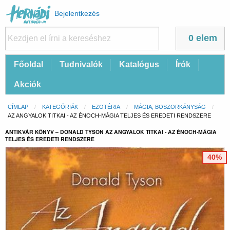
Felhasználói
Bejelentkezés
fiók
menüje
0 elem
Fő
Főoldal
Tudnivalók
Katalógus
Írók
navigáció
Akciók
Morzsa
CÍMLAP
KATEGÓRIÁK
EZOTÉRIA
MÁGIA, BOSZORKÁNYSÁG
CURRENT:
AZ ANGYALOK TITKAI - AZ ÉNOCH-MÁGIA TELJES ÉS EREDETI RENDSZERE
ANTIKVÁR KÖNYV – DONALD TYSON AZ ANGYALOK TITKAI - AZ ÉNOCH-MÁGIA
TELJES ÉS EREDETI RENDSZERE
40%