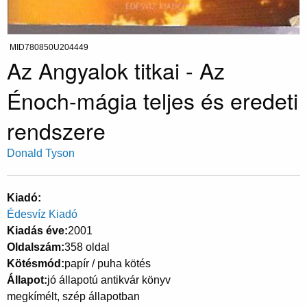
MID780850U204449
Az Angyalok titkai - Az
Énoch-mágia teljes és eredeti
rendszere
Donald Tyson
Kiadó
Édesvíz Kiadó
Kiadás éve
2001
Oldalszám
358 oldal
Kötésmód
papír / puha kötés
Állapot
jó állapotú antikvár könyv
megkímélt, szép állapotban