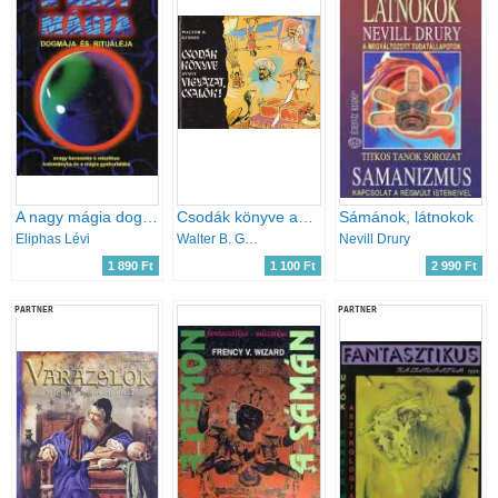
A nagy mágia dogmája és rituáléja
Csodák könyve avagy vigyázat, csalók!
Sámánok, látnokok
Eliphas Lévi
Walter B. Gibson
Nevill Drury
1 890 Ft
1 100 Ft
2 990 Ft
PARTNER
PARTNER