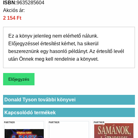
ISBN
9635285604
Akciós ár:
2 154 Ft
Ez a könyv jelenleg nem elérhető nálunk.
Előjegyzéssel értesítést kérhet, ha sikerül
beszereznünk egy hasonló példányt. Az értesítő levél
után Önnek meg kell rendelnie a könyvet.
Donald Tyson további könyvei
Kapcsolódó termékek
PARTNER
PARTNER
PARTNER