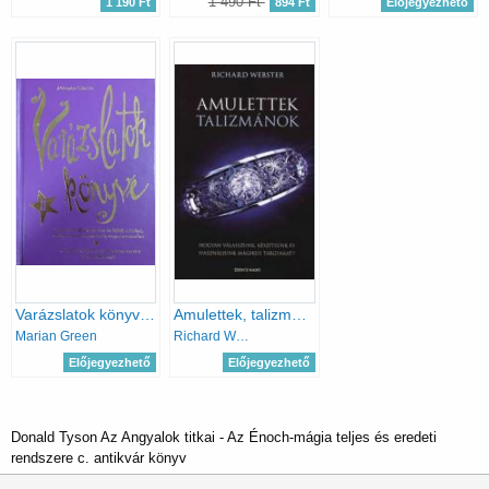
1 490 Ft
1 190 Ft
894 Ft
Előjegyezhető
Varázslatok könyve II.
Amulettek, talizmánok - Hogyan válasszunk, készítsünk és használjunk mágikus tárgyakat?
Marian Green
Richard Webster
Előjegyezhető
Előjegyezhető
Donald Tyson Az Angyalok titkai - Az Énoch-mágia teljes és eredeti
rendszere c. antikvár könyv