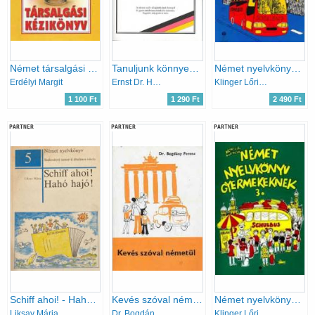
Német társalgási kézikönyv
Tanuljunk könnyen gyorsan németül!
Német nyelvkönyv gyermekeknek 4.
Erdélyi Margit
Ernst Dr. Häckel
Klinger Lőrincné
1 100 Ft
1 290 Ft
2 490 Ft
PARTNER
PARTNER
PARTNER
Schiff ahoi! - Hahó, hajó!
Kevés szóval németül
Német nyelvkönyv gyermekeknek 3.
Liksay Mária
Dr. Bogdány Ferenc
Klinger Lőrincné