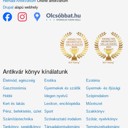
Hernádi Antikvárium
Online antikvárium
Drupal
alapú webhely
Antikvár könyv kínálatunk
Életmód, egészség
Erotika
Ezotéria
Gasztronómia
Gyermekek és szülők
Gyermek- és ifjúsági
Hobbi
Idegen nyelvű
Szépirodalom
Kert és lakás
Lexikon, enciklopédia
Művészet
Pénz, befektetés, üzlet
Sport
Szakkönyv
Számítástechnika
Szórakoztató irodalom
Szótár, nyelvkönyv
Tankönyv, segédkönyv
Társadalomtudomány
Természettudomány