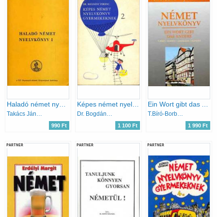
Haladó német nyelvkönyv I.
Képes német nyelvkönyv gyermekeknek 2.
Ein Wort gibt das Andere (Német nyelvkönyv III.)
Takács Jánosné-Hofmann László
Dr. Bogdány Ferenc
T.Bíró-Borbély-Csizmadia-Hatvani
990 Ft
1 100 Ft
1 990 Ft
PARTNER
PARTNER
PARTNER