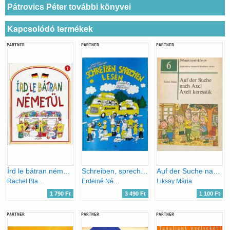
Pátrovics Péter további könyvei
Kapcsolódó termékek
PARTNER
PARTNER
PARTNER
Írd le bátran németül 1.
Schreiben, sprechen, lesen (Schulbus)
Auf der Suche nach Axel - Axelt keressük
Rachel Bladon
Erdeiné Négele Erzsébet
Liksay Mária
1 790 Ft
3 490 Ft
1 100 Ft
PARTNER
PARTNER
PARTNER