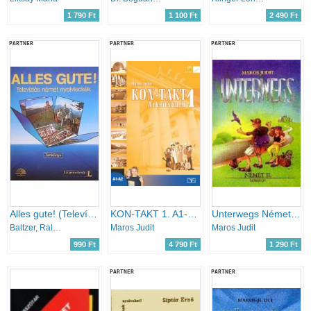
1 790 Ft
1 100 Ft
2 490 Ft
PARTNER
PARTNER
PARTNER
Alles gute! (Televíziós német nyelvleckék)
KON-TAKT 1. A1-A2 - Arbeitsbuch
Unterwegs Német II. tankönyv - NT-56326/II
Baltzer, Ralf A.-Strauss, Dieter
Maros Judit
Maros Judit
990 Ft
4 790 Ft
1 290 Ft
PARTNER
PARTNER