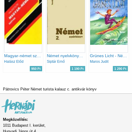
Magyar-német szótár (Kisszótár sorozat)
Német nyelvkönyv 2.
Grünes Licht - Német III. tankönyv - 56326/III
Halász Előd
Siptár Ernő
Maros Judit
950 Ft
1 190 Ft
1 290 Ft
Pátrovics Péter Német turista kalauz c. antikvár könyv
Megközelítés:
1011 Budapest I. kerület,
Hunyadi János út 4.