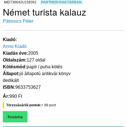
MID736642U158391
PARTNERI RAKTÁRBAN
Német turista kalauz
Pátrovics Péter
Kiadó
Anno Kiadó
Kiadás éve
2005
Oldalszám
127 oldal
Kötésmód
papír / puha kötés
Állapot
jó állapotú antikvár könyv
dedikált
ISBN
9633753627
Ár
990 Ft
Törzsvásárlói pontok
99