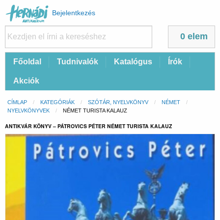
Felhasználói
Bejelentkezés
fiók
menüje
0 elem
Fő
Főoldal
Tudnivalók
Katalógus
Írók
navigáció
Akciók
Morzsa
CÍMLAP
KATEGÓRIÁK
SZÓTÁR, NYELVKÖNYV
NÉMET
NYELVKÖNYVEK
CURRENT:
NÉMET TURISTA KALAUZ
ANTIKVÁR KÖNYV – PÁTROVICS PÉTER NÉMET TURISTA KALAUZ