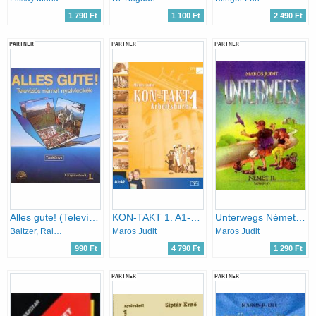
1 790 Ft
1 100 Ft
2 490 Ft
PARTNER
PARTNER
PARTNER
Alles gute! (Televíziós német nyelvleckék)
KON-TAKT 1. A1-A2 - Arbeitsbuch
Unterwegs Német II. tankönyv - NT-56326/II
Baltzer, Ralf A.-Strauss, Dieter
Maros Judit
Maros Judit
990 Ft
4 790 Ft
1 290 Ft
PARTNER
PARTNER