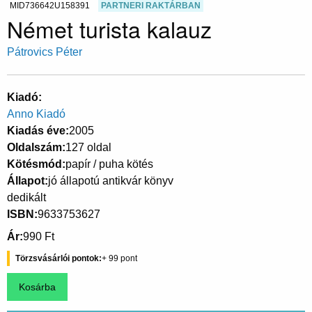
MID736642U158391
PARTNERI RAKTÁRBAN
Német turista kalauz
Pátrovics Péter
Kiadó
Anno Kiadó
Kiadás éve
2005
Oldalszám
127 oldal
Kötésmód
papír / puha kötés
Állapot
jó állapotú antikvár könyv
dedikált
ISBN
9633753627
Ár
990 Ft
Törzsvásárlói pontok
99