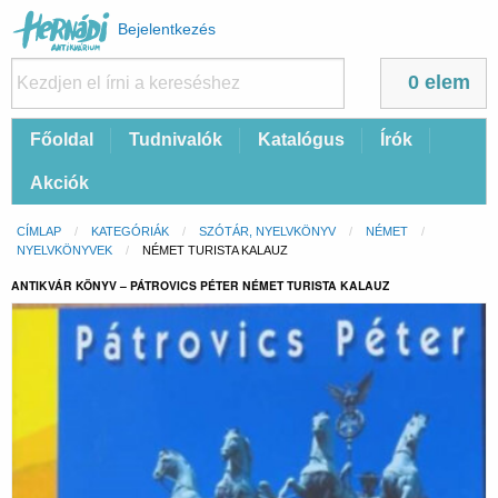
Felhasználói
Bejelentkezés
fiók
menüje
0 elem
Fő
Főoldal
Tudnivalók
Katalógus
Írók
navigáció
Akciók
Morzsa
CÍMLAP
KATEGÓRIÁK
SZÓTÁR, NYELVKÖNYV
NÉMET
NYELVKÖNYVEK
CURRENT:
NÉMET TURISTA KALAUZ
ANTIKVÁR KÖNYV – PÁTROVICS PÉTER NÉMET TURISTA KALAUZ