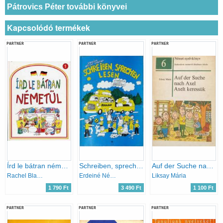
Pátrovics Péter további könyvei
Kapcsolódó termékek
PARTNER
PARTNER
PARTNER
Írd le bátran németül 1.
Schreiben, sprechen, lesen (Schulbus)
Auf der Suche nach Axel - Axelt keressük
Rachel Bladon
Erdeiné Négele Erzsébet
Liksay Mária
1 790 Ft
3 490 Ft
1 100 Ft
PARTNER
PARTNER
PARTNER