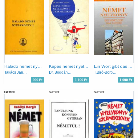
Haladó német nyelvkönyv I.
Képes német nyelvkönyv gyermekeknek 2.
Ein Wort gibt das Andere (Német nyelvkönyv III.)
Takács Jánosné-Hofmann László
Dr. Bogdány Ferenc
T.Bíró-Borbély-Csizmadia-Hatvani
990 Ft
1 100 Ft
1 990 Ft
PARTNER
PARTNER
PARTNER