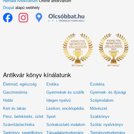
Hernádi Antikvárium
Online antikvárium
Drupal
alapú webhely
Antikvár könyv kínálatunk
Életmód, egészség
Erotika
Ezotéria
Gasztronómia
Gyermekek és szülők
Gyermek- és ifjúsági
Hobbi
Idegen nyelvű
Szépirodalom
Kert és lakás
Lexikon, enciklopédia
Művészet
Pénz, befektetés, üzlet
Sport
Szakkönyv
Számítástechnika
Szórakoztató irodalom
Szótár, nyelvkönyv
Tankönyv, segédkönyv
Társadalomtudomány
Természettudomány