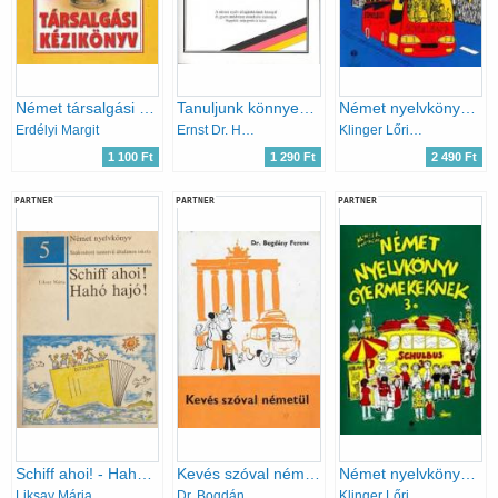
Német társalgási kézikönyv
Tanuljunk könnyen gyorsan németül!
Német nyelvkönyv gyermekeknek 4.
Erdélyi Margit
Ernst Dr. Häckel
Klinger Lőrincné
1 100 Ft
1 290 Ft
2 490 Ft
PARTNER
PARTNER
PARTNER
Schiff ahoi! - Hahó, hajó!
Kevés szóval németül
Német nyelvkönyv gyermekeknek 3.
Liksay Mária
Dr. Bogdány Ferenc
Klinger Lőrincné