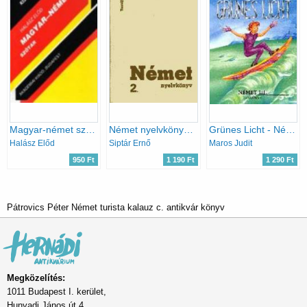
Magyar-német szótár (Kisszótár sorozat)
Német nyelvkönyv 2.
Grünes Licht - Német III. tankönyv - 56326/III
Halász Előd
Siptár Ernő
Maros Judit
950 Ft
1 190 Ft
1 290 Ft
Pátrovics Péter Német turista kalauz c. antikvár könyv
Megközelítés:
1011 Budapest I. kerület,
Hunyadi János út 4.