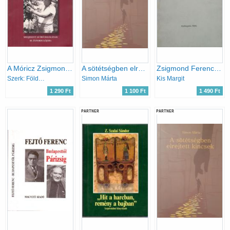
A Móricz Zsigmond Társaság emlékkönyve(1992-2002)Megjelent az író halálának 60. évfordulójára
A sötétségben elrejtett kincsek
Zsigmond Ferencre emlékezem
Szerk: Földesdy Gabriella- Dr. Sin Edit-Szarvas Rita
Simon Márta
Kis Margit
1 290 Ft
1 100 Ft
1 490 Ft
PARTNER
PARTNER