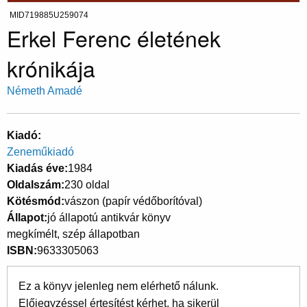
MID719885U259074
Erkel Ferenc életének
krónikája
Németh Amadé
Kiadó
Zeneműkiadó
Kiadás éve
1984
Oldalszám
230 oldal
Kötésmód
vászon (papír védőborítóval)
Állapot
jó állapotú antikvár könyv
megkímélt, szép állapotban
ISBN
9633305063
Ez a könyv jelenleg nem elérhető nálunk.
Előjegyzéssel értesítést kérhet, ha sikerül