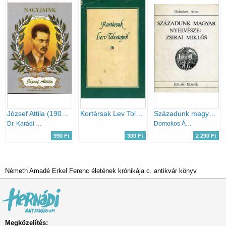
József Attila (1905-1937) Nagyjaink
Kortársak Lev Tolsztojról
Századunk magyar nyelvésze: Zsirai Miklós (1892-1955)
Dr. Karádi Zsolt
Domokos Áron
990 Ft
300 Ft
2 290 Ft
Németh Amadé Erkel Ferenc életének krónikája c. antikvár könyv
Megközelítés: