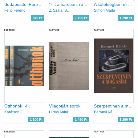
Budapesttől Párizsig - Emlékeim
"Hit a harcban, remény a bajban" (pályakép Tamási Áronról)
A sötétségben elrejtett kincsek
Fejtő Ferenc
Z. Szalai Sándor
Simon Márta
840 Ft
1 100 Ft
1 290 Ft
PARTNER
PARTNER
PARTNER
Otthonok I-II.
Világotjárt sorok
Szerpentinen a magasba
Karátson Endre
Hidas Antal
Baranyi Károly
1 100 Ft
1 490 Ft
1 290 Ft
PARTNER
PARTNER