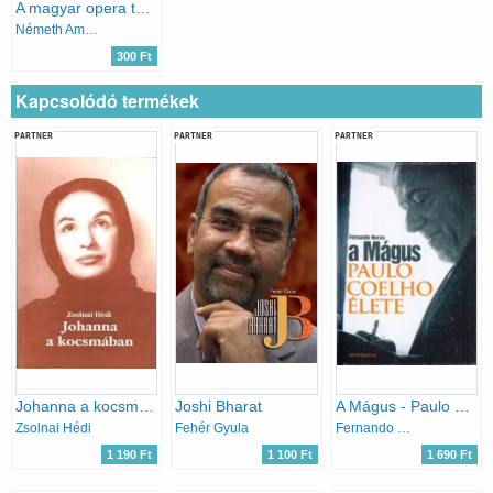
A magyar opera története
Németh Amadé
300 Ft
Kapcsolódó termékek
PARTNER
PARTNER
PARTNER
Johanna a kocsmában
Joshi Bharat
A Mágus - Paulo Coelho élete
Zsolnai Hédi
Fehér Gyula
Fernando Morais
1 190 Ft
1 100 Ft
1 690 Ft