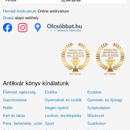
Péntek
11:00-18:00
Hernádi Antikvárium
Online antikvárium
Drupal
alapú webhely
Antikvár könyv kínálatunk
Életmód, egészség
Erotika
Ezotéria
Gasztronómia
Gyermekek és szülők
Gyermek- és ifjúsági
Hobbi
Idegen nyelvű
Szépirodalom
Kert és lakás
Lexikon, enciklopédia
Művészet
Pénz, befektetés, üzlet
Sport
Szakkönyv