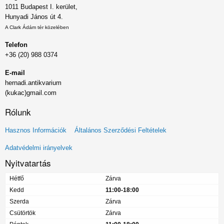
1011 Budapest I. kerület,
Hunyadi János út 4.
A Clark Ádám tér közelében
Telefon
+36 (20) 988 0374
E-mail
hernadi.antikvarium
(kukac)gmail.com
Rólunk
Lábléc
Hasznos Információk
Általános Szerződési Feltételek
menü
Adatvédelmi irányelvek
Nyitvatartás
Hétfő
Zárva
Kedd
11:00-18:00
Szerda
Zárva
Csütörtök
Zárva