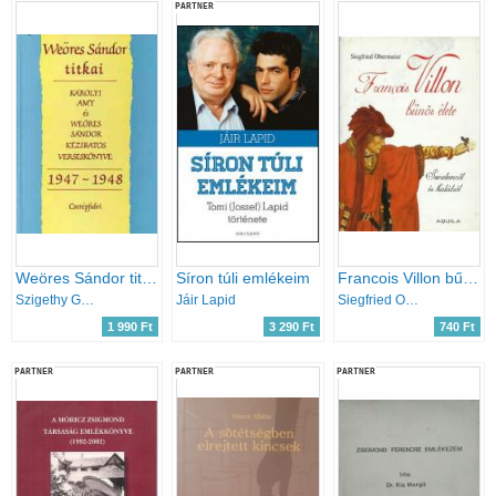
PARTNER
Weöres Sándor titkai 1947-1948 (Károlyi Amy és Weöres Sándor kéziratos verseskönyve)
Síron túli emlékeim
Francois Villon bűnös élete - Szerelemről és halálról
Szigethy Gábor (szerk.)
Jáir Lapid
Siegfried Obermeier
1 990 Ft
3 290 Ft
740 Ft
PARTNER
PARTNER
PARTNER