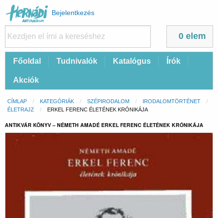
Felhasználói
Bejelentkezés
fiók
menüje
0 elem
Fő
Főoldal
Tudnivalók
Katalógus
Írók
navigáció
Akciók
Morzsa
CÍMLAP
KATEGÓRIÁK
SZÉPIRODALOM
IRODALOMTÖRTÉNET
ÉLETRAJZ
CURRENT:
ERKEL FERENC ÉLETÉNEK KRÓNIKÁJA
ANTIKVÁR KÖNYV – NÉMETH AMADÉ ERKEL FERENC ÉLETÉNEK KRÓNIKÁJA