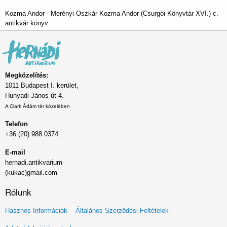
Kozma Andor - Merényi Oszkár Kozma Andor (Csurgói Könyvtár XVI.) c.
antikvár könyv
Megközelítés:
1011 Budapest I. kerület,
Hunyadi János út 4.
A Clark Ádám tér közelében
Telefon
+36 (20) 988 0374
E-mail
hernadi.antikvarium
(kukac)gmail.com
Rólunk
Lábléc
Hasznos Információk
Általános Szerződési Feltételek
menü