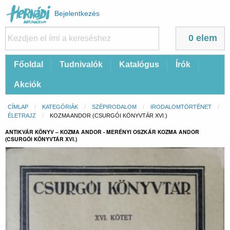
Felhasználói
Bejelentkezés
fiók
menüje
0 elem
Fő
Főoldal
Tudnivalók
Katalógus
Írók
navigáció
Akciók
Morzsa
CÍMLAP
KATEGÓRIÁK
SZÉPIRODALOM
IRODALOMTÖRTÉNET
ÉLETRAJZ
CURRENT:
KOZMA ANDOR (CSURGÓI KÖNYVTÁR XVI.)
ANTIKVÁR KÖNYV – KOZMA ANDOR - MERÉNYI OSZKÁR KOZMA ANDOR
(CSURGÓI KÖNYVTÁR XVI.)