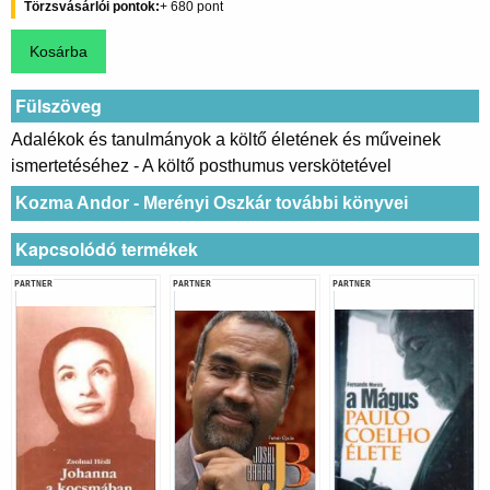
Törzsvásárlói pontok
680
Fülszöveg
Adalékok és tanulmányok a költő életének és műveinek
ismertetéséhez - A költő posthumus verskötetével
Kozma Andor - Merényi Oszkár további könyvei
Kapcsolódó termékek
PARTNER
PARTNER
PARTNER