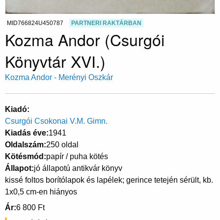
MID766824U450787
PARTNERI RAKTÁRBAN
Kozma Andor (Csurgói
Könyvtár XVI.)
Kozma Andor - Merényi Oszkár
Kiadó
Csurgói Csokonai V.M. Gimn.
Kiadás éve
1941
Oldalszám
250 oldal
Kötésmód
papír / puha kötés
Állapot
jó állapotú antikvár könyv
kissé foltos borítólapok és lapélek; gerince tetején sérült, kb.
1x0,5 cm-en hiányos
Ár
6 800 Ft