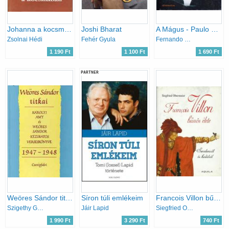
Johanna a kocsmában
Joshi Bharat
A Mágus - Paulo Coelho élete
Zsolnai Hédi
Fehér Gyula
Fernando Morais
1 190 Ft
1 100 Ft
1 690 Ft
PARTNER
Weöres Sándor titkai 1947-1948 (Károlyi Amy és Weöres Sándor kéziratos verseskönyve)
Síron túli emlékeim
Francois Villon bűnös élete - Szerelemről és halálról
Szigethy Gábor (szerk.)
Jáir Lapid
Siegfried Obermeier
1 990 Ft
3 290 Ft
740 Ft