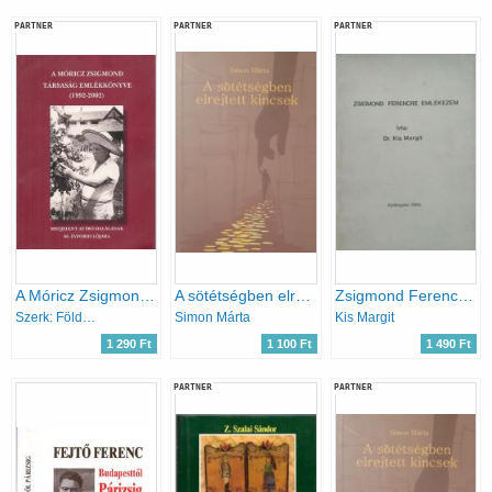
PARTNER
PARTNER
PARTNER
A Móricz Zsigmond Társaság emlékkönyve(1992-2002)Megjelent az író halálának 60. évfordulójára
A sötétségben elrejtett kincsek
Zsigmond Ferencre emlékezem
Szerk: Földesdy Gabriella- Dr. Sin Edit-Szarvas Rita
Simon Márta
Kis Margit
1 290 Ft
1 100 Ft
1 490 Ft
PARTNER
PARTNER