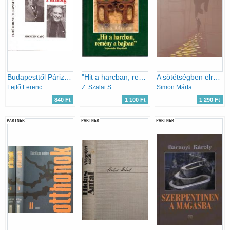
Budapesttől Párizsig - Emlékeim
"Hit a harcban, remény a bajban" (pályakép Tamási Áronról)
A sötétségben elrejtett kincsek
Fejtő Ferenc
Z. Szalai Sándor
Simon Márta
840 Ft
1 100 Ft
1 290 Ft
PARTNER
PARTNER
PARTNER