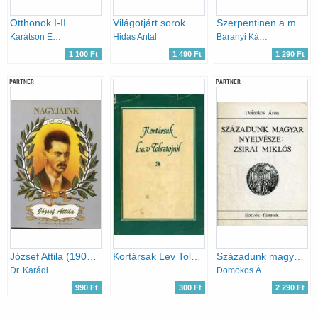
Otthonok I-II.
Világotjárt sorok
Szerpentinen a magasba
Karátson Endre
Hidas Antal
Baranyi Károly
1 100 Ft
1 490 Ft
1 290 Ft
PARTNER
PARTNER
József Attila (1905-1937) Nagyjaink
Kortársak Lev Tolsztojról
Századunk magyar nyelvésze: Zsirai Miklós (1892-1955)
Dr. Karádi Zsolt
Domokos Áron
990 Ft
300 Ft
2 290 Ft