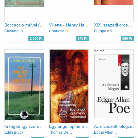
Boccaccio művei (Helikon Klasszikusok)
Villette - Henry Hastings kapitány I-II.
XIX. századi orosz elbeszélők I-II.
Giovanni Boccaccio
Charlotte Brontë
Európa Könyvkiadó
2 290 Ft
840 Ft
990 Ft
PARTNER
Ki téged így szeret
Egy angol ópiumevő vallomásai (mérleg)
Az elveszett lélegzet
Edith Bruck
Thomas De Quincey
Edgar Allan Poe