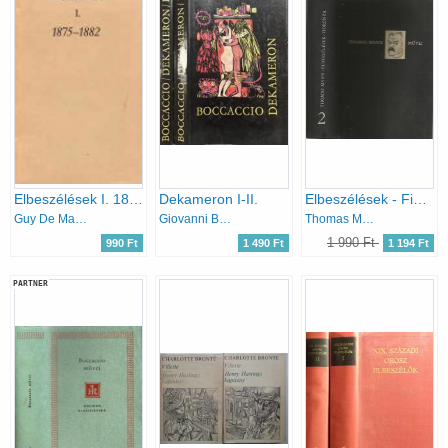
Elbeszélések I. 1875-1882
Dekameron I-II.
Elbeszélések - Fiorenza (Thomas Mann művei 2. )- számozott
Guy De Maupassant
Giovanni Boccaccio
Thomas Mann
1 990 Ft
990 Ft
1 490 Ft
1 194 Ft
PARTNER