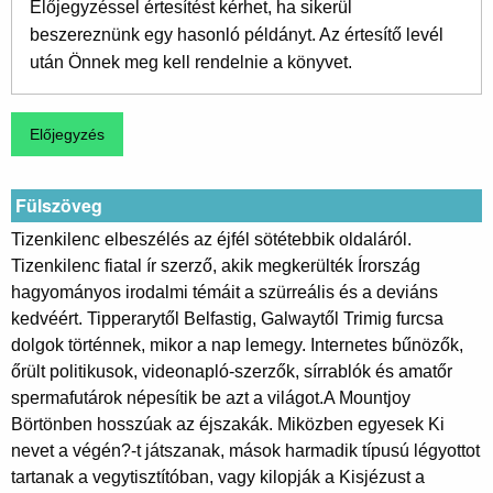
Előjegyzéssel értesítést kérhet, ha sikerül
beszereznünk egy hasonló példányt. Az értesítő levél
után Önnek meg kell rendelnie a könyvet.
Fülszöveg
Tizenkilenc elbeszélés az éjfél sötétebbik oldaláról.
Tizenkilenc fiatal ír szerző, akik megkerülték Írország
hagyományos irodalmi témáit a szürreális és a deviáns
kedvéért. Tipperarytől Belfastig, Galwaytől Trimig furcsa
dolgok történnek, mikor a nap lemegy. Internetes bűnözők,
őrült politikusok, videonapló-szerzők, sírrablók és amatőr
spermafutárok népesítik be azt a világot.A Mountjoy
Börtönben hosszúak az éjszakák. Miközben egyesek Ki
nevet a végén?-t játszanak, mások harmadik típusú légyottot
tartanak a vegytisztítóban, vagy kilopják a Kisjézust a