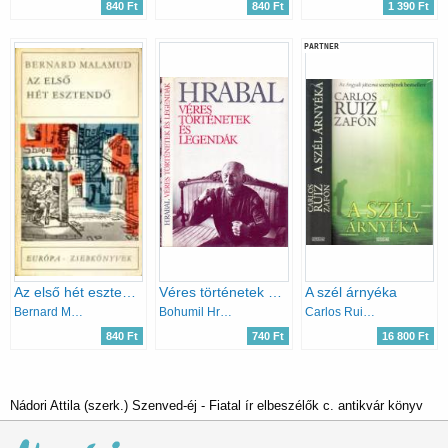
840 Ft
840 Ft
1 390 Ft
PARTNER
Az első hét esztendő
Véres történetek és legendák
A szél árnyéka
Bernard Malamud
Bohumil Hrabal
Carlos Ruiz Zafón
840 Ft
740 Ft
16 800 Ft
Nádori Attila (szerk.) Szenved-éj - Fiatal ír elbeszélők c. antikvár könyv