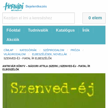
Felhasználói
Bejelentkezés
fiók
menüje
0 elem
Fő
Főoldal
Tudnivalók
Katalógus
Írók
navigáció
Akciók
Morzsa
CÍMLAP
KATEGÓRIÁK
SZÉPIRODALOM
PRÓZA
VILÁGIRODALOM
ELBESZÉLÉSEK, NOVELLÁK
CURRENT:
SZENVED-ÉJ - FIATAL ÍR ELBESZÉLŐK
ANTIKVÁR KÖNYV – NÁDORI ATTILA (SZERK.) SZENVED-ÉJ - FIATAL ÍR
ELBESZÉLŐK