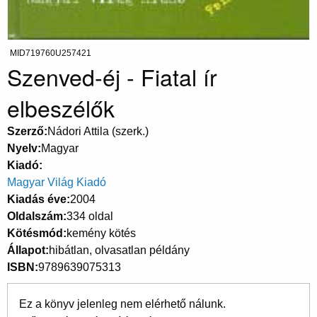
MID719760U257421
Szenved-éj - Fiatal ír
elbeszélők
Szerző
Nádori Attila (szerk.)
Nyelv
Magyar
Kiadó
Magyar Világ Kiadó
Kiadás éve
2004
Oldalszám
334 oldal
Kötésmód
kemény kötés
Állapot
hibátlan, olvasatlan példány
ISBN
9789639075313
Ez a könyv jelenleg nem elérhető nálunk.