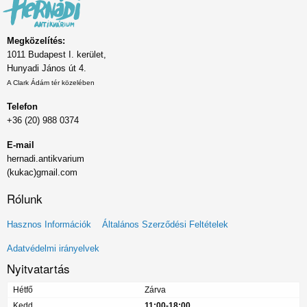
Megközelítés:
1011 Budapest I. kerület,
Hunyadi János út 4.
A Clark Ádám tér közelében
Telefon
+36 (20) 988 0374
E-mail
hernadi.antikvarium
(kukac)gmail.com
Rólunk
Lábléc
Hasznos Információk
Általános Szerződési Feltételek
menü
Adatvédelmi irányelvek
Nyitvatartás
Hétfő
Zárva
Kedd
11:00-18:00