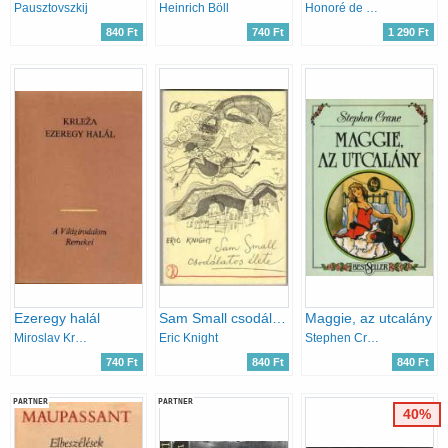
Pausztovszkij
Heinrich Böll
Honoré de Balzac
840 Ft
740 Ft
1 290 Ft
Ezeregy halál
Sam Small csodálatos élete
Maggie, az utcalány
Miroslav Krleza
Eric Knight
Stephen Crane
740 Ft
840 Ft
840 Ft
PARTNER
PARTNER
40%