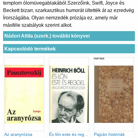
templom ólomüvegablakából.Szerzőink, Swift, Joyce és
Beckett bizarr, szarkasztikus humorát ültették át az ezredvég
Írországába. Olyan nemzedék prózája ez, amely már
másféle szabályok szerint alkot.
Nádori Attila (szerk.) további könyvei
Kapcsolódó termékek
PARTNER
Az aranyrózsa
És lőn este és reggel Válogatott elbeszélések(1947-1981)
Pajzán históriák