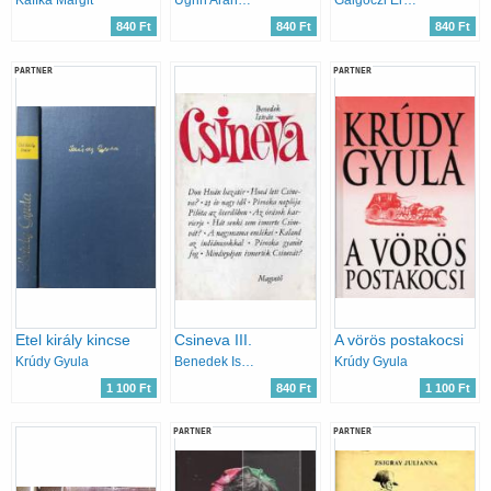
Kaffka Margit
Ugrin Aranka-Vargha Kálmán
Galgóczi Erzsébet
840 Ft
840 Ft
840 Ft
PARTNER
PARTNER
Etel király kincse
Csineva III.
A vörös postakocsi
Krúdy Gyula
Benedek István
Krúdy Gyula
1 100 Ft
840 Ft
1 100 Ft
PARTNER
PARTNER