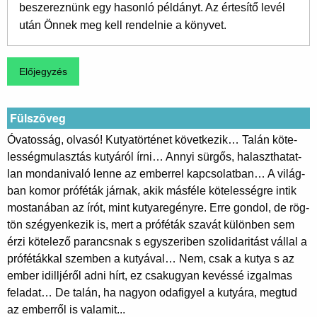
beszereznünk egy hasonló példányt. Az értesítő levél
után Önnek meg kell rendelnie a könyvet.
Fülszöveg
Óva­tos­ság, ol­va­só! Ku­tya­tör­té­net következik… Ta­lán kö­te­
les­ség­mu­lasz­tás ku­tyá­ról írni… Annyi sür­gős, ha­laszt­ha­tat­
lan mon­da­ni­va­ló len­ne az em­ber­rel kapcsolatban… A vi­lág­
ban ko­mor pró­fé­ták jár­nak, akik más­fé­le kö­te­les­ség­re in­tik
mos­ta­ná­ban az írót, mint ku­tya­re­gény­re. Er­re gon­dol, de rög­
tön szé­gyen­ke­zik is, mert a pró­fé­ták sza­vát kü­lön­ben sem
ér­zi kö­te­le­ző pa­rancsnak s egy­sze­ri­ben szo­li­da­ri­tást vál­lal a
pró­fé­ták­kal szem­ben a kutyával… Nem, csak a ku­tya s az
em­ber idill­jé­ről ad­ni hírt, ez csak­ugyan ke­vés­sé iz­gal­mas
feladat… De ta­lán, ha na­gyon oda­fi­gyel a ku­tyá­ra, meg­tud
az em­ber­ről is valamit...