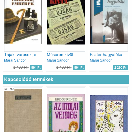
Tájak, városok, emberek
Műsoron kívül
Eszter hagyatéka és három kisregény
Márai Sándor
Márai Sándor
Márai Sándor
1 490 Ft
1 490 Ft
894 Ft
894 Ft
2 290 Ft
Kapcsolódó termékek
PARTNER