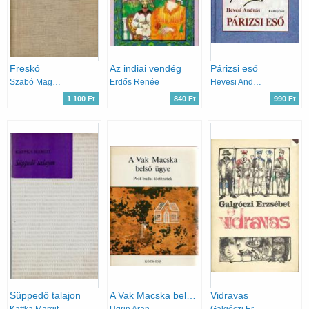
Freskó
Az indiai vendég
Párizsi eső
Szabó Magda
Erdős Renée
Hevesi András
1 100 Ft
840 Ft
990 Ft
Süppedő talajon
A Vak Macska belső ügye (Pest-budai történetek)
Vidravas