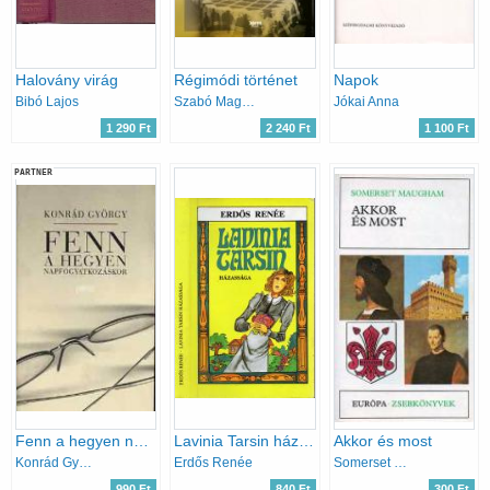
Halovány virág
Régimódi történet
Napok
Bibó Lajos
Szabó Magda
Jókai Anna
1 290 Ft
2 240 Ft
1 100 Ft
PARTNER
Fenn a hegyen napfogyatkozáskor
Lavinia Tarsin házassága
Akkor és most
Konrád György
Erdős Renée
Somerset Maugham
990 Ft
840 Ft
300 Ft