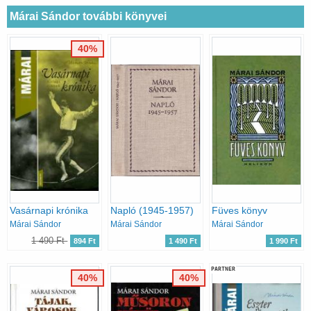
Márai Sándor további könyvei
40%
Vasárnapi krónika
Napló (1945-1957)
Füves könyv
Márai Sándor
Márai Sándor
Márai Sándor
1 490 Ft
894 Ft
1 490 Ft
1 990 Ft
PARTNER
40%
40%