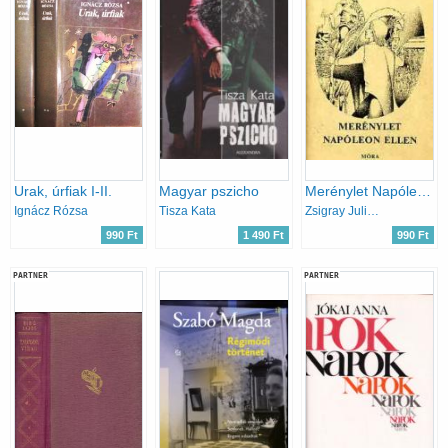
Urak, úrfiak I-II.
Magyar pszicho
Merénylet Napóleon ellen
Ignácz Rózsa
Tisza Kata
Zsigray Julianna
990 Ft
1 490 Ft
990 Ft
PARTNER
PARTNER