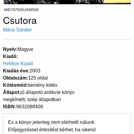
MID797935U948506
Csutora
Márai Sándor
Nyelv
Magyar
Kiadó
Helikon Kiadó
Kiadás éve
2003
Oldalszám
125 oldal
Kötésmód
kemény kötés
Állapot
jó állapotú antikvár könyv
megkímélt, szép állapotban
ISBN
9632088409
Ez a könyv jelenleg nem elérhető nálunk.
Előjegyzéssel értesítést kérhet, ha sikerül