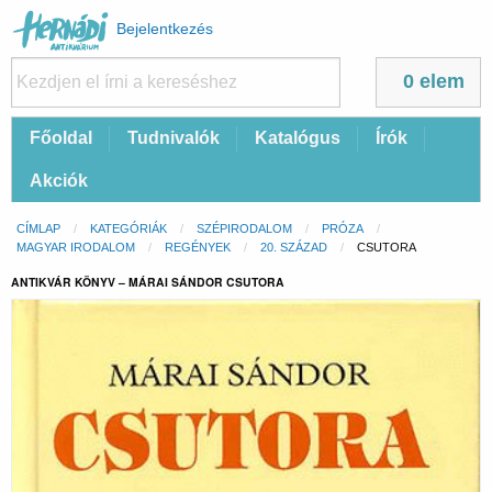
Felhasználói
Bejelentkezés
fiók
menüje
0 elem
Fő
Főoldal
Tudnivalók
Katalógus
Írók
navigáció
Akciók
Morzsa
CÍMLAP
KATEGÓRIÁK
SZÉPIRODALOM
PRÓZA
MAGYAR IRODALOM
REGÉNYEK
20. SZÁZAD
CURRENT:
CSUTORA
ANTIKVÁR KÖNYV – MÁRAI SÁNDOR CSUTORA