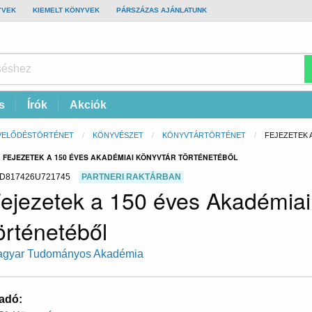
YVEK
KIEMELT KÖNYVEK
PÁRSZÁZAS AJÁNLATUNK
s
Írók
Akciók
VELŐDÉSTÖRTÉNET
KÖNYVÉSZET
KÖNYVTÁRTÖRTÉNET
CURRENT:
FEJEZETEK 
FEJEZETEK A 150 ÉVES AKADÉMIAI KÖNYVTÁR TÖRTÉNETÉBŐL
D817426U721745
PARTNERI RAKTÁRBAN
ejezetek a 150 éves Akadémiai
örténetéből
gyar Tudományos Akadémia
adó