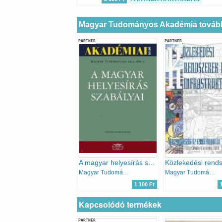
Magyar Tudományos Akadémia tovább
PARTNER
PARTNER
A magyar helyesírás szabályai
Magyar Tudományos Akadémia
Magyar Tudományos Akadémia
1 100 Ft
Kapcsolódó termékek
PARTNER