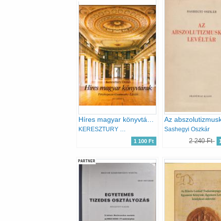
Híres magyar könyvtárak
KERESZTURY DEZSŐ
Sashegyi Oszkár
2 240 Ft
1 100 Ft
PARTNER