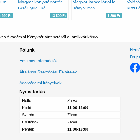
Kőrösi Csoma dokumentumok az Akadémiai Könyvtár gyüjteményeiben
Magyar könyvtártörténeti kronológia 1-3.
Magyar kancelláriai levéltár (repertórium)
Gerő Gyula - Rácz Ágnes
Bélay Vilmos
2 490 Ft
13 500 Ft
1 390 Ft
s Akadémiai Könyvtár történetéből c. antikvár könyv
Rólunk
Herná
Drupa
Lábléc
Hasznos Információk
menü
Általános Szerződési Feltételek
Adatvédelmi irányelvek
Nyitvatartás
Hétfő
Zárva
Kedd
11:00-18:00
Szerda
Zárva
Csütörtök
Zárva
Péntek
11:00-18:00