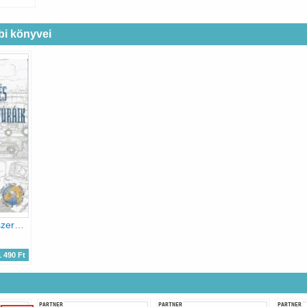
i könyvei
Közlekedési rendszerek és infrastruktúráik
1 490 Ft
PARTNER
PARTNER
PARTNER