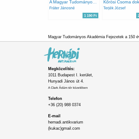
A Magyar Tudományos Akadémia könyvtárosai 1831-1949
Fráter Jánosné
Terjék József
1 190 Ft
Magyar Tudományos Akadémia Fejezetek a 150 éve
Megközelítés:
1011 Budapest I. kerület,
Hunyadi János út 4.
A Clark Ádám tér közelében
Telefon
+36 (20) 988 0374
E-mail
hernadi.antikvarium
(kukac)gmail.com