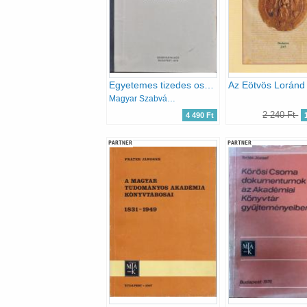
Egyetemes tizedes osztályozás II. (Rövidített kiadás)
Magyar Szabványügyi Hivatal
2 240 Ft
4 490 Ft
PARTNER
PARTNER