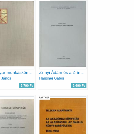
A magyar munkáskönyvtárak a két világháború között 1920-1944
Zrínyi Ádám és a Zrínyi-könyvtár
i János
Hausner Gábor
2 790 Ft
2 690 Ft
PARTNER