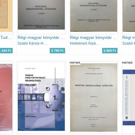
Az Eötvös Loránd Tudományegyetem Egyetemi Könyvtár, Egyetemi Levéltár középkori oklevelei
Régi magyar könyvtár III-dik kötet ( Pótlások, kiegészítések, javítások, 2. füzet )
Régi magyar könyvtár III. kötet - Pótlások, kiegészítések, javítások 4. füzet
Szabó Károly-Hellebrandt Árpád
Hellebrant Árpád, Szabó Károly
1 344 Ft
5 790 Ft
6 800 Ft
PARTNER
PARTNER