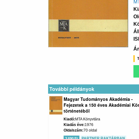
MT
Ki
Ol
K
Ál
I
Ár
T
További példányok
Magyar Tudományos Akadémia -
Fejezetek a 150 éves Akadémiai Kö
történetéből
Kiadó
MTA Könyvtára
Kiadás éve
1976
Oldalszám
70 oldal
PARTNER RAKTÁRBAN
3 690 Ft