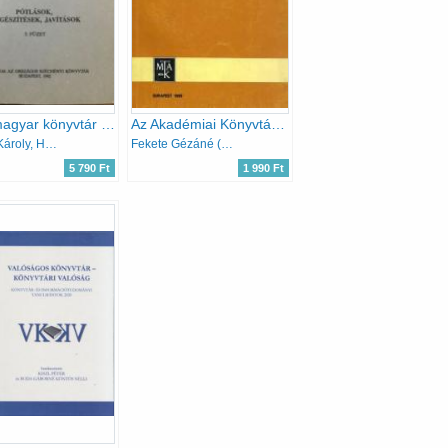
Régi magyar könyvtár III. kötet - Pótlások, kiegészítések, javítások 3. füzet
Az Akadémiai Könyvtár az alapítástól az önálló könyvtárépületig...
Szabó Károly, Hellebrant Árpád
Fekete Gézáné (szerk.)
5 790 Ft
1 990 Ft