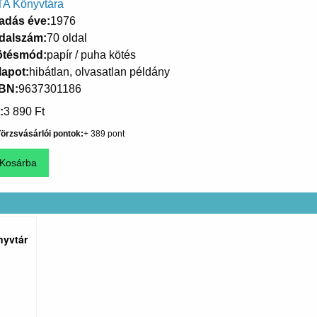
A Könyvtára
adás éve
1976
dalszám
70 oldal
ötésmód
papír / puha kötés
lapot
hibátlan, olvasatlan példány
SBN
9637301186
3 890 Ft
örzsvásárlói pontok
389
nyvtár