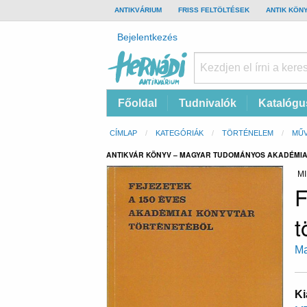
TOP
ANTIKVÁRIUM
FRISS FELTÖLTÉSEK
ANTIK KÖN
BAR
Felhasználói
Bejelentkezés
fiók
menüje
Hernádi
Fő
Főoldal
Tudnivalók
Katalógu
Antikvárium
navigáció
Online
Morzsa
CÍMLAP
KATEGÓRIÁK
TÖRTÉNELEM
MŰ
antikvárium
ANTIKVÁR KÖNYV – MAGYAR TUDOMÁNYOS AKADÉMIA 
MI
F
t
Ma
Ki