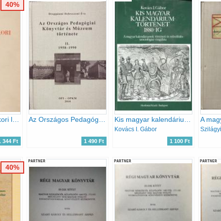
40%
Az abszolutizmuskori levéltár (A Magyar Országos Levéltár kiadványai I. Levéltári leltárak 4.)
Az Országos Pedagógiai Könyvtár és Múzeum története II. 1958-1990
Kis magyar kalendáriumtörténet 1880-ig A MAGYAR KALENDÁRIUMOK TÖRTÉNETI ÉS MŰVELŐDÉSSZOCIOLÓGIAI VIZSGÁLATA
Kovács I. Gábor
Szilágy
1 344 Ft
1 490 Ft
1 100 Ft
PARTNER
PARTNER
PARTNER
40%