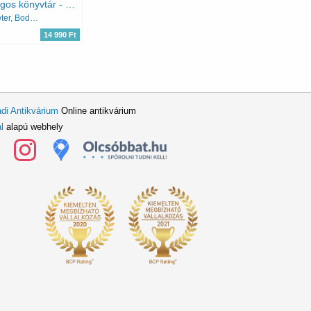
Valóságos könyvtár - Könyvtári valóság / Könyvtár- és információtudományi tanulmányok 2016
Kiszl Péter, Boda Gáborné Köntös Nelli
14 990 Ft
di Antikvárium
Online antikvárium
l
alapú webhely