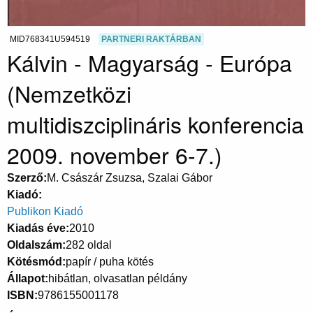
MID768341U594519
PARTNERI RAKTÁRBAN
Kálvin - Magyarság - Európa
(Nemzetközi
multidiszciplináris konferencia
2009. november 6-7.)
Szerző
M. Császár Zsuzsa, Szalai Gábor
Kiadó
Publikon Kiadó
Kiadás éve
2010
Oldalszám
282 oldal
Kötésmód
papír / puha kötés
Állapot
hibátlan, olvasatlan példány
ISBN
9786155001178