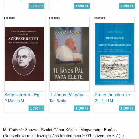
1 100 Ft
1 590 Ft
2 290 Ft
PARTNER
PARTNER
PARTNER
Szépszeretet - Egy hivatás története a Kármelbe
II. János Pál pápa élete
Protestánsok a kereszténydemokráciában (Siegentől Wittenbergig)
P. Marton Marcell Boldizsár
Tad Szulc
Gottfried Mehnert
1 790 Ft
1 100 Ft
1 100 Ft
M. Császár Zsuzsa, Szalai Gábor Kálvin - Magyarság - Európa
(Nemzetközi multidiszciplináris konferencia 2009. november 6-7.) c.