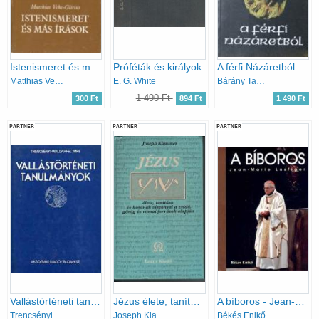
Istenismeret és más írások (Prométheusz könyvek)
Próféták és királyok
A férfi Názáretból
Matthias Vehe-Glirius
E. G. White
Bárány Tamás
1 490 Ft
300 Ft
894 Ft
1 490 Ft
PARTNER
PARTNER
PARTNER
Vallástörténeti tanulmányok
Jézus élete, tanítása és korának viszonyai a zsidó, görög és római források alapján
A bíboros - Jean-Marie Lustiger
Trencsényi-Waldapfel Imre
Joseph Klausner
Békés Enikő