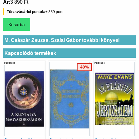
Ár
3 890 Ft
Törzsvásárlói pontok
389
M. Császár Zsuzsa, Szalai Gábor további könyvei
Kapcsolódó termékek
PARTNER
PARTNER
40%