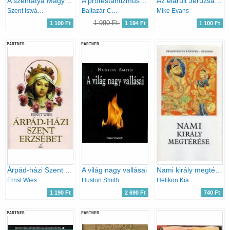
A szentatya Magyarországon
A protestantizmus Magyarországon I-II. (egyben)
Az elárult Jeruzsálem
Szent István Társulat
Baltazár-Czeglédy-Göde...
Mike Evans
1 990 Ft
1 100 Ft
1 194 Ft
1 100 Ft
PARTNER
PARTNER
Árpád-házi Szent Erzsébet
A világ nagy vallásai
Nami király megtérése
Ernst Wies
Huston Smith
Helikon Kiadó
1 190 Ft
2 690 Ft
740 Ft
PARTNER
PARTNER