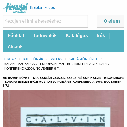
Felhasználói
Bejelentkezés
fiók
menüje
0 elem
Fő
Főoldal
Tudnivalók
Katalógus
Írók
navigáció
Akciók
Morzsa
CÍMLAP
KATEGÓRIÁK
VALLÁS
VALLÁSTÖRTÉNET
CURRENT:
KÁLVIN - MAGYARSÁG - EURÓPA (NEMZETKÖZI MULTIDISZCIPLINÁRIS
KONFERENCIA 2009. NOVEMBER 6-7.)
ANTIKVÁR KÖNYV – M. CSÁSZÁR ZSUZSA, SZALAI GÁBOR KÁLVIN - MAGYARSÁG
- EURÓPA (NEMZETKÖZI MULTIDISZCIPLINÁRIS KONFERENCIA 2009. NOVEMBER
6-7.)