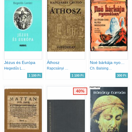
Jézus és Európa
Áthosz
Noé bárkája nyomában
Hegedűs Lóránt
Rapcsányi László
Ch. Balsinger. D.-Sellier
1 100 Ft
1 100 Ft
300 Ft
PARTNER
40%