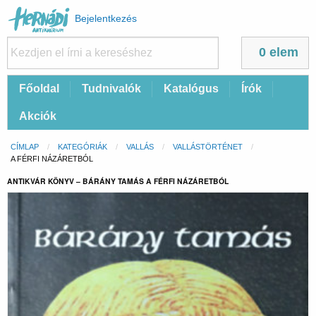
Felhasználói
Bejelentkezés
fiók
menüje
0 elem
Fő
Főoldal
Tudnivalók
Katalógus
Írók
navigáció
Akciók
Morzsa
CÍMLAP
KATEGÓRIÁK
VALLÁS
VALLÁSTÖRTÉNET
CURRENT:
A FÉRFI NÁZÁRETBÓL
ANTIKVÁR KÖNYV – BÁRÁNY TAMÁS A FÉRFI NÁZÁRETBÓL