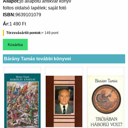
Állapot
jó állapotú antikvár könyv
foltos oldalsó lapélek; saját fotó
ISBN
9639101079
Ár
1 490 Ft
Törzsvásárlói pontok
149
Bárány Tamás további könyvei