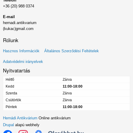
Telefon
+36 (20) 988 0374
E-mail
hernadi.antikvarium
(kukac)gmail.com
Rólunk
Lábléc
Hasznos Információk
Általános Szerződési Feltételek
menü
Adatvédelmi irányelvek
Nyitvatartás
Hétfő
Zárva
Kedd
11:00-18:00
Szerda
Zárva
Csütörtök
Zárva
Péntek
11:00-18:00
Hernádi Antikvárium
Online antikvárium
Drupal
alapú webhely