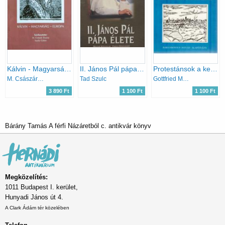
Kálvin - Magyarság - Európa (Nemzetközi multidiszciplináris konferencia 2009. november 6-7.)
II. János Pál pápa élete
Protestánsok a kereszténydemokráciában (Siegentől Wittenbergig)
M. Császár Zsuzsa, Szalai Gábor
Tad Szulc
Gottfried Mehnert
3 890 Ft
1 100 Ft
1 100 Ft
Bárány Tamás A férfi Názáretból c. antikvár könyv
Megközelítés:
1011 Budapest I. kerület,
Hunyadi János út 4.
A Clark Ádám tér közelében