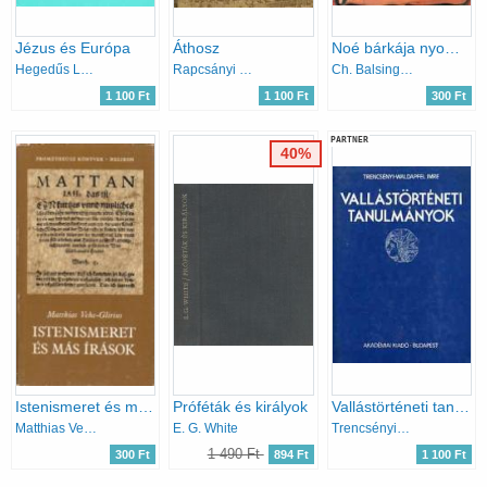
Jézus és Európa
Áthosz
Noé bárkája nyomában
Hegedűs Lóránt
Rapcsányi László
Ch. Balsinger. D.-Sellier
1 100 Ft
1 100 Ft
300 Ft
PARTNER
40%
Istenismeret és más írások (Prométheusz könyvek)
Próféták és királyok
Vallástörténeti tanulmányok
Matthias Vehe-Glirius
E. G. White
Trencsényi-Waldapfel Imre
1 490 Ft
300 Ft
894 Ft
1 100 Ft