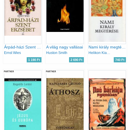
Árpád-házi Szent Erzsébet
A világ nagy vallásai
Nami király megtérése
Ernst Wies
Huston Smith
Helikon Kiadó
1 190 Ft
2 690 Ft
740 Ft
PARTNER
PARTNER