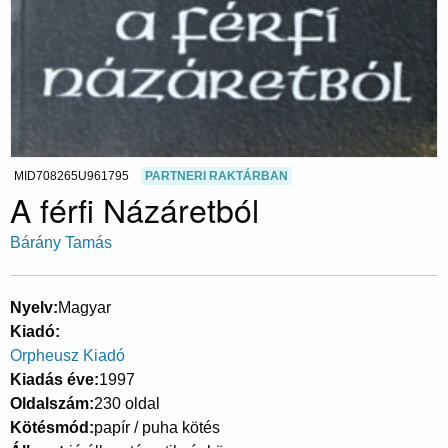
MID708265U961795
PARTNERI RAKTÁRBAN
A férfi Názáretból
Bárány Tamás
Nyelv
Magyar
Kiadó
Orpheusz Kiadó
Kiadás éve
1997
Oldalszám
230 oldal
Kötésmód
papír / puha kötés