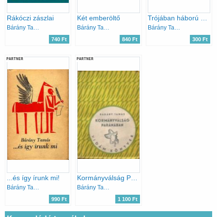
Rákóczi zászlai
Két emberöltő
Trójában háború volt?
Bárány Tamás
Bárány Tamás
Bárány Tamás
740 Ft
840 Ft
300 Ft
PARTNER
PARTNER
...és így írunk mi!
Kormányválság Paránában
Bárány Tamás
Bárány Tamás
990 Ft
1 100 Ft