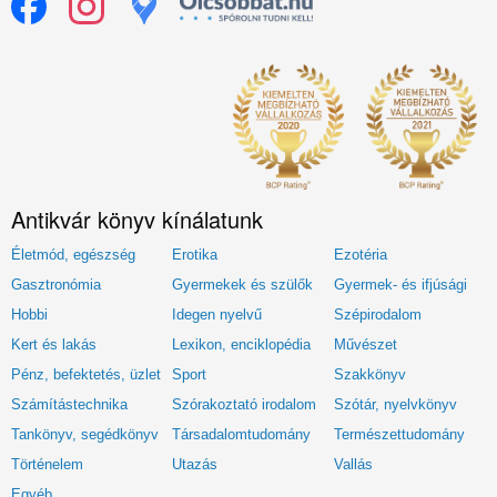
Antikvár könyv kínálatunk
Életmód, egészség
Erotika
Ezotéria
Gasztronómia
Gyermekek és szülők
Gyermek- és ifjúsági
Hobbi
Idegen nyelvű
Szépirodalom
Kert és lakás
Lexikon, enciklopédia
Művészet
Pénz, befektetés, üzlet
Sport
Szakkönyv
Számítástechnika
Szórakoztató irodalom
Szótár, nyelvkönyv
Tankönyv, segédkönyv
Társadalomtudomány
Természettudomány
Történelem
Utazás
Vallás
Egyéb