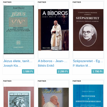
PARTNER
PARTNER
PARTNER
Jézus élete, tanítása és korának viszonyai a zsidó, görög és római források alapján
A bíboros - Jean-Marie Lustiger
Szépszeretet - Egy hivatás története a Kármelbe
Joseph Klausner
Békés Enikő
P. Marton Marcell Boldizsár
1 590 Ft
2 290 Ft
1 790 Ft
PARTNER
PARTNER
PARTNER