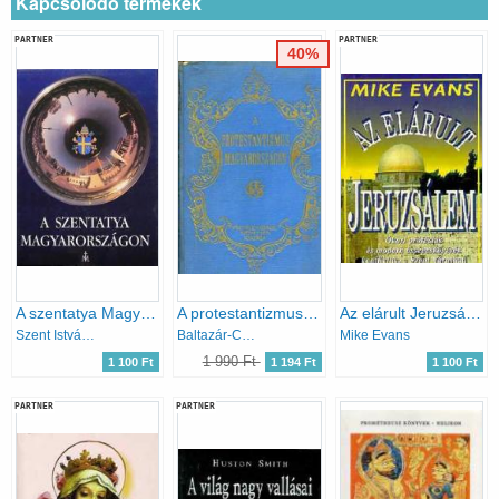
Kapcsolódó termékek
PARTNER
PARTNER
40%
A szentatya Magyarországon
A protestantizmus Magyarországon I-II. (egyben)
Az elárult Jeruzsálem
Szent István Társulat
Baltazár-Czeglédy-Göde...
Mike Evans
1 990 Ft
1 100 Ft
1 194 Ft
1 100 Ft
PARTNER
PARTNER