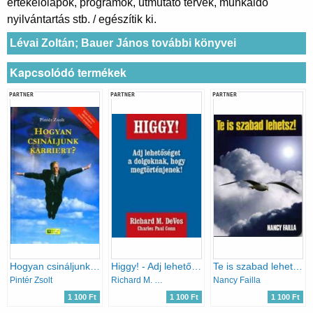
értékelőlapok, programok, útmutató tervek, munkaidő
nyilvántartás stb. / egészítik ki.
Lévai Zoltán; Bauer János további könyvei
Kapcsolódó termékek
PARTNER
PARTNER
PARTNER
Hogyan csináljunk karriert?
Higgy! - Adj lehetőséget a dolgoknak, hogy megtörténjenek!
Te is szabad lehetsz!
Pintér Zsolt
Richard M. DeVos; Charles Paul Conn
Nancy Failla
1 100 Ft
1 100 Ft
1 100 Ft