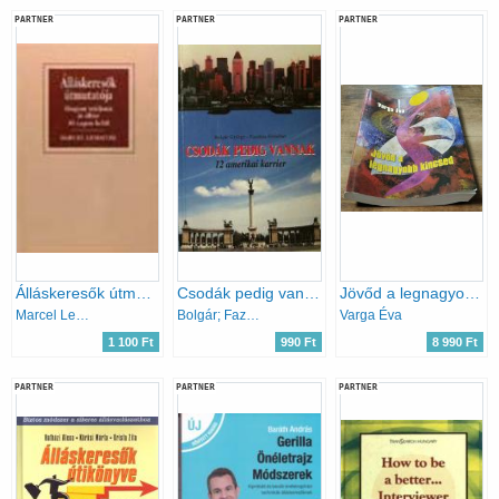
PARTNER
PARTNER
PARTNER
Álláskeresők útmutatója:Hogyan találjunk jó állást 30 napon belül
Csodák pedig vannak - 12 amerikai karrier
Jövőd a legnagyobb kincsed - Életpálya építés
Marcel Lemaitre
Bolgár; Fazekas
Varga Éva
1 100 Ft
990 Ft
8 990 Ft
PARTNER
PARTNER
PARTNER