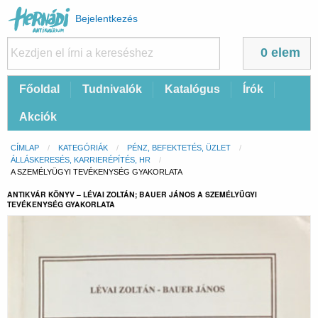
Felhasználói
Bejelentkezés
fiók
menüje
0 elem
Fő
Főoldal
Tudnivalók
Katalógus
Írók
navigáció
Akciók
Morzsa
CÍMLAP
KATEGÓRIÁK
PÉNZ, BEFEKTETÉS, ÜZLET
ÁLLÁSKERESÉS, KARRIERÉPÍTÉS, HR
CURRENT:
A SZEMÉLYÜGYI TEVÉKENYSÉG GYAKORLATA
ANTIKVÁR KÖNYV – LÉVAI ZOLTÁN; BAUER JÁNOS A SZEMÉLYÜGYI
TEVÉKENYSÉG GYAKORLATA