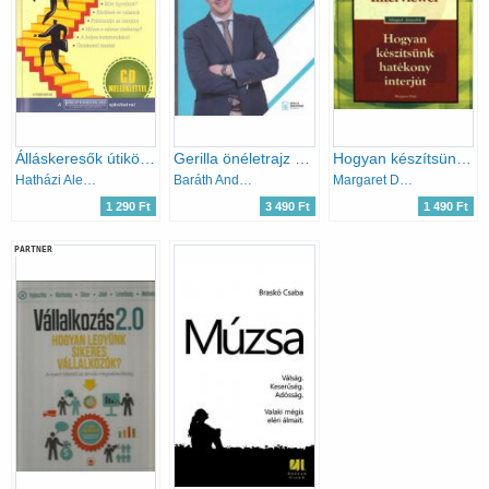
Álláskeresők útikönyve - CD melléklettel
Gerilla önéletrajz módszerek
Hogyan készítsünk hatékony interjút - How to be a better... Interviewer
Hatházi Alexa; Kőrösi Márta; Krista Zita
Baráth András
Margaret Dale
1 290 Ft
3 490 Ft
1 490 Ft
PARTNER