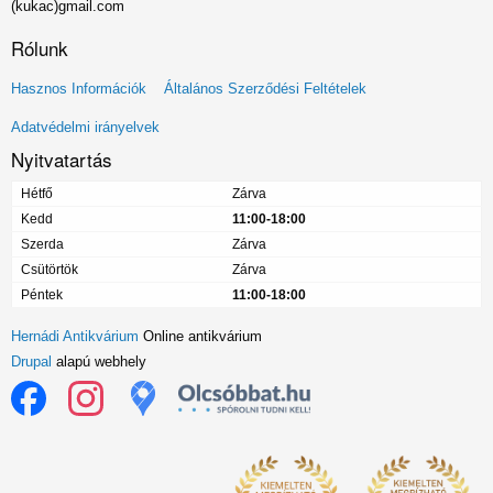
(kukac)gmail.com
Rólunk
Lábléc
Hasznos Információk
Általános Szerződési Feltételek
menü
Adatvédelmi irányelvek
Nyitvatartás
Hétfő
Zárva
Kedd
11:00-18:00
Szerda
Zárva
Csütörtök
Zárva
Péntek
11:00-18:00
Hernádi Antikvárium
Online antikvárium
Drupal
alapú webhely