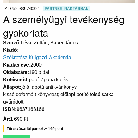
MID752983U740321
PARTNERI RAKTÁRBAN
A személyügyi tevékenység
gyakorlata
Szerző
Lévai Zoltán; Bauer János
Kiadó
Szókratész Külgazd. Akadémia
Kiadás éve
2000
Oldalszám
190 oldal
Kötésmód
papír / puha kötés
Állapot
jó állapotú antikvár könyv
kissé deformált könyvtest; előlapi borító felső sarka
gyűrődött
ISBN
9637163166
Ár
1 690 Ft
Törzsvásárlói pontok
169