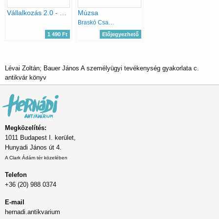
Vállalkozás 2.0 - Hogyan legyünk sikeres vállalkozók?
Múzsa
Braskó Csaba
1 490 Ft
Előjegyezhető
Lévai Zoltán; Bauer János A személyügyi tevékenység gyakorlata c.
antikvár könyv
Megközelítés:
1011 Budapest I. kerület,
Hunyadi János út 4.
A Clark Ádám tér közelében
Telefon
+36 (20) 988 0374
E-mail
hernadi.antikvarium