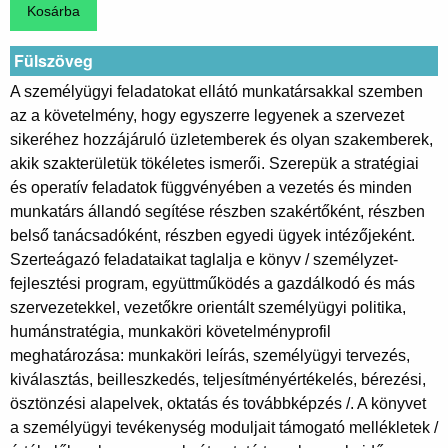
Fülszöveg
A személyügyi feladatokat ellátó munkatársakkal szemben
az a követelmény, hogy egyszerre legyenek a szervezet
sikeréhez hozzájáruló üzletemberek és olyan szakemberek,
akik szakterületük tökéletes ismerői. Szerepük a stratégiai
és operatív feladatok függvényében a vezetés és minden
munkatárs állandó segítése részben szakértőként, részben
belső tanácsadóként, részben egyedi ügyek intézőjeként.
Szerteágazó feladataikat taglalja e könyv / személyzet-
fejlesztési program, együttműködés a gazdálkodó és más
szervezetekkel, vezetőkre orientált személyügyi politika,
humánstratégia, munkaköri követelményprofil
meghatározása: munkaköri leírás, személyügyi tervezés,
kiválasztás, beilleszkedés, teljesítményértékelés, bérezési,
ösztönzési alapelvek, oktatás és továbbképzés /. A könyvet
a személyügyi tevékenység moduljait támogató mellékletek /