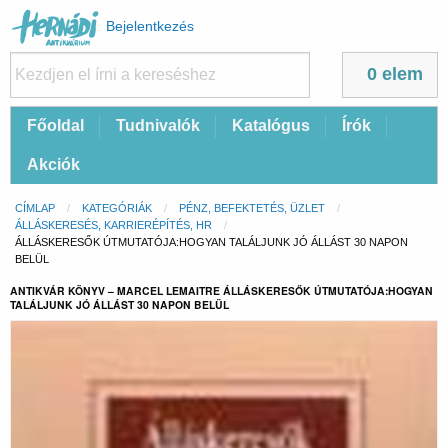
Felhasználói
Bejelentkezés
fiók
menüje
0 elem
Fő
Főoldal
Tudnivalók
Katalógus
Írók
navigáció
Akciók
Morzsa
CÍMLAP
KATEGÓRIÁK
PÉNZ, BEFEKTETÉS, ÜZLET
ÁLLÁSKERESÉS, KARRIERÉPÍTÉS, HR
CURRENT:
ÁLLÁSKERESŐK ÚTMUTATÓJA:HOGYAN TALÁLJUNK JÓ ÁLLÁST 30 NAPON
BELÜL
ANTIKVÁR KÖNYV – MARCEL LEMAITRE ÁLLÁSKERESŐK ÚTMUTATÓJA:HOGYAN
TALÁLJUNK JÓ ÁLLÁST 30 NAPON BELÜL