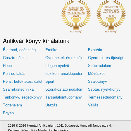
Antikvár könyv kínálatunk
Életmód, egészség
Erotika
Ezotéria
Gasztronómia
Gyermekek és szülők
Gyermek- és ifjúsági
Hobbi
Idegen nyelvű
Szépirodalom
Kert és lakás
Lexikon, enciklopédia
Művészet
Pénz, befektetés, üzlet
Sport
Szakkönyv
Számítástechnika
Szórakoztató irodalom
Szótár, nyelvkönyv
Tankönyv, segédkönyv
Társadalomtudomány
Természettudomány
Történelem
Utazás
Vallás
Egyéb
2016 © 2026 Hernádi Antikvárium. 1011 Budapest, Hunyadi János utca 4. ·
Kedvenc Könyv Kft · Minden jog fenntartva.