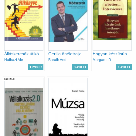
Álláskeresők útikönyve - CD melléklettel
Gerilla önéletrajz módszerek
Hogyan készítsünk hatékony interjút - How to be a better... Interviewer
Hatházi Alexa; Kőrösi Márta; Krista Zita
Baráth András
Margaret Dale
1 290 Ft
3 490 Ft
1 490 Ft
PARTNER