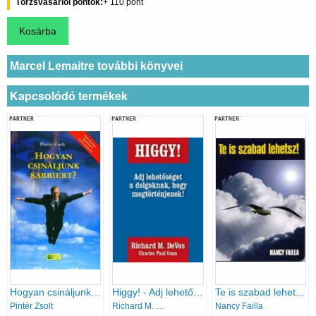
Törzsvásárlói pontok
110
Marcel Lemaitre további könyvei
Kapcsolódó termékek
PARTNER
PARTNER
PARTNER
Hogyan csináljunk karriert?
Higgy! - Adj lehetőséget a dolgoknak, hogy megtörténjenek!
Te is szabad lehetsz!
Pintér Zsolt
Richard M. DeVos; Charles Paul Conn
Nancy Failla