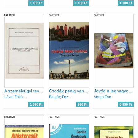
1 100 Ft
1 100 Ft
1 100 Ft
PARTNER
PARTNER
PARTNER
A személyügyi tevékenység gyakorlata
Csodák pedig vannak - 12 amerikai karrier
Jövőd a legnagyobb kincsed - Életpálya építés
Lévai Zoltán; Bauer János
Bolgár; Fazekas
Varga Éva
1 690 Ft
990 Ft
8 990 Ft
PARTNER
PARTNER
PARTNER