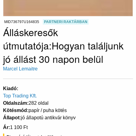
MID736797U164835
PARTNERI RAKTÁRBAN
Álláskeresők
útmutatója:Hogyan találjunk
jó állást 30 napon belül
Marcel Lemaitre
Kiadó
Top Trading Kft.
Oldalszám
282 oldal
Kötésmód
papír / puha kötés
Állapot
jó állapotú antikvár könyv
Ár
1 100 Ft