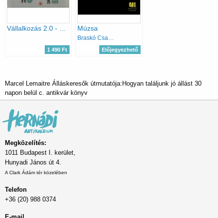
Vállalkozás 2.0 - Hogyan legyünk sikeres vállalkozók?
Múzsa
Braskó Csaba
1 490 Ft
Előjegyezhető
Marcel Lemaitre Álláskeresők útmutatója:Hogyan találjunk jó állást 30
napon belül c. antikvár könyv
Megközelítés:
1011 Budapest I. kerület,
Hunyadi János út 4.
A Clark Ádám tér közelében
Telefon
+36 (20) 988 0374
E-mail