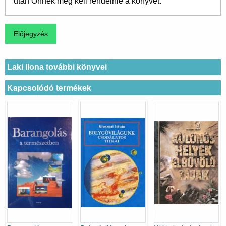
után Önnek meg kell rendelnie a könyvet.
Laki Ilona további könyvei
Kapcsolódó termékek