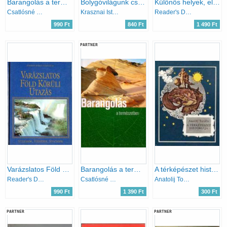
Barangolás a természetben
Bolygóvilágunk csodálatos titkai
Különös helyek, elbűvölő tájak
Csatlósné Miklós Anna
Krasznai István
Reader's Digest Válogatás
990 Ft
840 Ft
1 490 Ft
PARTNER
Varázslatos Föld körüli utazás - Vulkánok, vízesések, sivatagok
Barangolás a természetben
A térképészet históriája
Reader's Digest
Csatlósné Miklós Anna (szerk.)
Anatolij Tomilin
990 Ft
1 390 Ft
300 Ft
PARTNER
PARTNER