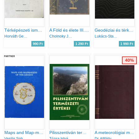
Térképészeti ismeretek és gyakorlatok
A Föld és élete III.- Afrika
Geodéziai és térképészeti munkák automatizálása
Horváth Gergely-Zsiga Attila
Cholnoky Jenő
Lukács-Staudinger-Gross
990 Ft
1 290 Ft
1 990 Ft
PARTNER
40%
Maps and Map-makers of the Aegean
Pilisszentiván természeti értékei
A meteorológiai műszerek és elemek
Vasilis Sphyroeras - Anna Avramea - Spyros Asdrahas
Tózsa István (szerk.)
Dr. Alföldy Dénes