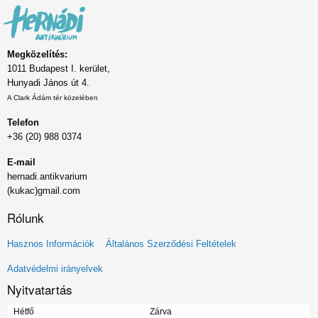
Megközelítés:
1011 Budapest I. kerület,
Hunyadi János út 4.
A Clark Ádám tér közelében
Telefon
+36 (20) 988 0374
E-mail
hernadi.antikvarium
(kukac)gmail.com
Rólunk
Lábléc
Hasznos Információk
Általános Szerződési Feltételek
menü
Adatvédelmi irányelvek
Nyitvatartás
Hétfő
Zárva