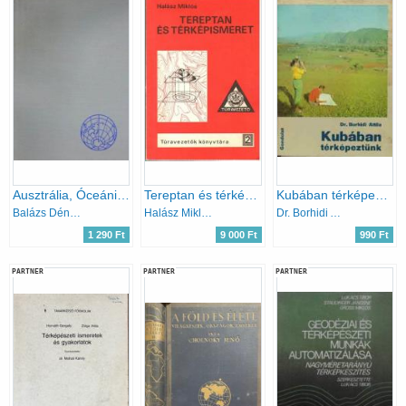
Ausztrália, Óceánia, Antarktisz
Tereptan és térképismeret Túravezetők könyvtára 2.
Kubában térképeztünk
Balázs Dénes
Halász Miklós
Dr. Borhidi Attila
1 290 Ft
9 000 Ft
990 Ft
PARTNER
PARTNER
PARTNER