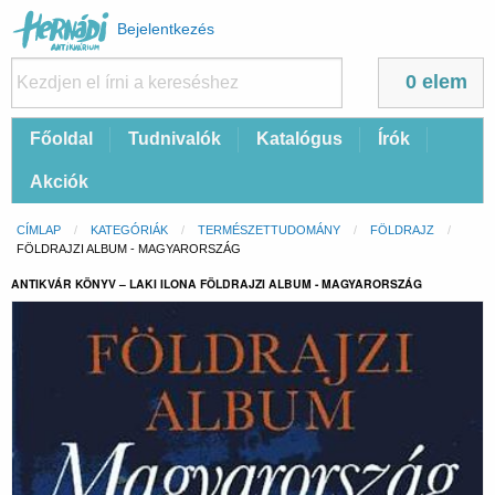
Felhasználói
Bejelentkezés
fiók
menüje
0 elem
Fő
Főoldal
Tudnivalók
Katalógus
Írók
navigáció
Akciók
Morzsa
CÍMLAP
KATEGÓRIÁK
TERMÉSZETTUDOMÁNY
FÖLDRAJZ
CURRENT:
FÖLDRAJZI ALBUM - MAGYARORSZÁG
ANTIKVÁR KÖNYV – LAKI ILONA FÖLDRAJZI ALBUM - MAGYARORSZÁG