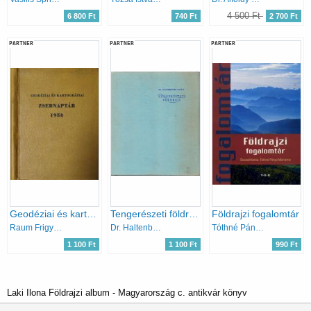
4 500 Ft
6 800 Ft
740 Ft
2 700 Ft
PARTNER
PARTNER
PARTNER
Geodéziai és kartográfiai zsebnaptár 1958
Tengerészeti földrajz
Földrajzi fogalomtár
Raum Frigyes (szerk.)
Dr. Haltenberger Mihály
Tóthné Pánya Marianna
1 100 Ft
1 100 Ft
990 Ft
Laki Ilona Földrajzi album - Magyarország c. antikvár könyv