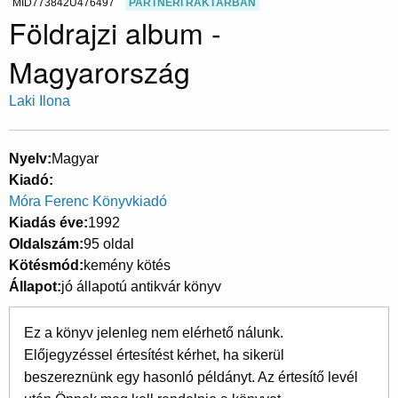
MID773842U476497
PARTNERI RAKTÁRBAN
Földrajzi album -
Magyarország
Laki Ilona
Nyelv
Magyar
Kiadó
Móra Ferenc Könyvkiadó
Kiadás éve
1992
Oldalszám
95 oldal
Kötésmód
kemény kötés
Állapot
jó állapotú antikvár könyv
Ez a könyv jelenleg nem elérhető nálunk.
Előjegyzéssel értesítést kérhet, ha sikerül
beszereznünk egy hasonló példányt. Az értesítő levél