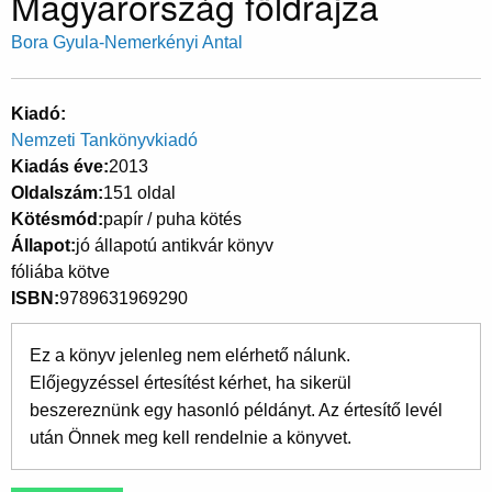
Magyarország földrajza
Bora Gyula-Nemerkényi Antal
Kiadó
Nemzeti Tankönyvkiadó
Kiadás éve
2013
Oldalszám
151 oldal
Kötésmód
papír / puha kötés
Állapot
jó állapotú antikvár könyv
fóliába kötve
ISBN
9789631969290
Ez a könyv jelenleg nem elérhető nálunk.
Előjegyzéssel értesítést kérhet, ha sikerül
beszereznünk egy hasonló példányt. Az értesítő levél
után Önnek meg kell rendelnie a könyvet.