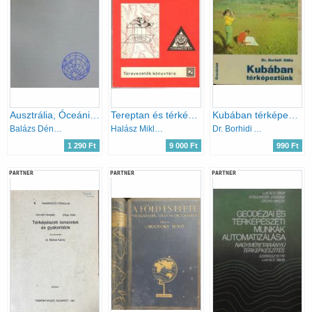
Ausztrália, Óceánia, Antarktisz
Tereptan és térképismeret Túravezetők könyvtára 2.
Kubában térképeztünk
Balázs Dénes
Halász Miklós
Dr. Borhidi Attila
1 290 Ft
9 000 Ft
990 Ft
PARTNER
PARTNER
PARTNER