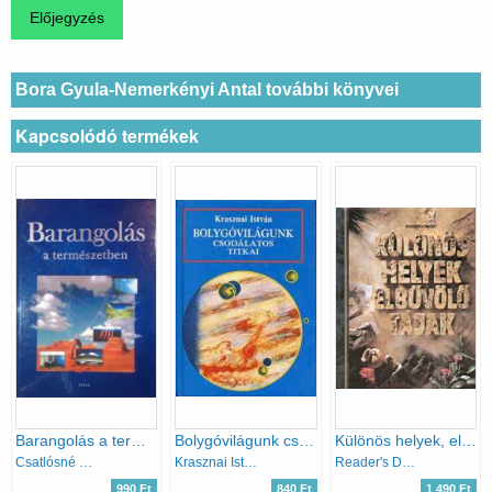
Bora Gyula-Nemerkényi Antal további könyvei
Kapcsolódó termékek
Barangolás a természetben
Bolygóvilágunk csodálatos titkai
Különös helyek, elbűvölő tájak
Csatlósné Miklós Anna
Krasznai István
Reader's Digest Válogatás
990 Ft
840 Ft
1 490 Ft