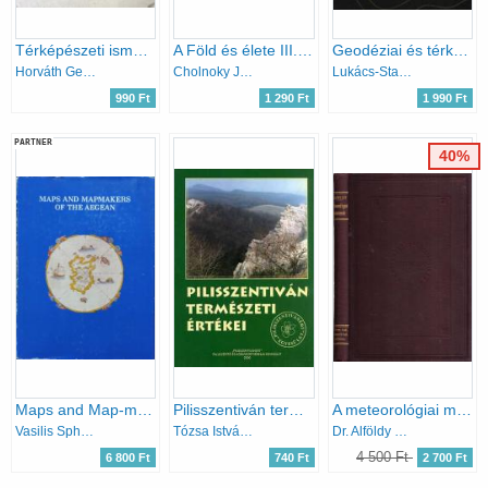
Térképészeti ismeretek és gyakorlatok
A Föld és élete III.- Afrika
Geodéziai és térképészeti munkák automatizálása
Horváth Gergely-Zsiga Attila
Cholnoky Jenő
Lukács-Staudinger-Gross
990 Ft
1 290 Ft
1 990 Ft
PARTNER
40%
Maps and Map-makers of the Aegean
Pilisszentiván természeti értékei
A meteorológiai műszerek és elemek
Vasilis Sphyroeras - Anna Avramea - Spyros Asdrahas
Tózsa István (szerk.)
Dr. Alföldy Dénes
4 500 Ft
6 800 Ft
740 Ft
2 700 Ft