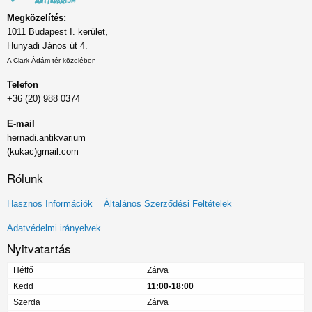
Megközelítés:
1011 Budapest I. kerület,
Hunyadi János út 4.
A Clark Ádám tér közelében
Telefon
+36 (20) 988 0374
E-mail
hernadi.antikvarium
(kukac)gmail.com
Rólunk
Lábléc
Hasznos Információk
Általános Szerződési Feltételek
menü
Adatvédelmi irányelvek
Nyitvatartás
Hétfő
Zárva
Kedd
11:00-18:00
Szerda
Zárva