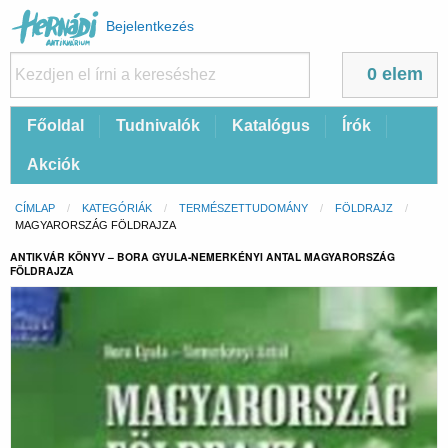
Felhasználói
Bejelentkezés
fiók
menüje
0 elem
Fő
Főoldal
Tudnivalók
Katalógus
Írók
navigáció
Akciók
Morzsa
CÍMLAP
KATEGÓRIÁK
TERMÉSZETTUDOMÁNY
FÖLDRAJZ
CURRENT:
MAGYARORSZÁG FÖLDRAJZA
ANTIKVÁR KÖNYV – BORA GYULA-NEMERKÉNYI ANTAL MAGYARORSZÁG
FÖLDRAJZA