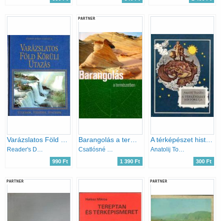
PARTNER
Varázslatos Föld körüli utazás - Vulkánok, vízesések, sivatagok
Barangolás a természetben
A térképészet históriája
Reader's Digest
Csatlósné Miklós Anna (szerk.)
Anatolij Tomilin
990 Ft
1 390 Ft
300 Ft
PARTNER
PARTNER