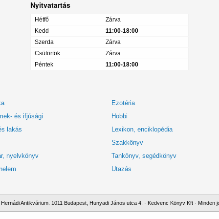
Nyitvatartás
Hétfő
Zárva
Kedd
11:00-18:00
Szerda
Zárva
Csütörtök
Zárva
Péntek
11:00-18:00
ka
Ezotéria
ek- és ifjúsági
Hobbi
és lakás
Lexikon, enciklopédia
Szakkönyv
r, nyelvkönyv
Tankönyv, segédkönyv
nelem
Utazás
Hernádi Antikvárium. 1011 Budapest, Hunyadi János utca 4. · Kedvenc Könyv Kft · Minden jo