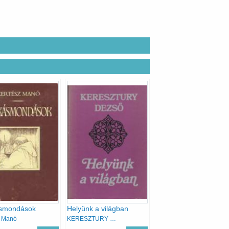
smondások
Helyünk a világban
z Manó
KERESZTURY DEZSŐ