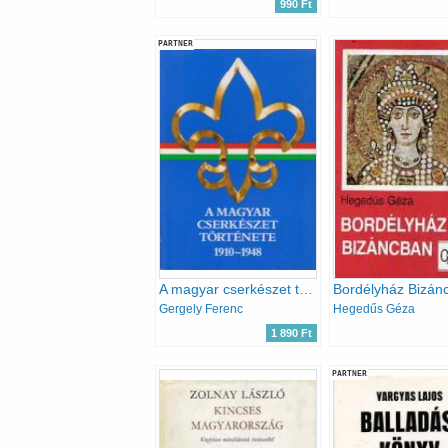
990 Ft
PARTNER
A magyar cserkészet története 1910-1948
Bordélyház Bizán
Gergely Ferenc
Hegedűs Géza
1 890 Ft
PARTNER