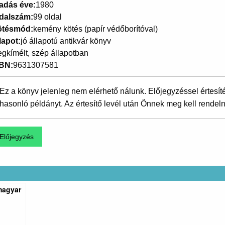
adás éve
1980
dalszám
99 oldal
ötésmód
kemény kötés (papír védőborítóval)
lapot
jó állapotú antikvár könyv
gkímélt, szép állapotban
SBN
9631307581
Ez a könyv jelenleg nem elérhető nálunk. Előjegyzéssel értesít
hasonló példányt. Az értesítő levél után Önnek meg kell rendeln
magyar