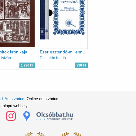
oltok krónikája
Ezer esztendő-millenniumi olvasó-és daloskönyv I-II.
 István
Dinasztia Kiadó
1 290 Ft
990 Ft
di Antikvárium
Online antikvárium
l
alapú webhely