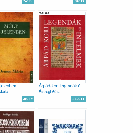
740 Ft
840 Ft
PARTNER
 jelenben
Árpád-kori legendák és intelmek
Mária
Érszegi Géza
300 Ft
1 190 Ft