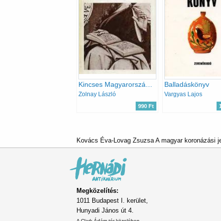
Kincses Magyarország (Középkori művelődésünk történetéből)
Balladáskönyv
Zolnay László
Vargyas Lajos
990 Ft
Kovács Éva-Lovag Zsuzsa A magyar koronázási je
Megközelítés:
1011 Budapest I. kerület,
Hunyadi János út 4.
A Clark Ádám tér közelében