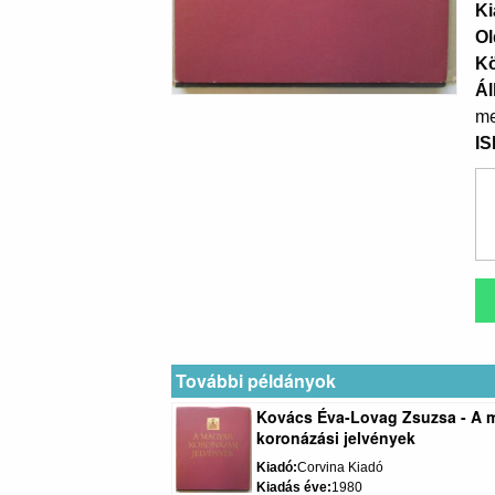
Ki
Ol
K
Ál
me
I
További példányok
Kovács Éva-Lovag Zsuzsa - A 
koronázási jelvények
Kiadó
Corvina Kiadó
Kiadás éve
1980