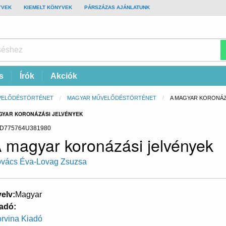
YVEK
KIEMELT KÖNYVEK
PÁRSZÁZAS AJÁNLATUNK
s
Írók
Akciók
VELŐDÉSTÖRTÉNET
MAGYAR MŰVELŐDÉSTÖRTÉNET
CURRENT:
A MAGYAR KORONÁZ
AGYAR KORONÁZÁSI JELVÉNYEK
D775764U381980
 magyar koronázási jelvények
vács Éva-Lovag Zsuzsa
elv
Magyar
adó
rvina Kiadó