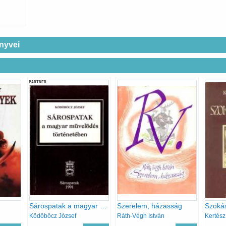
nyvei
PARTNER
Sárospatak a magyar művelődés történetében
Szerelem, házasság
Szoká
Ködöböcz József
Ráth-Végh István
Kertés