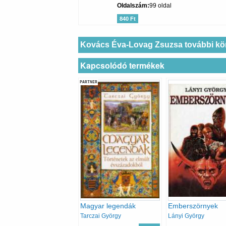
Oldalszám
99 oldal
840 Ft
Kovács Éva-Lovag Zsuzsa további kö
Kapcsolódó termékek
PARTNER
Magyar legendák
Emberszörnyek
Tarczai György
Lányi György