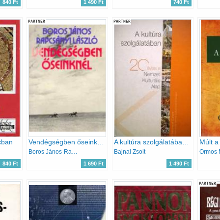
840 Ft
1 490 Ft
740 Ft
PARTNER
PARTNER
cban
Vendégségben őseinknél
A kultúra szolgálatában - 20 éves a Nemzeti Kulturális Alap
Múlt a
Boros János-Rapcsányi László
Bajnai Zsolt
Ormos 
840 Ft
1 690 Ft
1 490 Ft
PARTNER