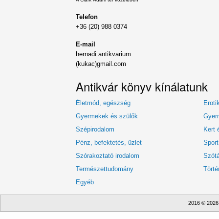
Telefon
+36 (20) 988 0374
E-mail
hernadi.antikvarium
(kukac)gmail.com
Antikvár könyv kínálatunk
Életmód, egészség
Eroti
Gyermekek és szülők
Gyerm
Szépirodalom
Kert 
Pénz, befektetés, üzlet
Sport
Szórakoztató irodalom
Szótá
Természettudomány
Törté
Egyéb
2016 © 2026 