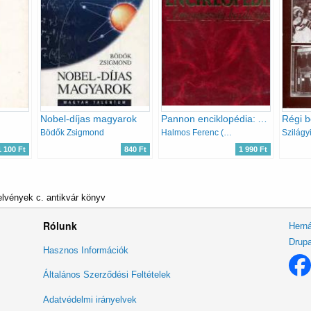
Nobel-díjas magyarok
Pannon enciklopédia: A magyarság kézikönyve
Régi b
Bödők Zsigmond
Halmos Ferenc (főszerk.)
Szilágyi
1 100 Ft
840 Ft
1 990 Ft
lvények c. antikvár könyv
Rólunk
Herná
Drupa
Lábléc
Hasznos Információk
menü
Általános Szerződési Feltételek
Adatvédelmi irányelvek