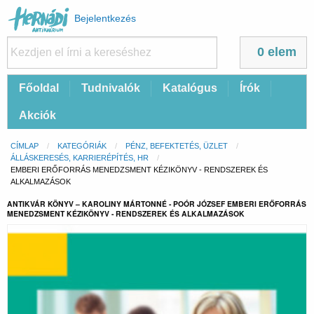
Felhasználói
Bejelentkezés
fiók
menüje
0 elem
Fő
Főoldal
Tudnivalók
Katalógus
Írók
navigáció
Akciók
Morzsa
CÍMLAP
KATEGÓRIÁK
PÉNZ, BEFEKTETÉS, ÜZLET
ÁLLÁSKERESÉS, KARRIERÉPÍTÉS, HR
CURRENT:
EMBERI ERŐFORRÁS MENEDZSMENT KÉZIKÖNYV - RENDSZEREK ÉS
ALKALMAZÁSOK
ANTIKVÁR KÖNYV – KAROLINY MÁRTONNÉ - POÓR JÓZSEF EMBERI ERŐFORRÁS
MENEDZSMENT KÉZIKÖNYV - RENDSZEREK ÉS ALKALMAZÁSOK