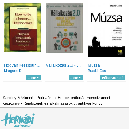
Hogyan készítsünk hatékony interjút - How to be a better... Interviewer
Vállalkozás 2.0 - Hogyan legyünk sikeres vállalkozók?
Múzsa
Margaret Dale
Braskó Csaba
1 490 Ft
1 490 Ft
Előjegyezhető
Karoliny Mártonné - Poór József Emberi erőforrás menedzsment
kézikönyv - Rendszerek és alkalmazások c. antikvár könyv