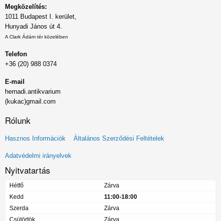
Megközelítés:
1011 Budapest I. kerület,
Hunyadi János út 4.
A Clark Ádám tér közelében
Telefon
+36 (20) 988 0374
E-mail
hernadi.antikvarium
(kukac)gmail.com
Rólunk
Lábléc
Hasznos Információk
Általános Szerződési Feltételek
menü
Adatvédelmi irányelvek
Nyitvatartás
Hétfő
Zárva
Kedd
11:00-18:00
Szerda
Zárva
Csütörtök
Zárva