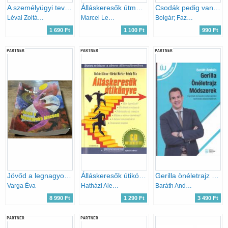
A személyügyi tevékenység gyakorlata
Álláskeresők útmutatója:Hogyan találjunk jó állást 30 napon belül
Csodák pedig vannak - 12 amerikai karrier
Lévai Zoltán; Bauer János
Marcel Lemaitre
Bolgár; Fazekas
1 690 Ft
1 100 Ft
990 Ft
PARTNER
PARTNER
PARTNER
Jövőd a legnagyobb kincsed - Életpálya építés
Álláskeresők útikönyve - CD melléklettel
Gerilla önéletrajz módszerek
Varga Éva
Hatházi Alexa; Kőrösi Márta; Krista Zita
Baráth András
8 990 Ft
1 290 Ft
3 490 Ft
PARTNER
PARTNER