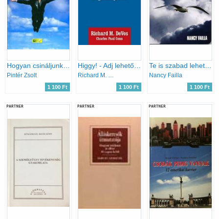
Hogyan csináljunk karriert?
Higgy! - Adj lehetőséget a dolgoknak, hogy megtörténjenek!
Te is szabad lehetsz!
Pintér Zsolt
Richard M. DeVos; Charles Paul Conn
Nancy Failla
1 100 Ft
1 100 Ft
1 100 Ft
PARTNER
PARTNER
PARTNER