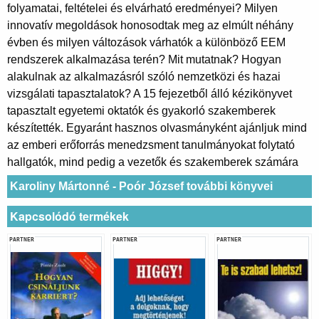
folyamatai, feltételei és elvárható eredményei? Milyen
innovatív megoldások honosodtak meg az elmúlt néhány
évben és milyen változások várhatók a különböző EEM
rendszerek alkalmazása terén? Mit mutatnak? Hogyan
alakulnak az alkalmazásról szóló nemzetközi és hazai
vizsgálati tapasztalatok? A 15 fejezetből álló kézikönyvet
tapasztalt egyetemi oktatók és gyakorló szakemberek
készítették. Egyaránt hasznos olvasmányként ajánljuk mind
az emberi erőforrás menedzsment tanulmányokat folytató
hallgatók, mind pedig a vezetők és szakemberek számára
Karoliny Mártonné - Poór József további könyvei
Kapcsolódó termékek
PARTNER
PARTNER
PARTNER