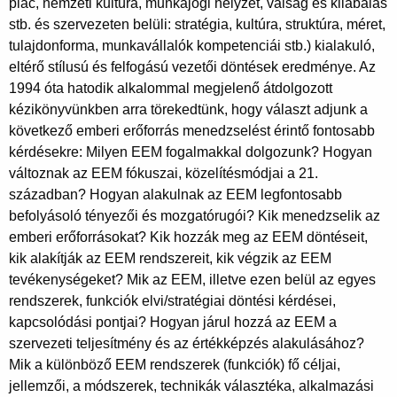
piac, nemzeti kultúra, munkajogi helyzet, válság és kilábalás
stb. és szervezeten belüli: stratégia, kultúra, struktúra, méret,
tulajdonforma, munkavállalók kompetenciái stb.) kialakuló,
eltérő stílusú és felfogású vezetői döntések eredménye. Az
1994 óta hatodik alkalommal megjelenő átdolgozott
kézikönyvünkben arra törekedtünk, hogy választ adjunk a
következő emberi erőforrás menedzselést érintő fontosabb
kérdésekre: Milyen EEM fogalmakkal dolgozunk? Hogyan
változnak az EEM fókuszai, közelítésmódjai a 21.
században? Hogyan alakulnak az EEM legfontosabb
befolyásoló tényezői és mozgatórugói? Kik menedzselik az
emberi erőforrásokat? Kik hozzák meg az EEM döntéseit,
kik alakítják az EEM rendszereit, kik végzik az EEM
tevékenységeket? Mik az EEM, illetve ezen belül az egyes
rendszerek, funkciók elvi/stratégiai döntési kérdései,
kapcsolódási pontjai? Hogyan járul hozzá az EEM a
szervezeti teljesítmény és az értékképzés alakulásához?
Mik a különböző EEM rendszerek (funkciók) fő céljai,
jellemzői, a módszerek, technikák választéka, alkalmazási