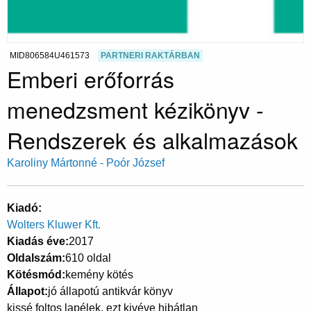
MID806584U461573
PARTNERI RAKTÁRBAN
Emberi erőforrás
menedzsment kézikönyv -
Rendszerek és alkalmazások
Karoliny Mártonné - Poór József
Kiadó
Wolters Kluwer Kft.
Kiadás éve
2017
Oldalszám
610 oldal
Kötésmód
kemény kötés
Állapot
jó állapotú antikvár könyv
kissé foltos lapélek, ezt kivéve hibátlan