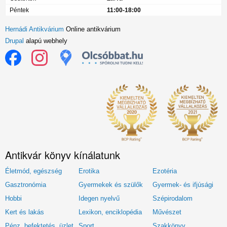
Péntek
11:00-18:00
Hernádi Antikvárium
Online antikvárium
Drupal
alapú webhely
Antikvár könyv kínálatunk
Életmód, egészség
Erotika
Ezotéria
Gasztronómia
Gyermekek és szülők
Gyermek- és ifjúsági
Hobbi
Idegen nyelvű
Szépirodalom
Kert és lakás
Lexikon, enciklopédia
Művészet
Pénz, befektetés, üzlet
Sport
Szakkönyv