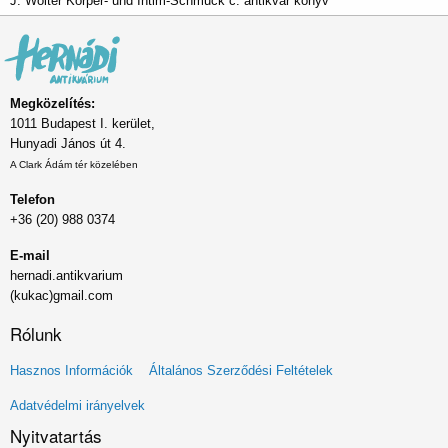
J. Wolter Körper- und Intim-Schmuck c. antikvár könyv
Megközelítés:
1011 Budapest I. kerület,
Hunyadi János út 4.
A Clark Ádám tér közelében
Telefon
+36 (20) 988 0374
E-mail
hernadi.antikvarium
(kukac)gmail.com
Rólunk
Lábléc
Hasznos Információk
Általános Szerződési Feltételek
menü
Adatvédelmi irányelvek
Nyitvatartás