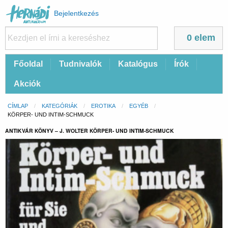
Felhasználói
Bejelentkezés
fiók
menüje
0 elem
Fő
Főoldal
Tudnivalók
Katalógus
Írók
navigáció
Akciók
Morzsa
CÍMLAP
KATEGÓRIÁK
EROTIKA
EGYÉB
CURRENT:
KÖRPER- UND INTIM-SCHMUCK
ANTIKVÁR KÖNYV – J. WOLTER KÖRPER- UND INTIM-SCHMUCK