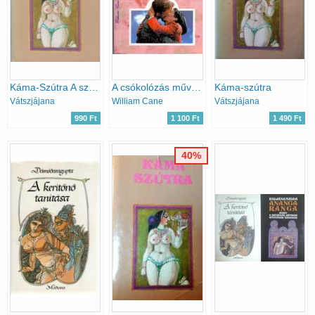
Káma-Szútra A szerelem tankönyve
A csókolózás művészete
Káma-szútra
Vátszjájana
William Cane
Vátszjájana
990 Ft
1 100 Ft
1 490 Ft
40%