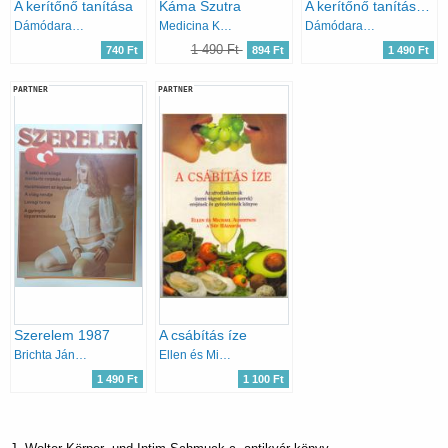
A kerítőnő tanítása
Káma Szutra
A kerítőnő tanítása + Anangaranga avagy a szerelmi játékok istenének színpada
Dámódaragupta
Medicina Kiadó
Dámódaragupta; Kaljánamalla
1 490 Ft
740 Ft
894 Ft
1 490 Ft
PARTNER
PARTNER
Szerelem 1987
A csábítás íze
Brichta János (szerk.)
Ellen és Michael Albertson
1 490 Ft
1 100 Ft