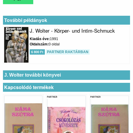
További példányok
J. Wolter - Körper- und Intim-Schmuck
Kiadás éve
1991
Oldalszám
0 oldal
PARTNER RAKTÁRBAN
6 800 Ft
J. Wolter további könyvei
Kapcsolódó termékek
PARTNER
PARTNER