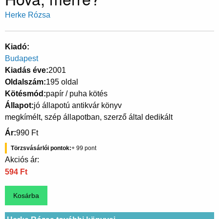
Herke Rózsa
Kiadó
Budapest
Kiadás éve
2001
Oldalszám
195 oldal
Kötésmód
papír / puha kötés
Állapot
jó állapotú antikvár könyv
megkímélt, szép állapotban, szerző által dedikált
Ár
990 Ft
Törzsvásárlói pontok
99
Akciós ár:
594 Ft