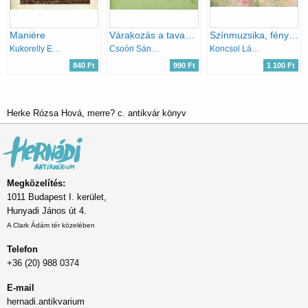
Maniére
Várakozás a tavaszban
Színmuzsika, fényvarázs
Kukorelly Endre
Csoóri Sándor
Koncsol László
840 Ft
990 Ft
1 100 Ft
Herke Rózsa Hová, merre? c. antikvár könyv
Megközelítés:
1011 Budapest I. kerület,
Hunyadi János út 4.
A Clark Ádám tér közelében
Telefon
+36 (20) 988 0374
E-mail
hernadi.antikvarium