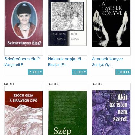
Szivárványos élet?
Halottak napja, élők napja
A mesék könyve
Margarett Fábry
Birtalan Ferenc
Somlyó György
2 390 Ft
1 190 Ft
1 100 Ft
PARTNER
PARTNER
PARTNER