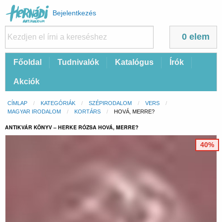
Felhasználói
Bejelentkezés
fiók
menüje
0 elem
Fő
Főoldal
Tudnivalók
Katalógus
Írók
navigáció
Akciók
Morzsa
CÍMLAP
KATEGÓRIÁK
SZÉPIRODALOM
VERS
MAGYAR IRODALOM
KORTÁRS
CURRENT:
HOVÁ, MERRE?
ANTIKVÁR KÖNYV – HERKE RÓZSA HOVÁ, MERRE?
40%