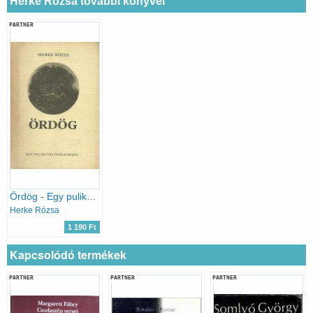
Herke Rózsa további könyvei
PARTNER
Ördög - Egy pulikutya önéletrajza
Herke Rózsa
1 190 Ft
Kapcsolódó termékek
PARTNER
PARTNER
PARTNER