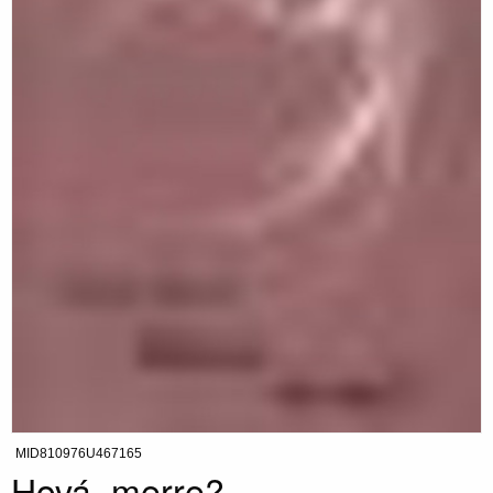
MID810976U467165
Hová, merre?