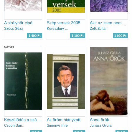
A sirálybőr cipő
Szép versek 2005
Akit az isten nem szeret
Szőcs Géza
Keresztury Tibor /szerk./
Zelk Zoltán
1 490 Ft
1 100 Ft
1 090 Ft
PARTNER
Készülődés a számadásra
Az öröm hiányzott
Anna örök
Csoóri Sándor
Simonyi Imre
Juhász Gyula