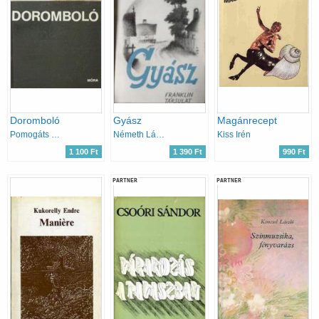
Doromboló
Gyász
Magánrecept
Pomogáts Béla
Németh László
Kiss Irén
1 100 Ft
1 390 Ft
990 Ft
PARTNER
PARTNER