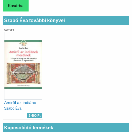
Szabó Éva további könyvei
PARTNER
Amiről az indiánok mesélnek: Válogatás közép- és dél-amerikai mesékből és legendákból
Szabó Éva
3 490 Ft
Kapcsolódó termékek