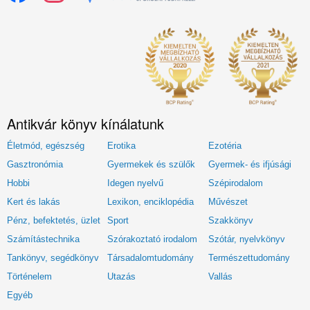
Antikvár könyv kínálatunk
Életmód, egészség
Erotika
Ezotéria
Gasztronómia
Gyermekek és szülők
Gyermek- és ifjúsági
Hobbi
Idegen nyelvű
Szépirodalom
Kert és lakás
Lexikon, enciklopédia
Művészet
Pénz, befektetés, üzlet
Sport
Szakkönyv
Számítástechnika
Szórakoztató irodalom
Szótár, nyelvkönyv
Tankönyv, segédkönyv
Társadalomtudomány
Természettudomány
Történelem
Utazás
Vallás
Egyéb