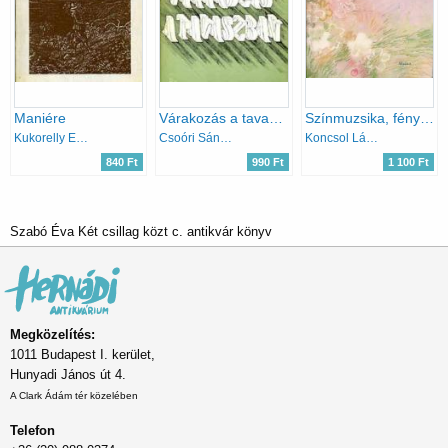
Maniére
Várakozás a tavaszban
Színmuzsika, fényvarázs
Kukorelly Endre
Csoóri Sándor
Koncsol László
840 Ft
990 Ft
1 100 Ft
Szabó Éva Két csillag közt c. antikvár könyv
Megközelítés:
1011 Budapest I. kerület,
Hunyadi János út 4.
A Clark Ádám tér közelében
Telefon