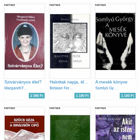
PARTNER
PARTNER
PARTNER
Szivárványos élet?
Halottak napja, élők napja
A mesék könyve
Margarett Fábry
Birtalan Ferenc
Somlyó György
2 390 Ft
1 190 Ft
1 100 Ft
PARTNER
PARTNER
PARTNER