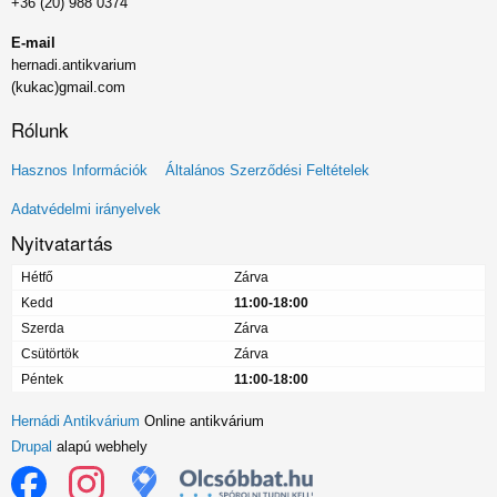
+36 (20) 988 0374
E-mail
hernadi.antikvarium
(kukac)gmail.com
Rólunk
Lábléc
Hasznos Információk
Általános Szerződési Feltételek
menü
Adatvédelmi irányelvek
Nyitvatartás
Hétfő
Zárva
Kedd
11:00-18:00
Szerda
Zárva
Csütörtök
Zárva
Péntek
11:00-18:00
Hernádi Antikvárium
Online antikvárium
Drupal
alapú webhely