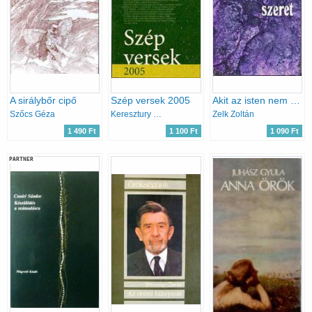
A sirálybőr cipő
Szép versek 2005
Akit az isten nem szeret
Szőcs Géza
Keresztury Tibor /szerk./
Zelk Zoltán
1 490 Ft
1 100 Ft
1 090 Ft
PARTNER