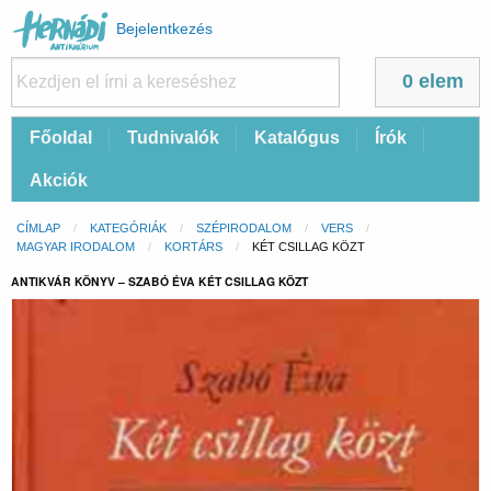
Felhasználói
Bejelentkezés
fiók
menüje
0 elem
Fő
Főoldal
Tudnivalók
Katalógus
Írók
navigáció
Akciók
Morzsa
CÍMLAP
KATEGÓRIÁK
SZÉPIRODALOM
VERS
MAGYAR IRODALOM
KORTÁRS
CURRENT:
KÉT CSILLAG KÖZT
ANTIKVÁR KÖNYV – SZABÓ ÉVA KÉT CSILLAG KÖZT