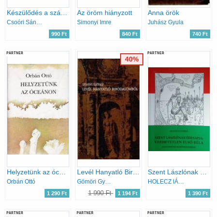
Készülődés a számadásra
Az öröm hiányzott
Anna örök
Csoóri Sándor
Simonyi Imre
Juhász Gyula
990 Ft
840 Ft
740 Ft
PARTNER
PARTNER
40%
Helyzetünk az óceánon
Levél Hanyatló Birodalomból
Szent Lászlónak édesapja: verhetetlen első Béla
Orbán Ottó
Gömöri György
HOLECZ lÁSZLÓ
1 990 Ft
1 290 Ft
1 194 Ft
1 390 Ft
PARTNER
PARTNER
PARTNER