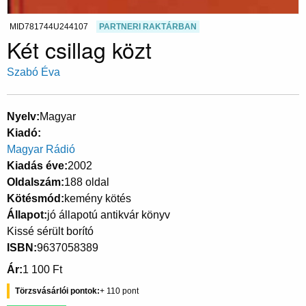
MID781744U244107
PARTNERI RAKTÁRBAN
Két csillag közt
Szabó Éva
Nyelv
Magyar
Kiadó
Magyar Rádió
Kiadás éve
2002
Oldalszám
188 oldal
Kötésmód
kemény kötés
Állapot
jó állapotú antikvár könyv
Kissé sérült borító
ISBN
9637058389
Ár
1 100 Ft
Törzsvásárlói pontok
110