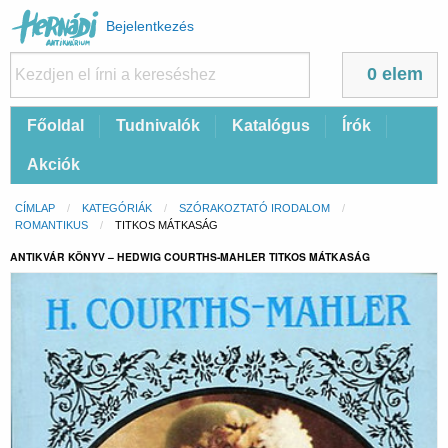
Felhasználói
Bejelentkezés
fiók
menüje
0 elem
Fő
Főoldal
Tudnivalók
Katalógus
Írók
navigáció
Akciók
Morzsa
CÍMLAP
KATEGÓRIÁK
SZÓRAKOZTATÓ IRODALOM
ROMANTIKUS
CURRENT:
TITKOS MÁTKASÁG
ANTIKVÁR KÖNYV – HEDWIG COURTHS-MAHLER TITKOS MÁTKASÁG