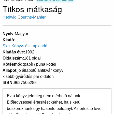
MID784500U255288
PARTNERI RAKTÁRBAN
Titkos mátkaság
Hedwig Courths-Mahler
Nyelv
Magyar
Kiadó
Skíz Könyv- és Lapkiadó
Kiadás éve
1992
Oldalszám
181 oldal
Kötésmód
papír / puha kötés
Állapot
jó állapotú antikvár könyv
kisebb gyűrődés pár oldalon
ISBN
9637505288
Ez a könyv jelenleg nem elérhető nálunk.
Előjegyzéssel értesítést kérhet, ha sikerül
beszereznünk egy hasonló példányt. Az értesítő levél