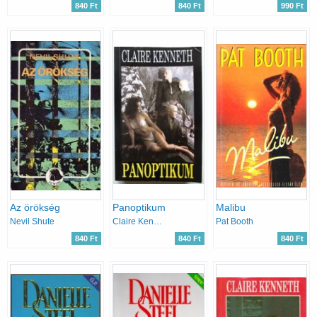
840 Ft
840 Ft
990 Ft
Az örökség
Panoptikum
Malibu
Nevil Shute
Claire Kenneth
Pat Booth
840 Ft
840 Ft
840 Ft