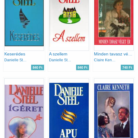
Keserédes
A szellem
Minden tavasz véget ér
Danielle Steel
Danielle Steel
Claire Kenneth
840 Ft
840 Ft
740 Ft