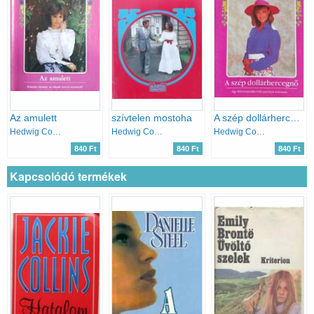
Az amulett
szívtelen mostoha
A szép dollárhercegnő
Hedwig Courths-Mahler
Hedwig Courths-Mahler
Hedwig Courths-Mahler
840 Ft
840 Ft
840 Ft
Kapcsolódó termékek