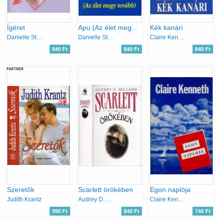
Ígéret
Apu (Az élet megy tovább)
Kék kanári
Danielle Steel
Danielle Steel
Claire Kenneth
840 Ft
840 Ft
840 Ft
PARTNER
Szeretők
Scarlett örökében
Egon naplója
Judith Krantz
Audrey D. Milland
Claire Kenneth
990 Ft
840 Ft
740 Ft