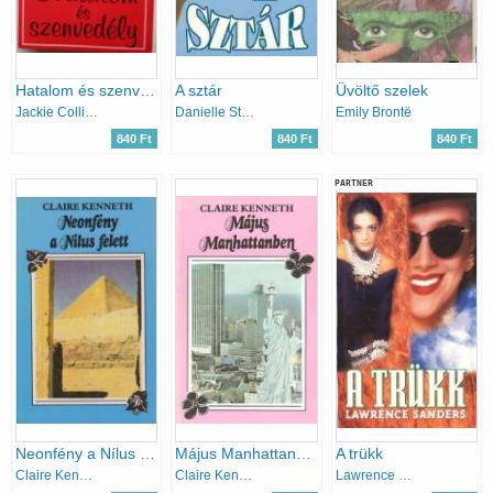
Hatalom és szenvedély
A sztár
Üvöltő szelek
Jackie Collins
Danielle Steel
Emily Brontë
840 Ft
840 Ft
840 Ft
PARTNER
Neonfény a Nílus felett
Május Manhattanben
A trükk
Claire Kenneth
Claire Kenneth
Lawrence Sanders