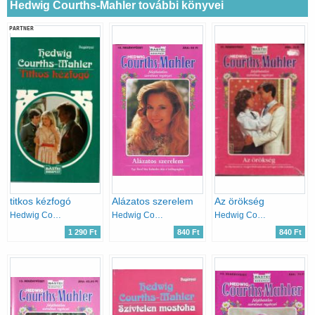
Hedwig Courths-Mahler további könyvei
PARTNER
titkos kézfogó
Alázatos szerelem
Az örökség
Hedwig Courths-Mahler
Hedwig Courths-Mahler
Hedwig Courths-Mahler
1 290 Ft
840 Ft
840 Ft