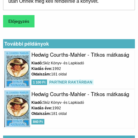
után Önnek meg kell rendelnie a könyvet.
További példányok
Hedwig Courths-Mahler - Titkos mátkaság
Kiadó
Skíz Könyv- és Lapkiadó
Kiadás éve
1992
Oldalszám
181 oldal
PARTNER RAKTÁRBAN
1 100 Ft
Hedwig Courths-Mahler - Titkos mátkaság
Kiadó
Skíz Könyv- és Lapkiadó
Kiadás éve
1992
Oldalszám
181 oldal
840 Ft