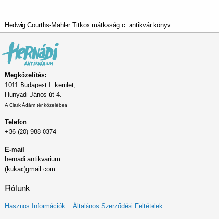
Hedwig Courths-Mahler Titkos mátkaság c. antikvár könyv
Megközelítés:
1011 Budapest I. kerület,
Hunyadi János út 4.
A Clark Ádám tér közelében
Telefon
+36 (20) 988 0374
E-mail
hernadi.antikvarium
(kukac)gmail.com
Rólunk
Lábléc
Hasznos Információk
Általános Szerződési Feltételek
menü