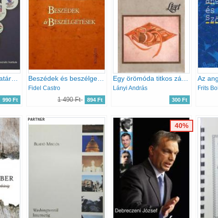
A demokrácia új határvidékei
Beszédek és beszélgetések
Egy örömóda titkos záradéka
Fidel Castro
Lányi András
Frits Bo
1 490 Ft
990 Ft
894 Ft
300 Ft
PARTNER
40%