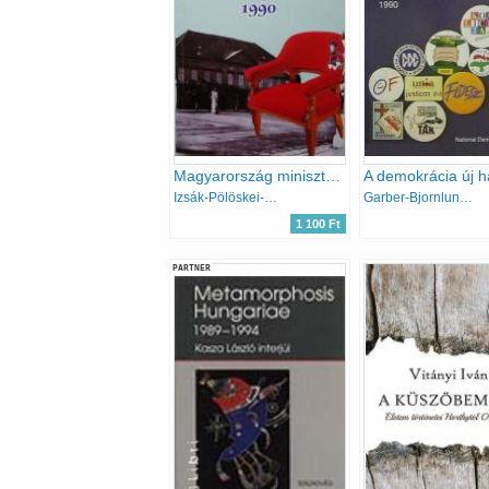
Magyarország miniszterelnökei 1848-1990
Izsák-Pölöskei-Romsics-...
Garber-Bjornlund (szerk.)
1 100 Ft
PARTNER