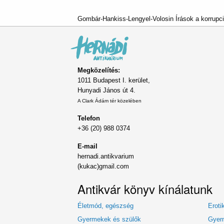
Gombár-Hankiss-Lengyel-Volosin Írások a korrupció
Megközelítés:
1011 Budapest I. kerület,
Hunyadi János út 4.
A Clark Ádám tér közelében
Telefon
+36 (20) 988 0374
E-mail
hernadi.antikvarium
(kukac)gmail.com
Antikvár könyv kínálatunk
Életmód, egészség
Eroti
Gyermekek és szülők
Gyerm