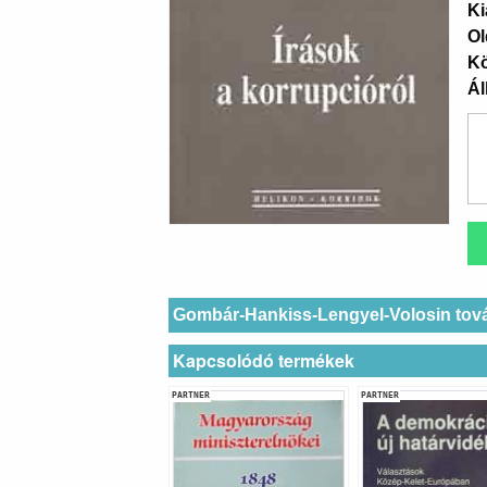
Ki
Ol
K
Ál
Gombár-Hankiss-Lengyel-Volosin tov
Kapcsolódó termékek
PARTNER
PARTNER