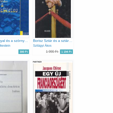
Az angyal és a szörnyeteg
Borisz Sztár és a sztárevicsek
lkestein
Szilágyi Ákos
1 990 Ft
300 Ft
1 194 Ft
PARTNER