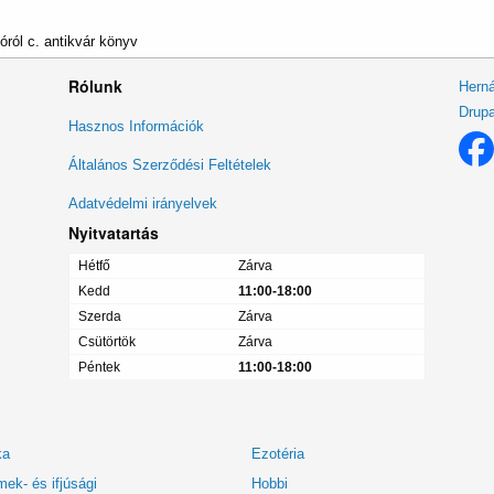
ról c. antikvár könyv
Rólunk
Herná
Drupa
Lábléc
Hasznos Információk
menü
Általános Szerződési Feltételek
Adatvédelmi irányelvek
Nyitvatartás
Hétfő
Zárva
Kedd
11:00-18:00
Szerda
Zárva
Csütörtök
Zárva
Péntek
11:00-18:00
ka
Ezotéria
ek- és ifjúsági
Hobbi