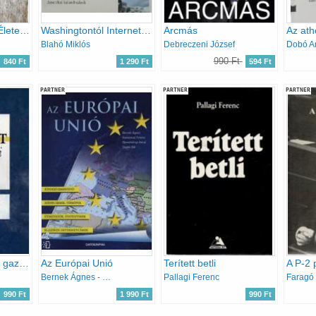
A küszöbember - Életem történetei Horthytól Orbánig
Washingtontól Internetig - Ameriai kalandozások
Arcmás
Blahó Miklós
Debreczeni József
Dobó A
990 Ft
840 Ft
1 290 Ft
594 Ft
PARTNER
PARTNER
PARTNER
Indulatos röpirat a gazdasági átmenet ügyében
Az Európai Unió
Terített betli
A P-2 p
Bernek Ágnes - Kondorosi Ferenc - Nemerkényi Antal - Szabó Pál
Pallagi Ferenc
Faragó
990 Ft
1 990 Ft
990 Ft