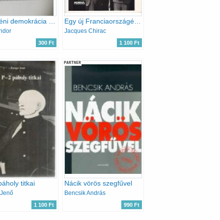
Az athéni demokrácia bukása
Egy új Franciaországért (Gondolatok 1.)
ndor
Jacques Chirac
300 Ft
1 100 Ft
PARTNER
áholy titkai
Nácik vörös szegfűvel
 Jenő
Bencsik András
1 100 Ft
990 Ft