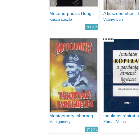
Metamorphosis Hungariae 1989-1994 - Kasza László interjúi
Kasza László
Vitányi Iván
990 Ft
PARTNER
Montgomery tábornagy emlékiratai
Montgomery
Kornai János
740 Ft