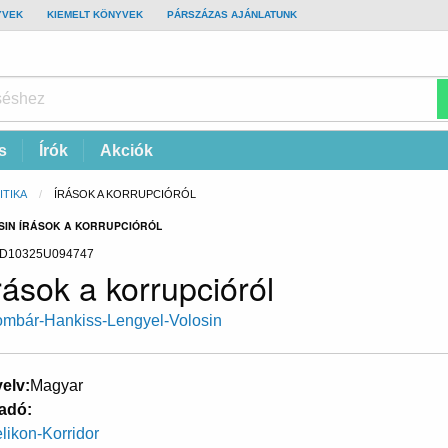
YVEK
KIEMELT KÖNYVEK
PÁRSZÁZAS AJÁNLATUNK
s
Írók
Akciók
ITIKA
CURRENT:
ÍRÁSOK A KORRUPCIÓRÓL
SIN ÍRÁSOK A KORRUPCIÓRÓL
D10325U094747
rások a korrupcióról
mbár-Hankiss-Lengyel-Volosin
elv
Magyar
adó
likon-Korridor