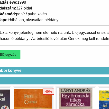
adás éve
1998
dalszám
327 oldal
ötésmód
papír / puha kötés
lapot
hibátlan, olvasatlan példány
Ez a könyv jelenleg nem elérhető nálunk. Előjegyzéssel értesít
hasonló példányt. Az értesítő levél után Önnek meg kell rendeln
ábbi könyvei
40%