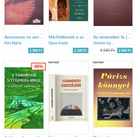
Aнтология по иотории pусская критика второй половины XIX века - Az orosz kritika a XIX. század második felében. Szöveggyűjtemény
Mérföldkövek a szívünkben - Különös sorsok
Az ismeretlen fa (modern lengyel versek antológiája)
Rév Mária
Opus Kiadó
Gömöri György (válogatta)
4 940 Ft
1 990 Ft
1 100 Ft
2 964 Ft
PARTNER
PARTNER
40%