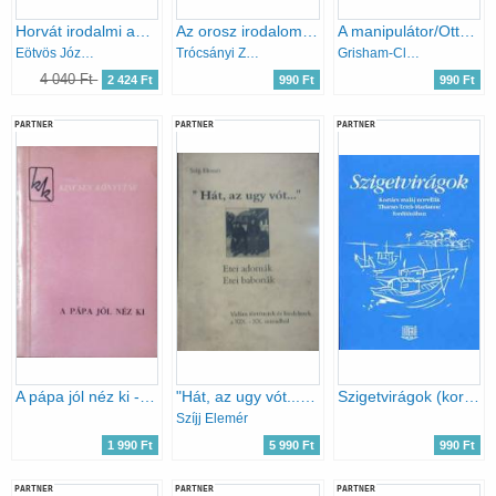
Horvát irodalmi antológia
Az orosz irodalom kincsesháza
A manipulátor/Otthon, édes otthon/Igaz hittel/Csak egy lövés
Eötvös József Könyvkiadó
Trócsányi Zoltán
Grisham-Clark-Sparks-Child
4 040 Ft
2 424 Ft
990 Ft
990 Ft
PARTNER
PARTNER
PARTNER
A pápa jól néz ki - Elbeszélések hat évszázad antiklerikális irodalmából (Kincses Könyvtár)
"Hát, az ugy vót..." -Etei adomák, etei babonák
Szigetvirágok (kortárs maláj novellák)
Szíjj Elemér
1 990 Ft
5 990 Ft
990 Ft
PARTNER
PARTNER
PARTNER