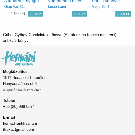
A tábornok nyugdíjba megy - Vietnámi novellák
Vámmentes elbeszélések (Fiatal írók az új Európában)
Párizs könnyei
Giap Van Chung
Lucio Lami
Vágó Zs.-Takács A.
1 990 Ft
1 194 Ft
1 190 Ft
1 290 Ft
Gábor György Gondolatok könyve (Az aforizma francia mesterei) c.
antikvár könyv
Megközelítés:
1011 Budapest I. kerület,
Hunyadi János út 4.
A Clark Ádám tér közelében
Telefon
+36 (20) 988 0374
E-mail
hernadi.antikvarium
(kukac)gmail.com