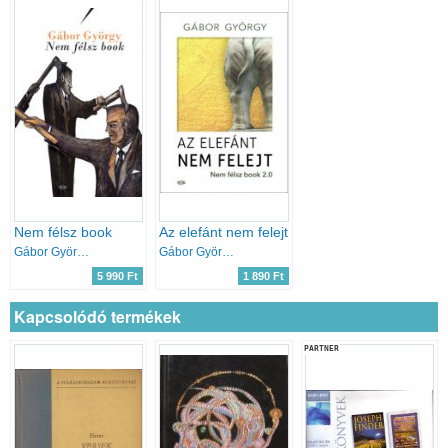
Nem félsz book
Az elefánt nem felejt
Gábor György
Gábor György
5 990 Ft
1 890 Ft
Kapcsolódó termékek
PARTNER