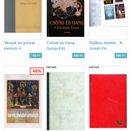
Versek és prózai művek I-II.
Csönd és hang - A bölcsesség könyve
Gyilkos ösztön - A nyeregkészítő felesége - A csontok nyomában - Halálra ítélve
Heinrich Heine
György Edit (Szerk.)
Joseph Finder-Earlene Fowler; James Rollins-Jane K. Cleland
740 Ft
840 Ft
990 Ft
PARTNER
PARTNER
40%