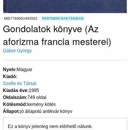
MID776060U493562
PARTNERI RAKTÁRBAN
Gondolatok könyve (Az
aforizma francia mesterei)
Gábor György
Nyelv
Magyar
Kiadó
Szelle és Társai
Kiadás éve
1995
Oldalszám
749 oldal
Kötésmód
kemény kötés
Állapot
jó állapotú antikvár könyv
Ez a könyv jelenleg nem elérhető nálunk.