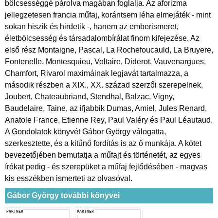
bölcsességgé párolva magában foglalja. Az aforizma
jellegzetesen francia műfaj, korántsem léha elmejáték - mint
sokan hiszik és hirdetik -, hanem az emberismeret,
életbölcsesség és társadalombírálat finom kifejezése. Az
első rész Montaigne, Pascal, La Rochefoucauld, La Bruyere,
Fontenelle, Montesquieu, Voltaire, Diderot, Vauvenargues,
Chamfort, Rivarol maximáinak legjavát tartalmazza, a
második részben a XIX., XX. század szerzői szerepelnek,
Joubert, Chateaubriand, Stendhal, Balzac, Vigny,
Baudelaire, Taine, az ifjabbik Dumas, Amiel, Jules Renard,
Anatole France, Etienne Rey, Paul Valéry és Paul Léautaud.
A Gondolatok könyvét Gábor György válogatta,
szerkesztette, és a kitűnő fordítás is az ő munkája. A kötet
bevezetőjében bemutatja a műfajt és történetét, az egyes
írókat pedig - és szerepüket a műfaj fejlődésében - magvas
kis esszékben ismerteti az olvasóval.
Gábor György további könyvei
PARTNER
PARTNER