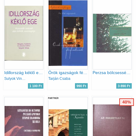
Idillország kéklő ege (Huszadik századi dán költők antológiája)
Örök igazságok férfiaknak - Az élet egyszerű...
Perzsa bölcsességek
Sulyok Vince (szerk.)
Tarján Csaba
1 100 Ft
990 Ft
3 890 Ft
PARTNER
40%