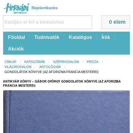
Felhasználói
Bejelentkezés
fiók
menüje
0 elem
Fő
Főoldal
Tudnivalók
Katalógus
Írók
navigáció
Akciók
Morzsa
CÍMLAP
KATEGÓRIÁK
SZÉPIRODALOM
PRÓZA
VILÁGIRODALOM
ANTOLÓGIÁK
CURRENT:
GONDOLATOK KÖNYVE (AZ AFORIZMA FRANCIA MESTEREI)
ANTIKVÁR KÖNYV – GÁBOR GYÖRGY GONDOLATOK KÖNYVE (AZ AFORIZMA
FRANCIA MESTEREI)