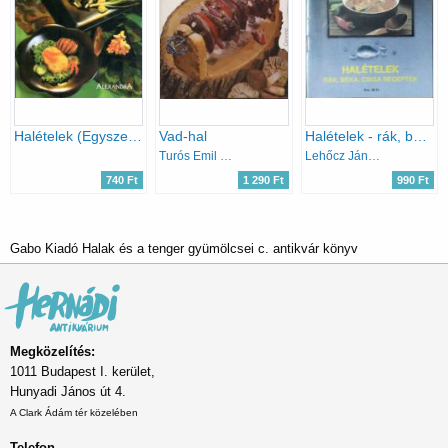
Halételek (Egyszerűen jó)
Vad-hal
Halételek - rák, béka csiga receptek
Turós Emil -Venesz József
Lehőcz János
740 Ft
1 290 Ft
990 Ft
Gabo Kiadó Halak és a tenger gyümölcsei c. antikvár könyv
Megközelítés:
1011 Budapest I. kerület,
Hunyadi János út 4.
A Clark Ádám tér közelében
Telefon