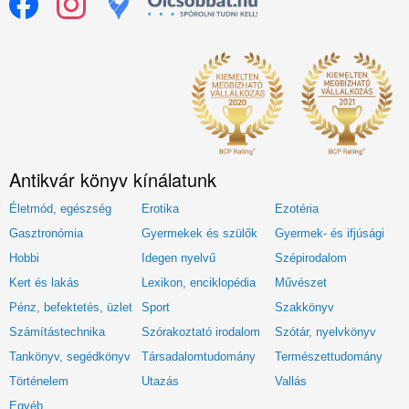
Antikvár könyv kínálatunk
Életmód, egészség
Erotika
Ezotéria
Gasztronómia
Gyermekek és szülők
Gyermek- és ifjúsági
Hobbi
Idegen nyelvű
Szépirodalom
Kert és lakás
Lexikon, enciklopédia
Művészet
Pénz, befektetés, üzlet
Sport
Szakkönyv
Számítástechnika
Szórakoztató irodalom
Szótár, nyelvkönyv
Tankönyv, segédkönyv
Társadalomtudomány
Természettudomány
Történelem
Utazás
Vallás
Egyéb