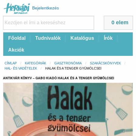
Felhasználói
Bejelentkezés
fiók
menüje
0 elem
Fő
Főoldal
Tudnivalók
Katalógus
Írók
navigáció
Akciók
Morzsa
CÍMLAP
KATEGÓRIÁK
GASZTRONÓMIA
SZAKÁCSKÖNYVEK
HAL- ÉS VADÉTELEK
CURRENT:
HALAK ÉS A TENGER GYÜMÖLCSEI
ANTIKVÁR KÖNYV – GABO KIADÓ HALAK ÉS A TENGER GYÜMÖLCSEI