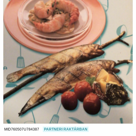
MID760507U784387
PARTNERI RAKTÁRBAN