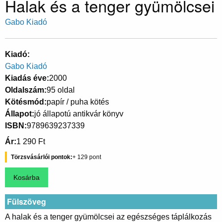
Halak és a tenger gyümölcsei
Gabo Kiadó
Kiadó
Gabo Kiadó
Kiadás éve
2000
Oldalszám
95 oldal
Kötésmód
papír / puha kötés
Állapot
jó állapotú antikvár könyv
ISBN
9789639237339
Ár
1 290 Ft
Törzsvásárlói pontok
129
Fülszöveg
A halak és a tenger gyümölcsei az egészséges táplálkozás