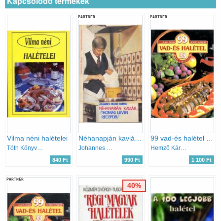
Kapcsolódó termékek
PARTNER
PARTNER
Vilma néni halételei
Néhanapján kaviár...
99 vad-és halétel 33 színes ételfotóval
Tóth Könyvkereskedés
Johannes Mario Simmel
Hemző Károly Lajos Mari
840 Ft
990 Ft
1 100 Ft
PARTNER
40%