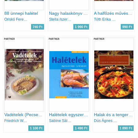
88 ünnepi halétel
Nagy halaskönyv - 400 recept halakkal és a tenger gyümölcseivel
A halfőzés művészete
Oriskó Ferenc; Pár Gyula
Stella /szerk./ Donati
Tóth Erika Katalin
740 Ft
1 990 Ft
990 Ft
PARTNER
PARTNER
PARTNER
Vadételek (Pecsenyék, raguk, levesek apró- és nagyvadakból)
Halételek egyszerűen, ízletesen
Halak és a tenger gyümölcsei
Friedrich W. Ehlert-Cornelia Adam-Frank Júlia; és még többen
Sabine Sälzer
Dús Ágnes (szerk.)
1 100 Ft
1 490 Ft
1 890 Ft