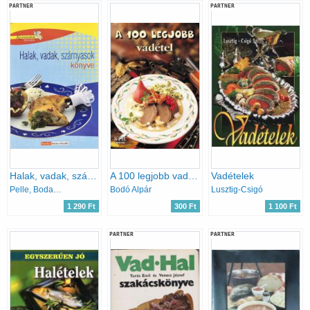
PARTNER
PARTNER
Halak, vadak, szárnyasok könyve
A 100 legjobb vadétel
Vadételek
Pelle, Boda, Nagy, Máté
Bodó Alpár
Lusztig-Csigó
1 290 Ft
300 Ft
1 100 Ft
PARTNER
PARTNER