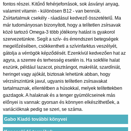
fontos részei. Kitűnő fehérjeforrások, sok ásványi anyag,
valamint vitamin - különösen B12 - van bennük.
Zsírtartalmuk csekély - ráadásul kedvező összetételű. Ma
már tudományosan bizonyított, hogy a telítetlen zsírsavak
közé tartozó Omega-3 több jótékony hatást is gyakorol
szervezetünkre. Segít a szív- és érrendszeri betegségek
megelőzésében, csökkentheti a szívinfarktus veszélyét,
gátolja a vérrögök képződését. Ezenkívül kedvezően hat az
agyra, a szemre és terhesség esetén is. Ha sokféle halat
eszünk, például lazacot, pisztrángot, makrélát, szardíniát,
heringet vagy ajókát, biztosak lehetünk abban, hogy
vérzsírszintünk javul, ugyanis telítetlen zsírsavakat
tartalmaznak, ellentétben a húsokkal, melyek telítettekben
gazdagok. A halaknak és a tenger gyümölcseinek más
előnyei is vannak: gyorsan és könnyen elkészíthetőek, a
variációknak pedig se szeri, se száma.
Gabo Kiadó további könyvei