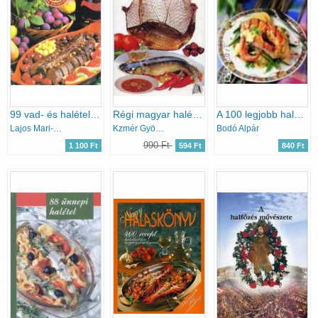
99 vad- és halétel 33 színes ételfotóval
Régi magyar halételek
A 100 legjobb halétel
Lajos Mari-Hemző Károly
Kzmér György-Tusor András
Bodó Alpár
990 Ft
1 100 Ft
594 Ft
840 Ft