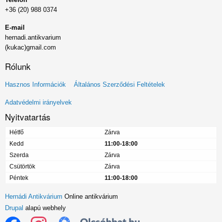
+36 (20) 988 0374
E-mail
hernadi.antikvarium
(kukac)gmail.com
Rólunk
Lábléc
Hasznos Információk
Általános Szerződési Feltételek
menü
Adatvédelmi irányelvek
Nyitvatartás
Hétfő
Zárva
Kedd
11:00-18:00
Szerda
Zárva
Csütörtök
Zárva
Péntek
11:00-18:00
Hernádi Antikvárium
Online antikvárium
Drupal
alapú webhely