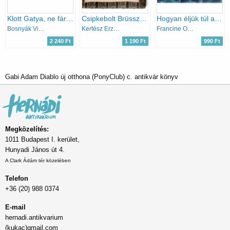
Klott Gatya, ne fárassz!
Csipkebolt Brüsszelben - Jósika Júlia életregénye
Hogyan éljük túl az első csókot?
Bosnyák Viktória
Kertész Erzsébet
Francine Oomen
2 240 Ft
1 190 Ft
990 Ft
Gabi Adam Diablo új otthona (PonyClub) c. antikvár könyv
Megközelítés:
1011 Budapest I. kerület,
Hunyadi János út 4.
A Clark Ádám tér közelében
Telefon
+36 (20) 988 0374
E-mail
hernadi.antikvarium
(kukac)gmail.com