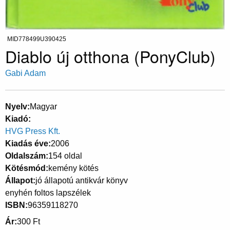
MID778499U390425
Diablo új otthona (PonyClub)
Gabi Adam
Nyelv
Magyar
Kiadó
HVG Press Kft.
Kiadás éve
2006
Oldalszám
154 oldal
Kötésmód
kemény kötés
Állapot
jó állapotú antikvár könyv
enyhén foltos lapszélek
ISBN
96359118270
Ár
300 Ft