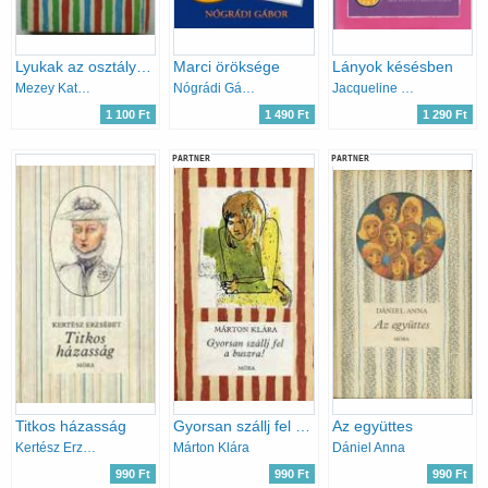
Lyukak az osztálykönyvben
Marci öröksége
Lányok késésben
Mezey Katalin
Nógrádi Gábor
Jacqueline Wilson
1 100 Ft
1 490 Ft
1 290 Ft
PARTNER
PARTNER
Titkos házasság
Gyorsan szállj fel a buszra!
Az együttes
Kertész Erzsébet
Márton Klára
Dániel Anna
990 Ft
990 Ft
990 Ft