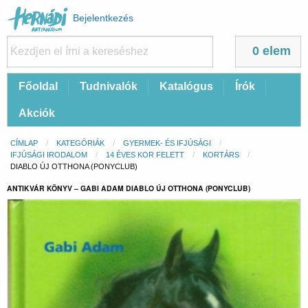
Felhasználói
Bejelentkezés
fiók
menüje
0 elem
Fő
Főoldal
Tudnivalók
Katalógus
Írók
navigáció
Akciók
Morzsa
CÍMLAP
KATEGÓRIÁK
GYERMEK- ÉS IFJÚSÁGI
IFJÚSÁGI IRODALOM
14 ÉVES KOR FELETT
KORTÁRS
CURRENT:
DIABLO ÚJ OTTHONA (PONYCLUB)
ANTIKVÁR KÖNYV – GABI ADAM DIABLO ÚJ OTTHONA (PONYCLUB)