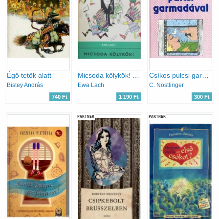
Égő tetők alatt
Micsoda kölykök! (Delfin)
Csíkos pulcsi garmadával
Bistey András
Ewa Lach
C. Nöstlinger
740 Ft
1 190 Ft
300 Ft
PARTNER
PARTNER