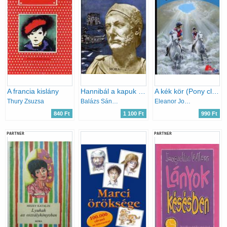
A francia kislány
Hannibál a kapuk előtt
A kék kör (Pony club)
Thury Zsuzsa
Balázs Sándor
Eleanor Jones
840 Ft
1 100 Ft
990 Ft
PARTNER
PARTNER