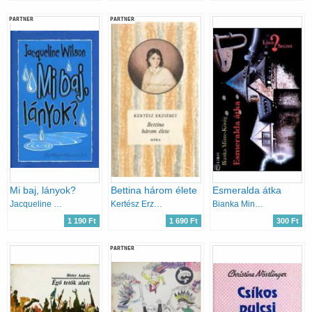
PARTNER
PARTNER
Mi baj, lányok?
Bettina három élete
Esmeralda átka
Jacqueline Wilson
Kertész Erzsébet
Bianka Minte-König
1 190 Ft
1 690 Ft
300 Ft
PARTNER