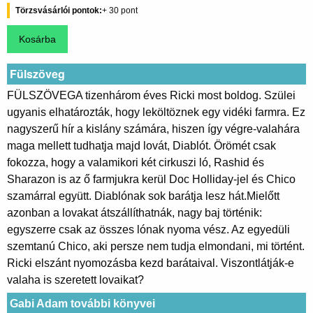
Törzsvásárlói pontok
30
Fülszöveg
FÜLSZÖVEGA tizenhárom éves Ricki most boldog. Szülei
ugyanis elhatározták, hogy leköltöznek egy vidéki farmra. Ez
nagyszerű hír a kislány számára, hiszen így végre-valahára
maga mellett tudhatja majd lovát, Diablót. Örömét csak
fokozza, hogy a valamikori két cirkuszi ló, Rashid és
Sharazon is az ő farmjukra kerül Doc Holliday-jel és Chico
szamárral együtt. Diablónak sok barátja lesz hát.Mielőtt
azonban a lovakat átszállíthatnák, nagy baj történik:
egyszerre csak az összes lónak nyoma vész. Az egyedüli
szemtanú Chico, aki persze nem tudja elmondani, mi történt.
Ricki elszánt nyomozásba kezd barátaival. Viszontlátják-e
valaha is szeretett lovaikat?
Gabi Adam további könyvei