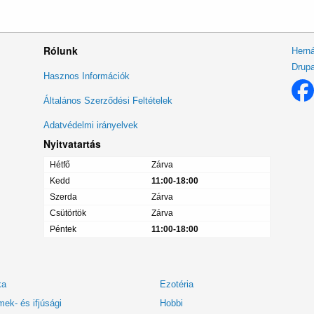
Rólunk
Herná
Drupa
Lábléc
Hasznos Információk
menü
Általános Szerződési Feltételek
Adatvédelmi irányelvek
Nyitvatartás
Hétfő
Zárva
Kedd
11:00-18:00
Szerda
Zárva
Csütörtök
Zárva
Péntek
11:00-18:00
ka
Ezotéria
ek- és ifjúsági
Hobbi