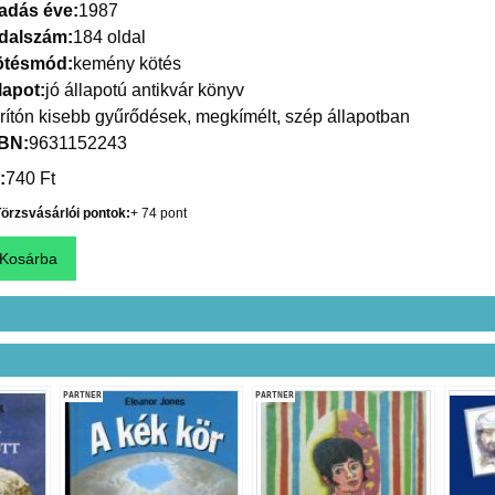
adás éve
1987
dalszám
184 oldal
ötésmód
kemény kötés
lapot
jó állapotú antikvár könyv
rítón kisebb gyűrődések, megkímélt, szép állapotban
SBN
9631152243
740 Ft
örzsvásárlói pontok
74
PARTNER
PARTNER