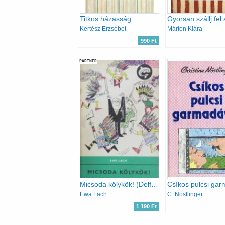
Titkos házasság
Kertész Erzsébet
Márton Klára
990 Ft
PARTNER
Micsoda kölykök! (Delfin)
Ewa Lach
C. Nöstlinger
1 190 Ft