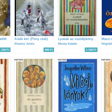
előtt
A kék kör (Pony club)
Lyukak az osztálykönyvben
Marci 
Eleanor Jones
Mezey Katalin
Nógrád
1 100 Ft
990 Ft
1 100 Ft
PARTNER
PARTNER
PARTNER