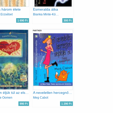
a három élete
Esmeralda átka
 Erzsébet
Bianka Minte-König
1 690 Ft
300 Ft
PARTNER
Hogyan éljük túl az első csókot?
A neveletlen hercegnő naplója 5. - Talpig rózsaszínben
ne Oomen
Meg Cabot
990 Ft
1 290 Ft