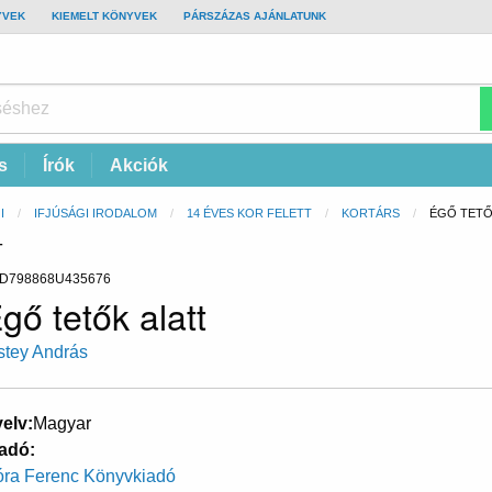
YVEK
KIEMELT KÖNYVEK
PÁRSZÁZAS AJÁNLATUNK
s
Írók
Akciók
I
IFJÚSÁGI IRODALOM
14 ÉVES KOR FELETT
KORTÁRS
CURRENT:
ÉGŐ TETŐ
T
D798868U435676
gő tetők alatt
stey András
elv
Magyar
adó
ra Ferenc Könyvkiadó