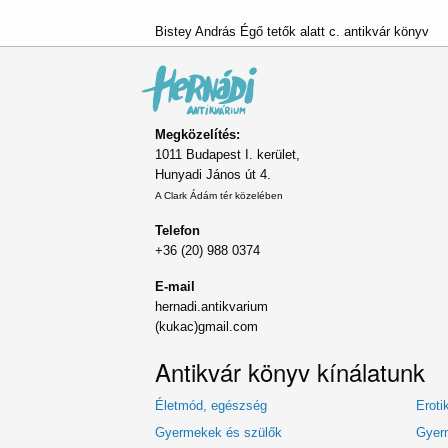
Bistey András Égő tetők alatt c. antikvár könyv
Megközelítés:
1011 Budapest I. kerület,
Hunyadi János út 4.
A Clark Ádám tér közelében
Telefon
+36 (20) 988 0374
E-mail
hernadi.antikvarium
(kukac)gmail.com
Antikvár könyv kínálatunk
Életmód, egészség
Eroti
Gyermekek és szülők
Gyerm