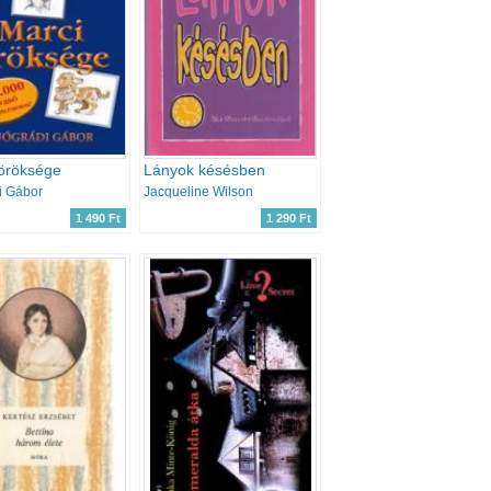
öröksége
Lányok késésben
i Gábor
Jacqueline Wilson
1 490 Ft
1 290 Ft