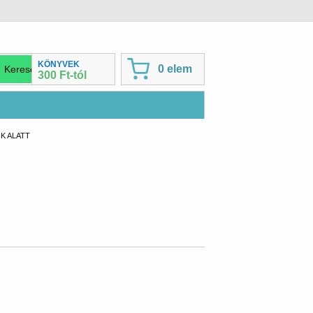
KÖNYVEK
0 elem
300 Ft-tól
K ALATT