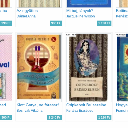
Gyorsan szállj fel a buszra!
Az együttes
Mi baj, lányok?
Bettin
Dániel Anna
Jacqueline Wilson
Kertész
990 Ft
990 Ft
1 190 Ft
PARTNER
PARTNER
Csíkos pulcsi garmadával
Klott Gatya, ne fárassz!
Csipkebolt Brüsszelben - Jósika Júlia életregénye
Bosnyák Viktória
Kertész Erzsébet
Franci
300 Ft
2 240 Ft
1 190 Ft