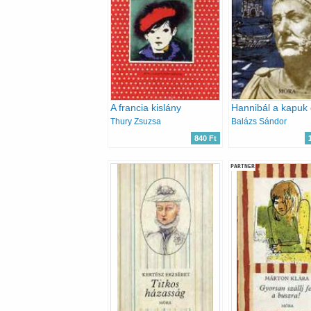
A francia kislány
Hannibál a kapuk 
Thury Zsuzsa
Balázs Sándor
840 Ft
PARTNER