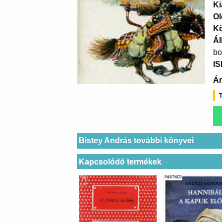
Ki
Ol
K
Ál
bo
I
Ár
T
Bistey András további könyvei
Kapcsolódó termékek
PARTNER