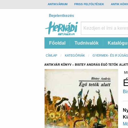
TOP
ANTIKVÁRIUM
FRISS FELTÖLTÉSEK
ANTIK KÖN
BAR
Felhasználói
Bejelentkezés
fiók
menüje
Hernádi
Fő
Főoldal
Tudnivalók
Katalógu
Antikvárium
navigáció
Online
Morzsa
CÍMLAP
KATEGÓRIÁK
GYERMEK- ÉS IFJÚSÁG
antikvárium
ANTIKVÁR KÖNYV – BISTEY ANDRÁS ÉGŐ TETŐK ALAT
MI
É
Bi
Ny
Ki
Mó