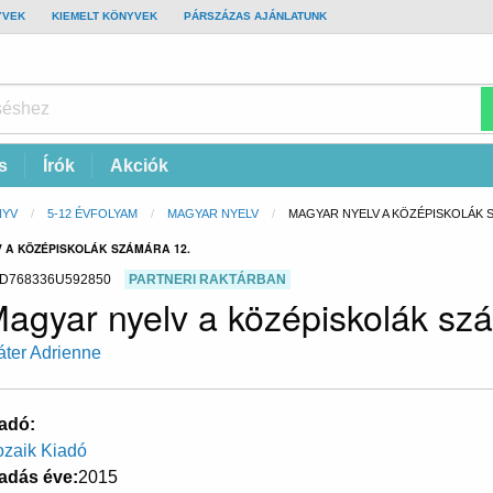
YVEK
KIEMELT KÖNYVEK
PÁRSZÁZAS AJÁNLATUNK
s
Írók
Akciók
NYV
5-12 ÉVFOLYAM
MAGYAR NYELV
CURRENT:
MAGYAR NYELV A KÖZÉPISKOLÁK S
 A KÖZÉPISKOLÁK SZÁMÁRA 12.
D768336U592850
PARTNERI RAKTÁRBAN
agyar nyelv a középiskolák sz
áter Adrienne
adó
zaik Kiadó
adás éve
2015