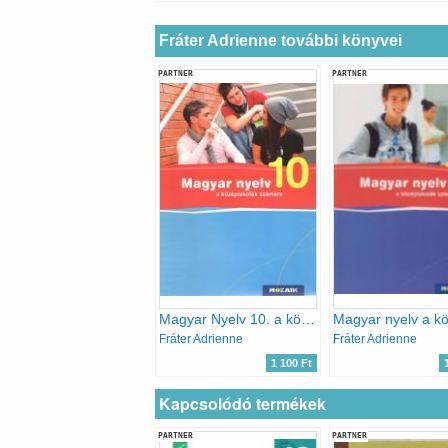
Fráter Adrienne további könyvei
PARTNER
PARTNER
Magyar Nyelv 10. a középiskolák számára
Fráter Adrienne
Fráter Adrienne
1 100 Ft
Kapcsolódó termékek
PARTNER
PARTNER