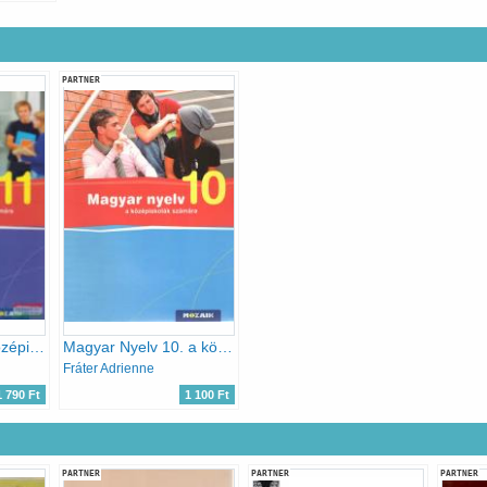
PARTNER
Magyar nyelv a középiskolák számára 11
Magyar Nyelv 10. a középiskolák számára
Fráter Adrienne
1 790 Ft
1 100 Ft
PARTNER
PARTNER
PARTNER