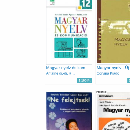
Magyar nyelv és kommunikáció 12. tankönyv
Antalné dr.-dr. Raátz Judit
Corvina Kiadó
1 100 Ft
PARTNER