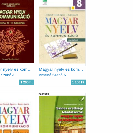
Magyar nyelv és kommunikáció. Tankönyv 13-14 éveseknek
Magyar nyelv és kommunikáció Munkafüzet 8.o.
Antalné Szabó Ágnes dr.- Raátz Judit dr.
Antalné Szabó Ágnes; Dr. Raátz Judit
1 290 Ft
1 100 Ft
PARTNER