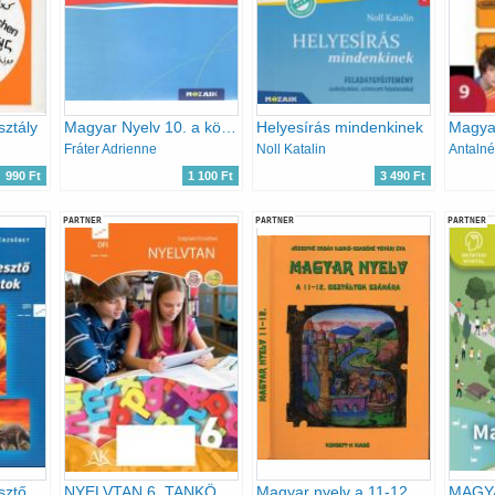
sztály
Magyar Nyelv 10. a középiskolák számára
Helyesírás mindenkinek
Fráter Adrienne
Noll Katalin
990 Ft
1 100 Ft
3 490 Ft
PARTNER
PARTNER
PARTNER
Szövegértést fejlesztő gyakorlatok 8. o.
NYELVTAN 6. TANKÖNYV (AP-060309)
Magyar nyelv a 11-12. osztályok számára