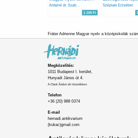
Antalné dr. Szabó Ágnes; Raátz Judit dr.
Széplaki Erzsébet
1 100 Ft
Fráter Adrienne Magyar nyelv a középiskolák szám
Megközelítés:
1011 Budapest I. kerület,
Hunyadi János út 4.
A Clark Ádám tér közelében
Telefon
+36 (20) 988 0374
E-mail
hernadi.antikvarium
(kukac)gmail.com