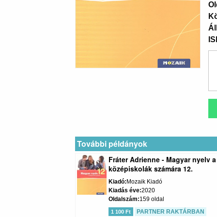
Ol
K
Ál
I
További példányok
Fráter Adrienne - Magyar nyelv a
középiskolák számára 12.
Kiadó
Mozaik Kiadó
Kiadás éve
2020
Oldalszám
159 oldal
PARTNER RAKTÁRBAN
1 100 Ft