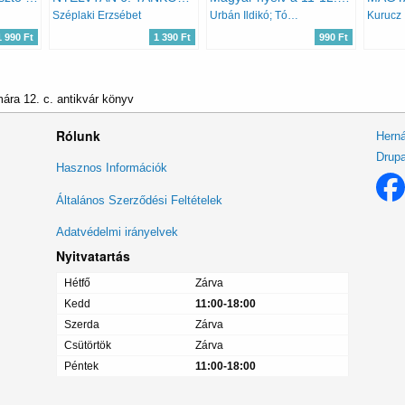
Széplaki Erzsébet
Urbán Ildikó; Tóvári Éva
Kurucz 
1 990 Ft
1 390 Ft
990 Ft
ára 12. c. antikvár könyv
Rólunk
Herná
Drupa
Lábléc
Hasznos Információk
menü
Általános Szerződési Feltételek
Adatvédelmi irányelvek
Nyitvatartás
Hétfő
Zárva
Kedd
11:00-18:00
Szerda
Zárva
Csütörtök
Zárva
Péntek
11:00-18:00