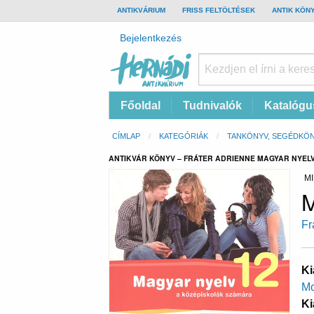
TOP
ANTIKVÁRIUM
FRISS FELTÖLTÉSEK
ANTIK KÖN
BAR
Felhasználói
Bejelentkezés
fiók
menüje
Hernádi
Fő
Főoldal
Tudnivalók
Katalógu
Antikvárium
navigáció
Online
Morzsa
CÍMLAP
KATEGÓRIÁK
TANKÖNYV, SEGÉDKÖ
antikvárium
ANTIKVÁR KÖNYV – FRÁTER ADRIENNE MAGYAR NYELV
MI
M
Fr
Ki
Mo
Ki