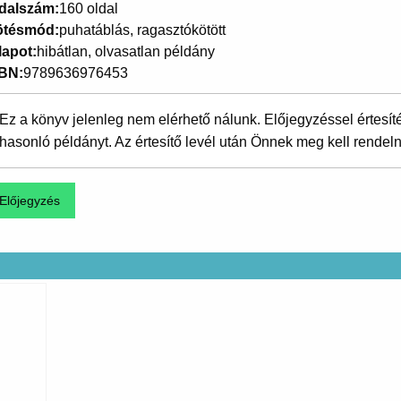
dalszám
160 oldal
ötésmód
puhatáblás, ragasztókötött
lapot
hibátlan, olvasatlan példány
SBN
9789636976453
Ez a könyv jelenleg nem elérhető nálunk. Előjegyzéssel értesít
hasonló példányt. Az értesítő levél után Önnek meg kell rendeln