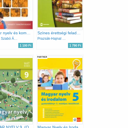
Magyar nyelv és kommunikáció. Tankönyv a 9. évfolyam számára
Színes érettségi feladatsorok magyar nyelv és irodalomból (Középszint- írásbeli)
Antalné Szabó Ágne; Dr. Raátz Judit
Prazsák-Hajnal Krisztina; Tóth Ákos
1 100 Ft
1 790 Ft
PARTNER
MAGYAR NYELV 9. (OH-MNY09TB)
Magyar Nyelv és Irodalom 5. - Jegyre megy