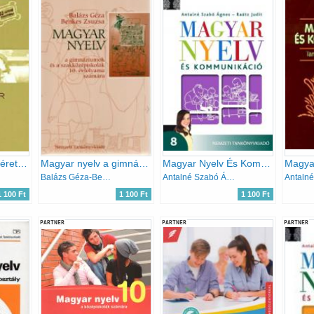
Magyar nyelv - Új érettségi -
Magyar nyelv a gimnáziumok és a szakközépiskolák 10. évfolyama számára
Magyar Nyelv És Kommunikáció Tankönyv 8.
Balázs Géza-Benkes Zsuzsa
Antalné Szabó Ágnes- Raátz Judit
1 100 Ft
1 100 Ft
1 100 Ft
PARTNER
PARTNER
PARTNER