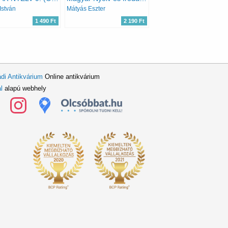
István
Mátyás Eszter
1 490 Ft
2 190 Ft
di Antikvárium
Online antikvárium
l
alapú webhely