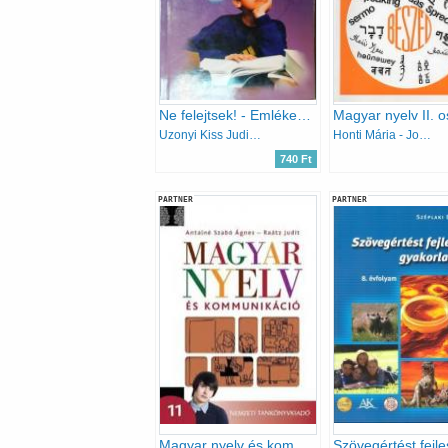
Ne felejtsek! - Emlékeztető kislexikon és példatár a magyar nyelv tanulásához
Magyar nyelv II. o
Uzonyi Kiss Judit - Széplaki Erzsébet
Honti Mária - Jobbágyné András Katalin
740 Ft
PARTNER
PARTNER
Magyar nyelv és kommunikáció 11.